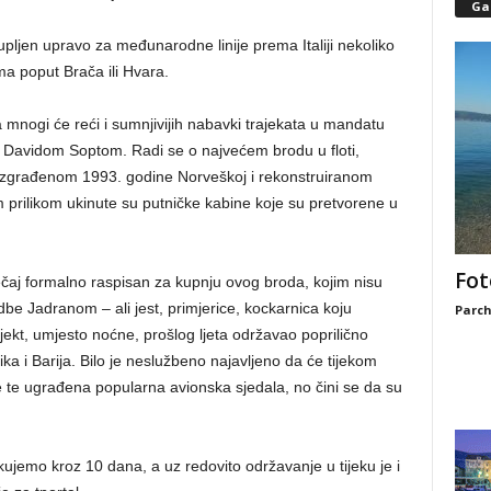
Gal
pljen upravo za međunarodne linije prema Italiji nekoliko
ma poput Brača ili Hvara.
a mnogi će reći i sumnjivijih nabavki trajekata u mandatu
 Davidom Soptom. Radi se o najvećem brodu u floti,
 izgrađenom 1993. godine Norveškoj i rekonstruiranom
 prilikom ukinute su putničke kabine koje su pretvorene u
Fot
ečaj formalno raspisan za kupnju ovog broda, kojim nisu
be Jadranom – ali jest, primjerice, kockarnica koju
Parch
ajekt, umjesto noćne, prošlog ljeta održavao poprilično
a i Barija. Bilo je neslužbeno najavljeno da će tijekom
e te ugrađena popularna avionska sjedala, no čini se da su
kujemo kroz 10 dana, a uz redovito održavanje u tijeku je i