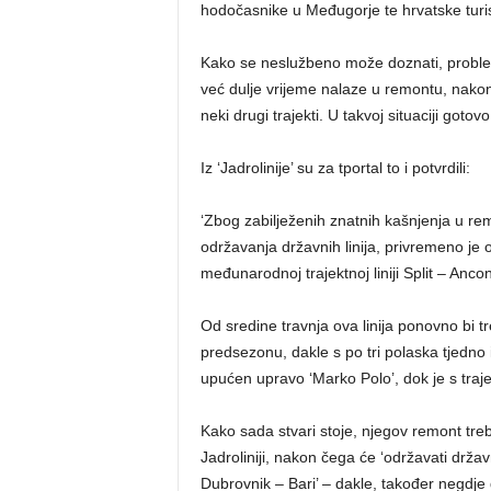
hodočasnike u Međugorje te hrvatske turiste 
Kako se neslužbeno može doznati, problem j
već dulje vrijeme nalaze u remontu, nakon 
neki drugi trajekti. U takvoj situaciji goto
Iz ‘Jadrolinije’ su za tportal to i potvrdili:
‘Zbog zabilježenih znatnih kašnjenja u rem
održavanja državnih linija, privremeno je 
međunarodnoj trajektnoj liniji Split – Anco
Od sredine travnja ova linija ponovno bi tr
predsezonu, dakle s po tri polaska tjedno iz
upućen upravo ‘Marko Polo’, dok je s traje
Kako sada stvari stoje, njegov remont treb
Jadroliniji, nakon čega će ‘održavati državn
Dubrovnik – Bari’ – dakle, također negdje 