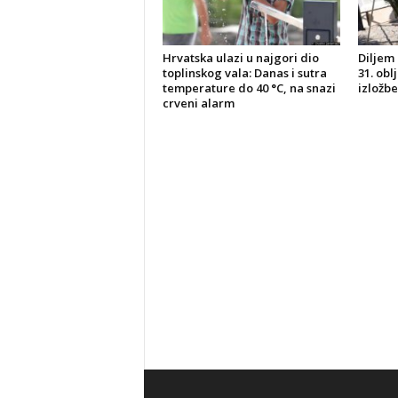
Hrvatska ulazi u najgori dio
Diljem 
toplinskog vala: Danas i sutra
31. obl
temperature do 40 °C, na snazi
izložbe
crveni alarm