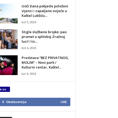
Uoči Dana pobjede položeni
vijenci i zapaljene svijeće u
Kaštel Lukšiću...
kol 5, 2026
Stigle službene brojke: pao
promet u splitskoj Zračnoj
luci! I to...
kol 4, 2026
Predstava “BEZ PRIVATNOG,
MOLIM” – Novi park /
Kulturni centar, Kaštel...
kol 4, 2026
e us
0
Obožavatelja
LIKE