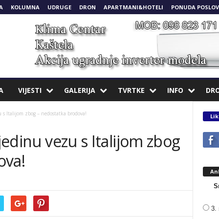
A
KOLUMNA
UDRUGE
DRON
APARTMANI&HOTELI
PONUDA POSLOV
A
VIJESTI
GALERIJA
TVRTKE
INFO
DR
 s Italijom zbog – nedostatka brodova!
Lik
 jedinu vezu s Italijom zbog
ova!
An
S
3. 