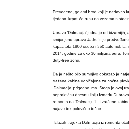
Prevedeno, golemi brod koji je nedavno ku
tjedana ‘krpat’ će rupu na vezama s otoci
Upravo ‘Dalmacija’ jedna je od bizarnijih, 
smijenjene uprave Jadrolinije predvođene
kapaciteta 1800 osoba i 350 automobila,
2014. godine za oko 30 milijuna eura. Tom
duty-free zonu.
Da je nešto bilo sumnjivo dokazao je natj
tražene kabine uobičajene za noćne plovid
‘Dalmacija’ prigodno ima. Stoga je ovaj tr
nepraktičnu dnevnu liniju između Dubrovnik
remonta na ‘Dalmaciju’ biti vraćene kabin
najave tek polovično točne.
‘Izlazak trajekta Dalmacija iz remonta oče