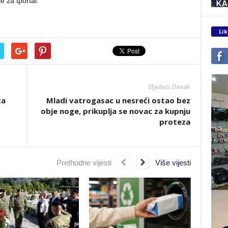
je za tportal.
Lik
Sljedeći članak
za
Mladi vatrogasac u nesreći ostao bez
obje noge, prikuplja se novac za kupnju
proteza
Prethodne vijesti
Više vijesti