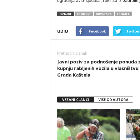
ugradnja avio-sjedala’, rekli su iz Jadrolini
OZNAKE
BRODOVI
HRVATSKA
PROMET
UDIO
Facebook
Twitter
Prethodni članak
Javni poziv za podnošenje ponuda 
kupnju rabljenih vozila u vlasništvu
Grada Kaštela
VEZANI ČLANCI
VIŠE OD AUTORA