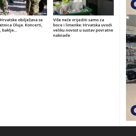
Hrvatske obilježava se
Više neće vrijediti samo za
jetnica Oluje. Koncerti,
boce i limenke: Hrvatska uvodi
, baklje…
veliku novost u sustav povratne
naknade