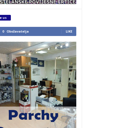
e us
0
Obožavatelja
LIKE