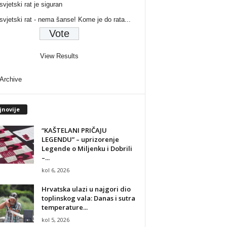
svjetski rat je siguran
 svjetski rat - nema šanse! Kome je do rata...
View Results
 Archive
jnovije
“KAŠTELANI PRIČAJU
LEGENDU” – uprizorenje
Legende o Miljenku i Dobrili
–...
kol 6, 2026
Hrvatska ulazi u najgori dio
toplinskog vala: Danas i sutra
temperature...
kol 5, 2026