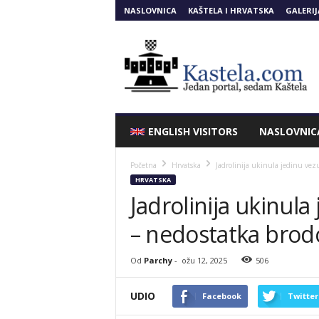
NASLOVNICA
KAŠTELA I HRVATSKA
GALERIJ
Kastela.COM
ENGLISH VISITORS
NASLOVNIC
Početna
Hrvatska
Jadrolinija ukinula jedinu vezu
HRVATSKA
Jadrolinija ukinula
– nedostatka brod
Od
Parchy
-
ožu 12, 2025
506
UDIO
Facebook
Twitter