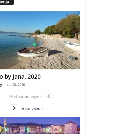
erija
o by Jana, 2020
y
-
stu 28, 2020
Prethodne vijesti
Više vijesti