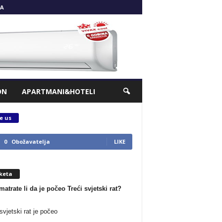
A
ON
APARTMANI&HOTELI
e us
0
Obožavatelja
LIKE
keta
matrate li da je počeo Treći svjetski rat?
svjetski rat je počeo