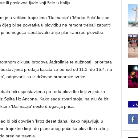
ili poslovne ljude koji žele u Italiju.
e u velikim trajektima ‘Dalmacija’ i ‘Marko Polo’ koji se
čijeg bi se povratka u plovidbu na remont trebali zaputiti
vo je nemoguće ispoštovati ranije planirani red plovidbe.
ontnom ciklusu brodova Jadrolinije te nužnosti i prioriteta
obustavljena prodaja karata za period od 11.3. do 16.4. na
na’, odgovorili su iz državne brodarske tvrtke.
ebala biti uspostavljena po redu plovidbe koji vrijedi za
 Splita i iz Ancone. Kako sada stvari stoje, na nju će biti
Lik
ktom ‘Dalmacija’ nešto drugačija priča.
ao bi biti dovršen ‘kroz deset dana’, kako najavljuju u
e trajektne linije do planiranog početka plovidbe na liniji
do sredine travnja.