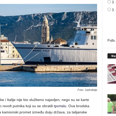
3. 
3.
Polls
Na
Foto: Jadrolinija
 i Italije nije bio službeno najavljen, nego su se karte
 revolt putnika koji su se obratili
tportalu
. Ova brodska
a kamionski promet između dviju država, za talijanske