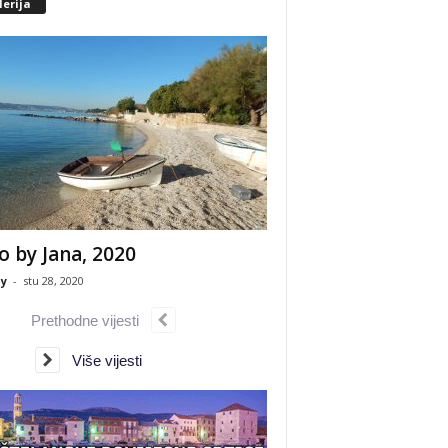
erija
o by Jana, 2020
y
-
stu 28, 2020
Prethodne vijesti
Više vijesti