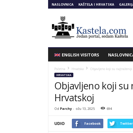
NASLOVNICA
KAŠTELA I HRVATSKA
GALERIJ
Kastela.COM
ENGLISH VISITORS
NASLOVNIC
Početna
Hrvatska
Objavljeno koji su najtraženiji
HRVATSKA
Objavljeno koji su 
Hrvatskoj
Od
Parchy
-
ožu 13, 2025
694
UDIO
Facebook
Twitter