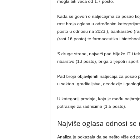
mogla biti veća od 1.7 posto.
Kada se govori o natječajima za posao koj
rast broja oglasa u određenim kategorijam
posto u odnosu na 2023.), bankarstvo (rast 
(rast 16 posto) te farmaceutika i biotehnol
S druge strane, najveći pad bilježe IT i te
ribarstvo (13 posto), briga o ljepoti i sport
Pad broja objavljenih natječaja za posao pri
u sektoru graditeljstva, geodezije i geologi
U kategoriji prodaja, koja je među najbroj
potražnje za radnicima (1.5 posto).
Najviše oglasa odnosi se
Analiza je pokazala da se nešto više od p