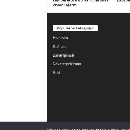
crveni alarm
Popularne kategorije
Hrvatska
Kaštela
Zanimljivosti
Nekategorizirano
Split