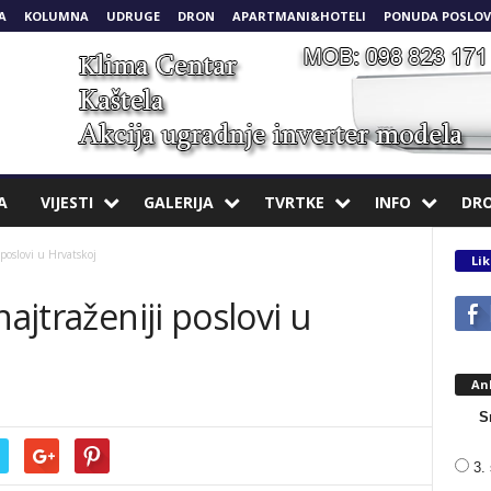
A
KOLUMNA
UDRUGE
DRON
APARTMANI&HOTELI
PONUDA POSLOV
A
VIJESTI
GALERIJA
TVRTKE
INFO
DR
 poslovi u Hrvatskoj
Lik
najtraženiji poslovi u
An
S
3. 