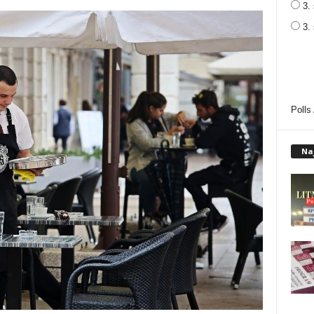
3. 
3.
Polls
Na