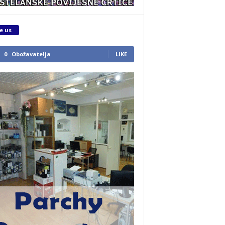
e us
0
Obožavatelja
LIKE