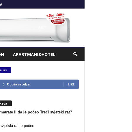
A
ON
APARTMANI&HOTELI
e us
0
Obožavatelja
LIKE
keta
matrate li da je počeo Treći svjetski rat?
svjetski rat je počeo