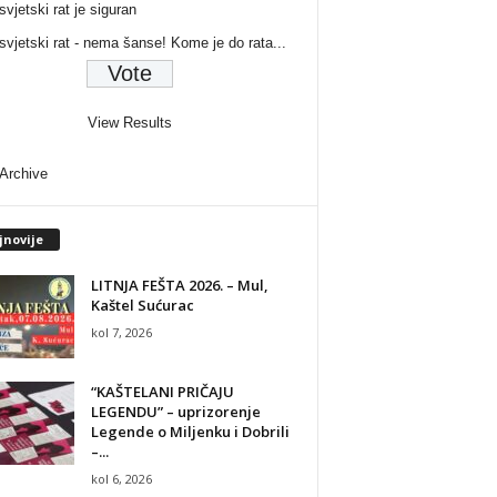
svjetski rat je siguran
 svjetski rat - nema šanse! Kome je do rata...
View Results
 Archive
jnovije
LITNJA FEŠTA 2026. – Mul,
Kaštel Sućurac
kol 7, 2026
“KAŠTELANI PRIČAJU
LEGENDU” – uprizorenje
Legende o Miljenku i Dobrili
–...
kol 6, 2026