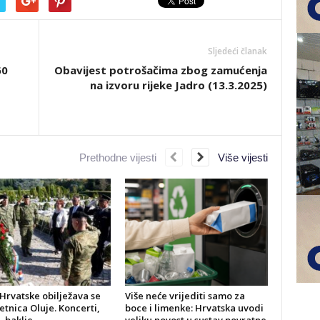
Sljedeći članak
60
Obavijest potrošačima zbog zamućenja
na izvoru rijeke Jadro (13.3.2025)
Prethodne vijesti
Više vijesti
Hrvatske obilježava se
Više neće vrijediti samo za
jetnica Oluje. Koncerti,
boce i limenke: Hrvatska uvodi
, baklje…
veliku novost u sustav povratne