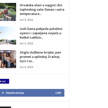
Hrvatska ulazi u najgori dio
toplinskog vala: Danas i sutra
temperature...
kol 5, 2026
Uoči Dana pobjede položeni
vijenci i zapaljene svijeće u
Kaštel Lukšiću...
kol 5, 2026
Stigle službene brojke: pao
promet u splitskoj Zračnoj
luci! I to...
kol 4, 2026
e us
0
Obožavatelja
LIKE