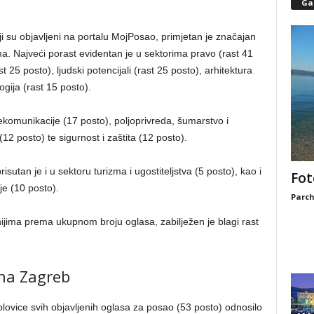
Gal
i su objavljeni na portalu MojPosao, primjetan je značajan
a. Najveći porast evidentan je u sektorima pravo (rast 41
25 posto), ljudski potencijali (rast 25 posto), arhitektura
ogija (rast 15 posto).
lekomunikacije (17 posto), poljoprivreda, šumarstvo i
 (12 posto) te sigurnost i zaštita (12 posto).
sutan je i u sektoru turizma i ugostiteljstva (5 posto), kao i
Fot
je (10 posto).
Parch
nijima prema ukupnom broju oglasa, zabilježen je blagi rast
 na Zagreb
olovice svih objavljenih oglasa za posao (53 posto) odnosilo