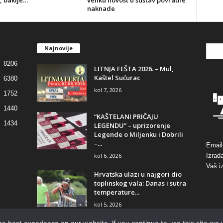
naknade
Najnovije
8206
LITNJA FEŠTA 2026. – Mul,
Kaštel Sućurac
6380
kol 7, 2026
1752
1440
“KAŠTELANI PRIČAJU
1434
LEGENDU” – uprizorenje
Legende o Miljenku i Dobrili
–...
Email
kol 6, 2026
Izrad
Vaš i
Hrvatska ulazi u najgori dio
toplinskog vala: Danas i sutra
temperature...
kol 5, 2026