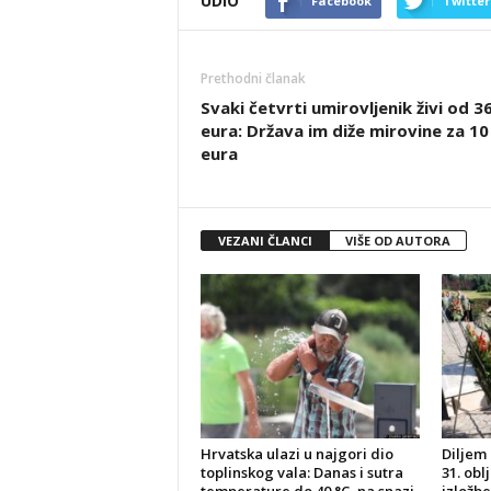
UDIO
Facebook
Twitter
Prethodni članak
Svaki četvrti umirovljenik živi od 3
eura: Država im diže mirovine za 10
eura
VEZANI ČLANCI
VIŠE OD AUTORA
Hrvatska ulazi u najgori dio
Diljem 
toplinskog vala: Danas i sutra
31. obl
temperature do 40 °C, na snazi
izložbe