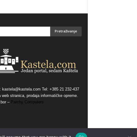
:
kastela@kastela.com Tel: +385 21 232-437
a web stranica, prodaja informatičke opreme.
zbor –
Parchy Computers