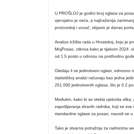
U PROŠLOJ je godini broj oglasa za posao
vjerojatno je veća, a najtraženija zaniman
proizvodnji i vozač, objavio je danas port
Analiza tržišta rada u Hrvatskoj, koju je 
MojPosao, otkriva kako je tijekom 2024. o
od 1.5 posto u odnosu na prethodnu godi
Gledaju li se jedinstveni oglasi, odnosno na
statističkoj analizi računaju kao jedna jed
251.000 jedinstvenih oglasa, što je 0.2 
Međutim, kako bi se stekla cjelovita slika,
zapošljavanja stranih radnika, koji se sve 
standardne oglase za posao, navodi se u 
Tako je stvarna potražnja za radnicima veća