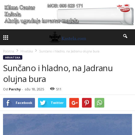
Početna
Hrvatska
Sunčano i hladno, na Jadranu olujna bura
HRVATSKA
Sunčano i hladno, na Jadranu
olujna bura
Od
Parchy
-
ožu 18, 2025
511
Facebook
Twitter