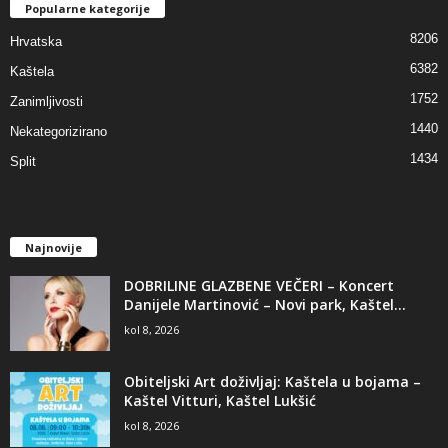
Popularne kategorije
8206
Hrvatska
6382
Kaštela
1752
Zanimljivosti
1440
Nekategorizirano
1434
Split
Najnovije
DOBRILINE GLAZBENE VEČERI – Koncert
Danijele Martinović – Novi park, Kaštel...
kol 8, 2026
Obiteljski Art doživljaj: Kaštela u bojama –
Kaštel Vitturi, Kaštel Lukšić
kol 8, 2026