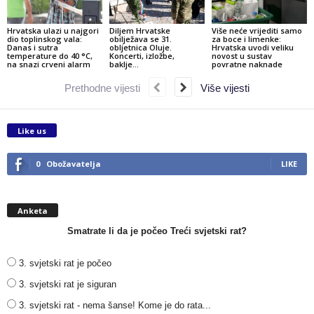
Hrvatska ulazi u najgori
Diljem Hrvatske
Više neće vrijediti samo
dio toplinskog vala:
obilježava se 31.
za boce i limenke:
Danas i sutra
obljetnica Oluje.
Hrvatska uvodi veliku
temperature do 40 °C,
Koncerti, izložbe,
novost u sustav
na snazi crveni alarm
baklje…
povratne naknade
Prethodne vijesti
Više vijesti
Like us
0
Obožavatelja
LIKE
Anketa
Smatrate li da je počeo Treći svjetski rat?
3. svjetski rat je počeo
3. svjetski rat je siguran
3. svjetski rat - nema šanse! Kome je do rata...