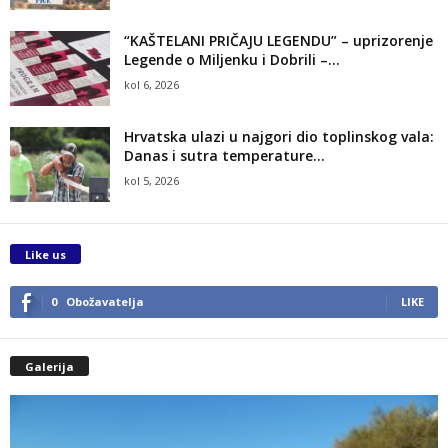
“KAŠTELANI PRIČAJU LEGENDU” – uprizorenje
Legende o Miljenku i Dobrili –...
kol 6, 2026
Hrvatska ulazi u najgori dio toplinskog vala:
Danas i sutra temperature...
kol 5, 2026
Like us
0
Obožavatelja
LIKE
Galerija