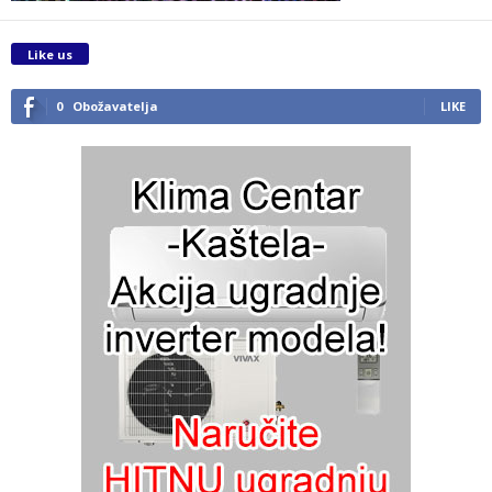
Like us
0
Obožavatelja
LIKE