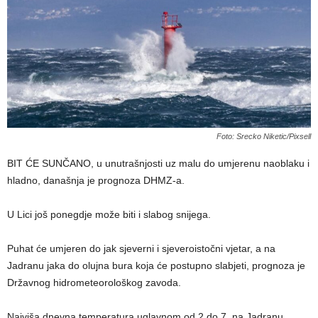
Foto: Srecko Niketic/Pixsell
BIT ĆE SUNČANO, u unutrašnjosti uz malu do umjerenu naoblaku i
hladno, današnja je prognoza DHMZ-a.
U Lici još ponegdje može biti i slabog snijega.
Puhat će umjeren do jak sjeverni i sjeveroistočni vjetar, a na
Jadranu jaka do olujna bura koja će postupno slabjeti, prognoza je
Državnog hidrometeorološkog zavoda.
Najviša dnevna temperatura uglavnom od 2 do 7, na Jadranu