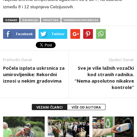
između 8 i 12 stupnjeva Celzijusovih.
OZNAKE
DALMACIJA
HRVATSKA
VREMENSKA PROGNOZA
Facebook
Twitter
Prethodni članak
Sljedeći članak
Počela isplata uskrsnica za
Sve je više lažnih vozački
umirovljenike: Rekordni
kod stranih radnika.
iznosi u nekim gradovima
“Nema apsolutno nikakve
kontrole”
VEZANI ČLANCI
VIŠE OD AUTORA