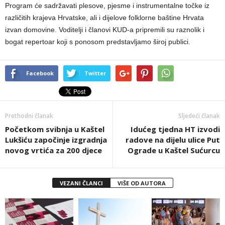
Program će sadržavati plesove, pjesme i instrumentalne točke iz
različitih krajeva Hrvatske, ali i dijelove folklorne baštine Hrvata
izvan domovine. Voditelji i članovi KUD-a pripremili su raznolik i
bogat repertoar koji s ponosom predstavljamo široj publici.
Facebook
Twitter
Prethodni članak
Sljedeći članak
Početkom svibnja u Kaštel
Idućeg tjedna HT izvodi
Lukšiću započinje izgradnja
radove na dijelu ulice Put
novog vrtića za 200 djece
Ograde u Kaštel Sućurcu
VEZANI ČLANCI
VIŠE OD AUTORA