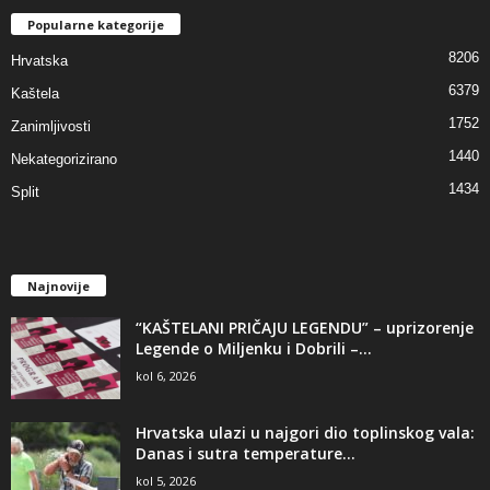
Popularne kategorije
8206
Hrvatska
6379
Kaštela
1752
Zanimljivosti
1440
Nekategorizirano
1434
Split
Najnovije
“KAŠTELANI PRIČAJU LEGENDU” – uprizorenje
Legende o Miljenku i Dobrili –...
kol 6, 2026
Hrvatska ulazi u najgori dio toplinskog vala:
Danas i sutra temperature...
kol 5, 2026