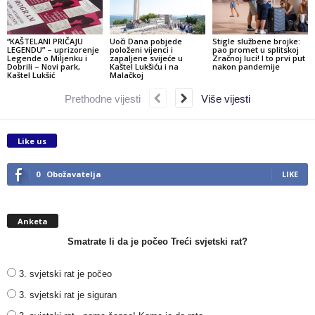
“KAŠTELANI PRIČAJU
Uoči Dana pobjede
Stigle službene brojke:
LEGENDU” – uprizorenje
položeni vijenci i
pao promet u splitskoj
Legende o Miljenku i
zapaljene svijeće u
Zračnoj luci! I to prvi put
Dobrili – Novi park,
Kaštel Lukšiću i na
nakon pandemije
Kaštel Lukšić
Malačkoj
Prethodne vijesti
Više vijesti
Like us
0
Obožavatelja
LIKE
Anketa
Smatrate li da je počeo Treći svjetski rat?
3. svjetski rat je počeo
3. svjetski rat je siguran