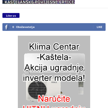
Like us
0
Obožavatelja
LIKE