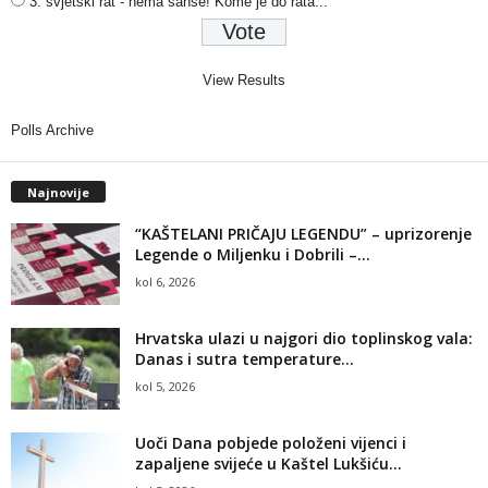
3. svjetski rat - nema šanse! Kome je do rata...
View Results
Polls Archive
Najnovije
“KAŠTELANI PRIČAJU LEGENDU” – uprizorenje
Legende o Miljenku i Dobrili –...
kol 6, 2026
Hrvatska ulazi u najgori dio toplinskog vala:
Danas i sutra temperature...
kol 5, 2026
Uoči Dana pobjede položeni vijenci i
zapaljene svijeće u Kaštel Lukšiću...