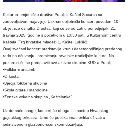
Kulturno-umjetničko društvo Putalj iz Kaštel Sućurca sa
zadovoljstvom najavljuje Uskrsni obljetnički koncert povodom 10.
obljetnice osnutka Društva, koji će se održati u ponedjeljak, 21.
travnja 2025. godine s početkom u 19:30 sati, u Kulturnom centru
Kaštela (Trg hrvatske mladeži 1, Kaštel Lukšić).
Ovaj svečani koncert predstavlja krunu desetogodišnjeg predanog
rada na očuvanju i promicanju hrvatske tradicijske kulture. Na
pozornici će se predstaviti sve aktivne skupine KUD-a Putalj:
•Folklorni ansambl
•Orkestar
•Dječja folklorna skupina
•Škola gitare i mandoline
•Ženska vokalna skupina „Kaštelanke“
Uz domaće snage, koncert će obogatiti i nastup Hrvatskog
gajdaškog orkestra, čime će publika imati priliku uživati u
jedinstvenom glazbeno-scenskom doživljaju.