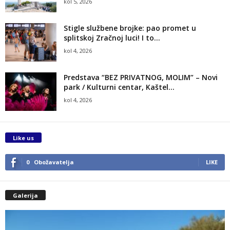
kol 5, 2026
Stigle službene brojke: pao promet u
splitskoj Zračnoj luci! I to...
kol 4, 2026
Predstava “BEZ PRIVATNOG, MOLIM” – Novi
park / Kulturni centar, Kaštel...
kol 4, 2026
Like us
0
Obožavatelja
LIKE
Galerija