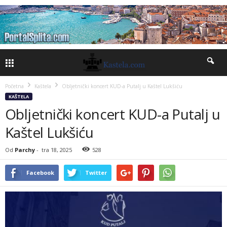
Početna
Kaštela
Obljetnički koncert KUD-a Putalj u Kaštel Lukšiću
KAŠTELA
Obljetnički koncert KUD-a Putalj u
Kaštel Lukšiću
Od
Parchy
-
tra 18, 2025
528
Facebook
Twitter