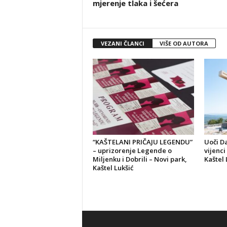
mjerenje tlaka i šećera
VEZANI ČLANCI
VIŠE OD AUTORA
“KAŠTELANI PRIČAJU LEGENDU”
Uoči D
– uprizorenje Legende o
vijenci
Miljenku i Dobrili – Novi park,
Kaštel 
Kaštel Lukšić