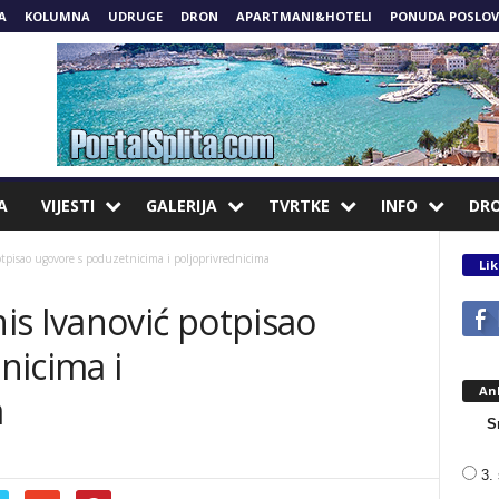
A
KOLUMNA
UDRUGE
DRON
APARTMANI&HOTELI
PONUDA POSLOV
A
VIJESTI
GALERIJA
TVRTKE
INFO
DR
tpisao ugovore s poduzetnicima i poljoprivrednicima
Lik
is Ivanović potpisao
nicima i
An
a
S
3. 