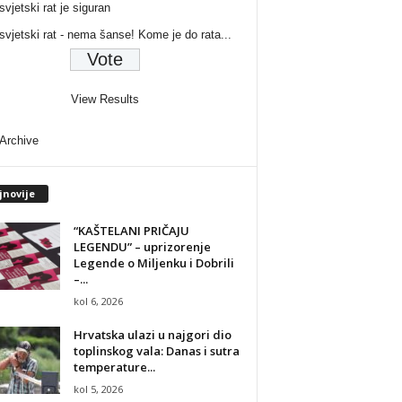
svjetski rat je siguran
 svjetski rat - nema šanse! Kome je do rata...
View Results
 Archive
jnovije
“KAŠTELANI PRIČAJU
LEGENDU” – uprizorenje
Legende o Miljenku i Dobrili
–...
kol 6, 2026
Hrvatska ulazi u najgori dio
toplinskog vala: Danas i sutra
temperature...
kol 5, 2026