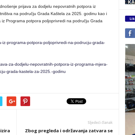
odnošenje prijava za dodjelu nepovratnih potpora iz
ništva na području Grada Kaštela za 2025. godinu kao i
Lik
a iz Programa potpora poljoprivredi na području Grada
a-iz-programa-potpora-poljoprivredi-na-podrucju-grada-
ijava-za-dodjelu-nepovratnih-potpora-iz-programa-mjera-
cju-grada-kastela-za-2025.-godinu
Sljedeći članak
izira
Zbog pregleda i održavanja zatvara se