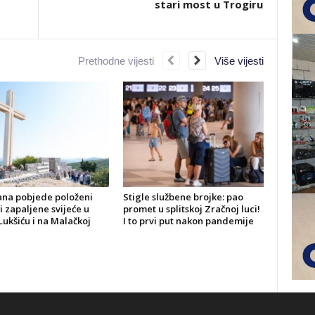
stari most u Trogiru
Prethodne vijesti
Više vijesti
ana pobjede položeni
Stigle službene brojke: pao
 i zapaljene svijeće u
promet u splitskoj Zračnoj luci!
Lukšiću i na Malačkoj
I to prvi put nakon pandemije