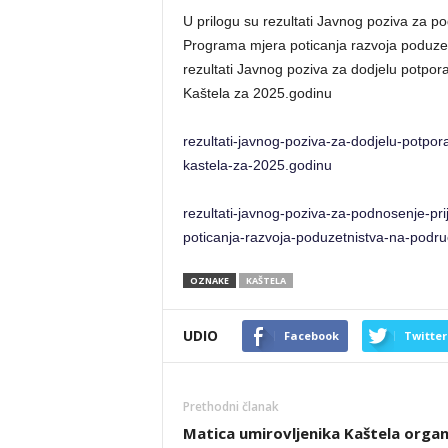
U prilogu su rezultati Javnog poziva za p
Programa mjera poticanja razvoja poduzet
rezultati Javnog poziva za dodjelu potpor
Kaštela za 2025.godinu
rezultati-javnog-poziva-za-dodjelu-potpor
kastela-za-2025.godinu
rezultati-javnog-poziva-za-podnosenje-pr
poticanja-razvoja-poduzetnistva-na-podru
OZNAKE
KAŠTELA
UDIO
Facebook
Twitter
Prethodni članak
Matica umirovljenika Kaštela organ