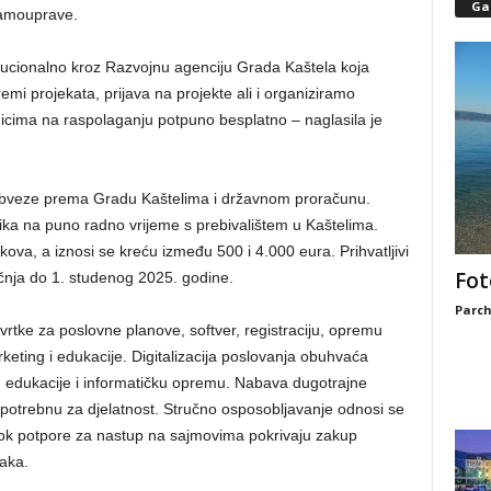
Gal
 samouprave.
ucionalno kroz Razvojnu agenciju Grada Kaštela koja
mi projekata, prijava na projekte ali i organiziramo
nicima na raspolaganju potpuno besplatno – naglasila je
ne obveze prema Gradu Kaštelima i državnom proračunu.
ika na puno radno vrijeme s prebivalištem u Kaštelima.
kova, a iznosi se kreću između 500 i 4.000 eura. Prihvatljivi
Fot
ečnja do 1. studenog 2025. godine.
Parch
rtke za poslovne planove, softver, registraciju, opremu
rketing i edukacije. Digitalizacija poslovanja obuhvaća
e, edukacije i informatičku opremu. Nabava dugotrajne
u potrebnu za djelatnost. Stručno osposobljavanje odnosi se
ok potpore za nastup na sajmovima pokrivaju zakup
žaka.