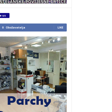
e us
0
Obožavatelja
LIKE