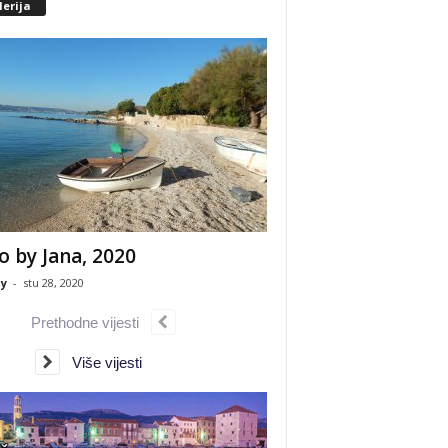
erija
o by Jana, 2020
y
-
stu 28, 2020
Prethodne vijesti
Više vijesti