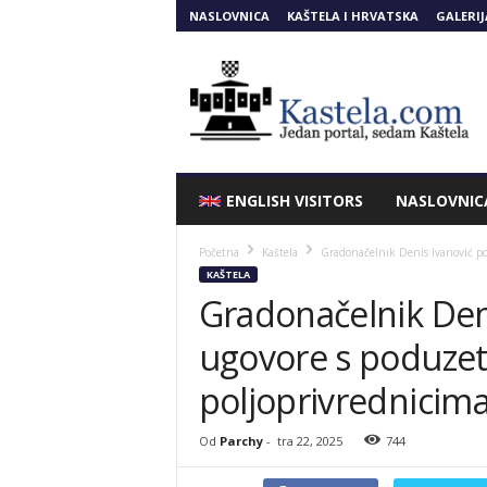
NASLOVNICA
KAŠTELA I HRVATSKA
GALERIJ
Kastela.COM
ENGLISH VISITORS
NASLOVNIC
Početna
Kaštela
Gradonačelnik Denis Ivanović po
KAŠTELA
Gradonačelnik Den
ugovore s poduzet
poljoprivrednicim
Od
Parchy
-
tra 22, 2025
744