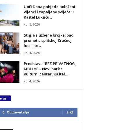
Uoči Dana pobjede položeni
vijenci i zapaljene svijeće u
Kaštel Lukšiću...
kol 5, 2026
Stigle službene brojke: pao
promet u splitskoj Zračnoj
luci! I to...
kol 4, 2026
Predstava “BEZ PRIVATNOG,
MOLIM” – Novi park /
Kulturni centar, Kaštel...
kol 4, 2026
e us
0
Obožavatelja
LIKE