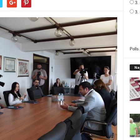
3. 
3.
Polls
Na