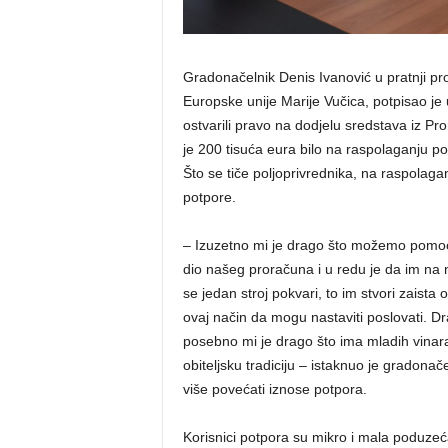
Gradonačelnik Denis Ivanović u pratnji pr
Europske unije Marije Vučica, potpisao je 
ostvarili pravo na dodjelu sredstava iz P
je 200 tisuća eura bilo na raspolaganju po
Što se tiče poljoprivrednika, na raspolagan
potpore.
– Izuzetno mi je drago što možemo pomoći
dio našeg proračuna i u redu je da im na nek
se jedan stroj pokvari, to im stvori zaist
ovaj način da mogu nastaviti poslovati. Dr
posebno mi je drago što ima mladih vinara 
obiteljsku tradiciju – istaknuo je gradonač
više povećati iznose potpora.
Korisnici potpora su mikro i mala poduzeća