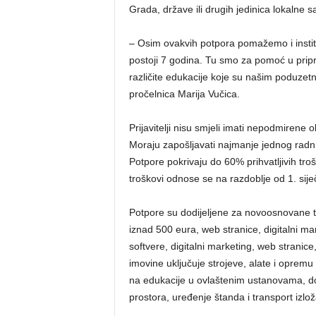
Grada, države ili drugih jedinica lokalne
– Osim ovakvih potpora pomažemo i instit
postoji 7 godina. Tu smo za pomoć u pripre
različite edukacije koje su našim poduzet
pročelnica Marija Vučica.
Prijavitelji nisu smjeli imati nepodmire
Moraju zapošljavati najmanje jednog radn
Potpore pokrivaju do 60% prihvatljivih troš
troškovi odnose se na razdoblje od 1. sij
Potpore su dodijeljene za novoosnovane tv
iznad 500 eura, web stranice, digitalni ma
softvere, digitalni marketing, web stranic
imovine uključuje strojeve, alate i oprem
na edukacije u ovlaštenim ustanovama, d
prostora, uređenje štanda i transport izlo