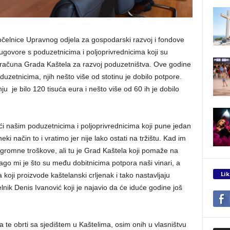
očelnice Upravnog odjela za gospodarski razvoj i fondove
ugovore s poduzetnicima i poljoprivrednicima koji su
roračuna Grada Kaštela za razvoj poduzetništva. Ove godine
duzetnicima, njih nešto više od stotinu je dobilo potpore.
ju je bilo 120 tisuća eura i nešto više od 60 ih je dobilo
 našim poduzetnicima i poljoprivrednicima koji pune jedan
i način to i vratimo jer nije lako ostati na tržištu. Kad im
a ogromne troškove, ali tu je Grad Kaštela koji pomaže na
ago mi je što su među dobitnicima potpora naši vinari, a
Lik
koji proizvode kaštelanski crljenak i tako nastavljaju
elnik Denis Ivanović koji je najavio da će iduće godine još
 te obrti sa sjedištem u Kaštelima, osim onih u vlasništvu