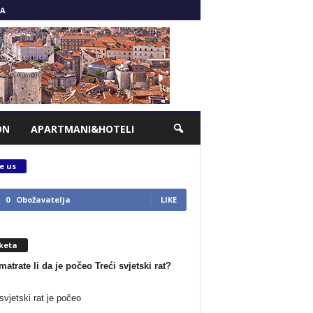
A
ON
APARTMANI&HOTELI
e us
0
Obožavatelja
LIKE
keta
matrate li da je počeo Treći svjetski rat?
svjetski rat je počeo