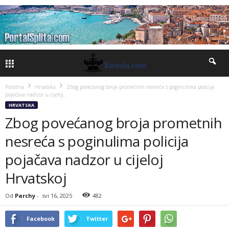
Početna
Hrvatska
Zbog povećanog broja prometnih nesreća s poginulima policija
pojačava nadzor u cijeloj...
HRVATSKA
Zbog povećanog broja prometnih
nesreća s poginulima policija
pojačava nadzor u cijeloj
Hrvatskoj
Od
Parchy
-
svi 16, 2025
482
Facebook
Twitter