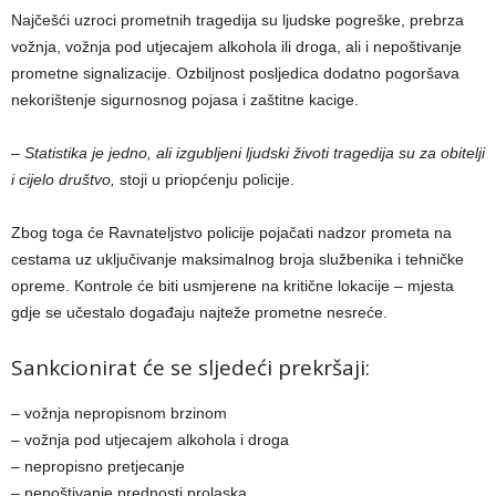
Najčešći uzroci prometnih tragedija su ljudske pogreške, prebrza
vožnja, vožnja pod utjecajem alkohola ili droga, ali i nepoštivanje
prometne signalizacije. Ozbiljnost posljedica dodatno pogoršava
nekorištenje sigurnosnog pojasa i zaštitne kacige.
– Statistika je jedno, ali izgubljeni ljudski životi tragedija su za obitelji
i cijelo društvo,
stoji u priopćenju policije.
Zbog toga će Ravnateljstvo policije pojačati nadzor prometa na
cestama uz uključivanje maksimalnog broja službenika i tehničke
opreme. Kontrole će biti usmjerene na kritične lokacije – mjesta
gdje se učestalo događaju najteže prometne nesreće.
Sankcionirat će se sljedeći prekršaji:
– vožnja nepropisnom brzinom
– vožnja pod utjecajem alkohola i droga
– nepropisno pretjecanje
– nepoštivanje prednosti prolaska