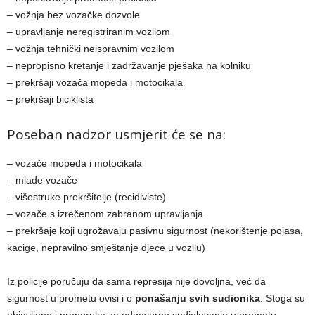
– vožnja bez vozačke dozvole
– upravljanje neregistriranim vozilom
– vožnja tehnički neispravnim vozilom
– nepropisno kretanje i zadržavanje pješaka na kolniku
– prekršaji vozača mopeda i motocikala
– prekršaji biciklista
Poseban nadzor usmjerit će se na:
– vozače mopeda i motocikala
– mlade vozače
– višestruke prekršitelje (recidiviste)
– vozače s izrečenom zabranom upravljanja
– prekršaje koji ugrožavaju pasivnu sigurnost (nekorištenje pojasa,
kacige, nepravilno smještanje djece u vozilu)
Iz policije poručuju da sama represija nije dovoljna, već da
sigurnost u prometu ovisi i o
ponašanju svih sudionika
. Stoga su