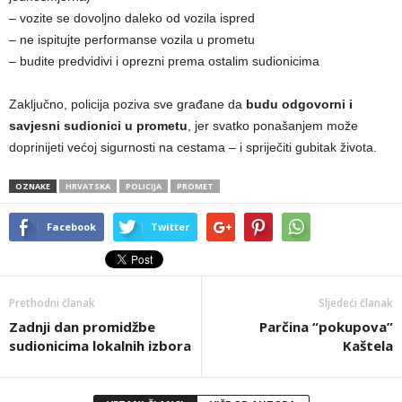
– vozite se dovoljno daleko od vozila ispred
– ne ispitujte performanse vozila u prometu
– budite predvidivi i oprezni prema ostalim sudionicima
Zaključno, policija poziva sve građane da
budu odgovorni i
savjesni sudionici u prometu
, jer svatko ponašanjem može
doprinijeti većoj sigurnosti na cestama – i spriječiti gubitak života.
OZNAKE
HRVATSKA
POLICIJA
PROMET
Facebook
Twitter
Prethodni članak
Sljedeći članak
Zadnji dan promidžbe
Parčina “pokupova”
sudionicima lokalnih izbora
Kaštela