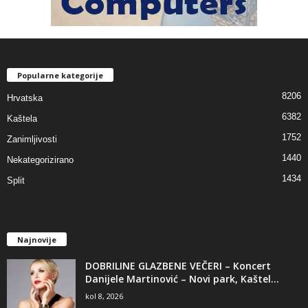
Popularne kategorije
8206
Hrvatska
6382
Kaštela
1752
Zanimljivosti
1440
Nekategorizirano
1434
Split
Najnovije
DOBRILINE GLAZBENE VEČERI – Koncert
Danijele Martinović – Novi park, Kaštel...
kol 8, 2026