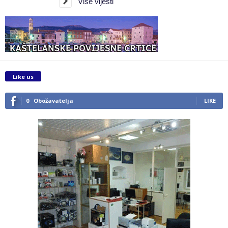
Više vijesti
Like us
0
Obožavatelja
LIKE