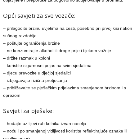
objavljene i preporuke za odgovorno sudjelovanje u prometu.
Opći savjeti za sve vozače:
– prilagodite brzinu uvjetima na cesti, posebno pri prvoj kiši nakon
sušnog razdoblja
– poštujte ograničenja brzine
– ne konzumirajte alkohol ili droge prije i tijekom vožnje
– držite razmak u koloni
– koristite sigurnosni pojas na svim sjedalima
– djecu prevozite u dječjoj sjedalici
– izbjegavajte rizična pretjecanja
– približavajte se pješačkim prijelazima smanjenom brzinom i s
oprezom
Savjeti za pješake:
– hodajte uz lijevi rub kolnika izvan naselja
– noću i po smanjenoj vidljivosti koristite reflektirajuće oznake ili
svjetliju odjeću