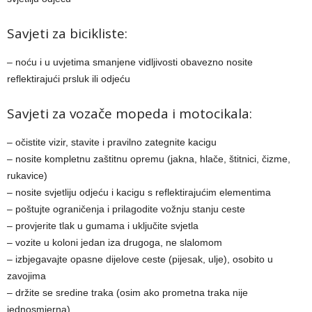
Savjeti za bicikliste:
– noću i u uvjetima smanjene vidljivosti obavezno nosite
reflektirajući prsluk ili odjeću
Savjeti za vozače mopeda i motocikala:
– očistite vizir, stavite i pravilno zategnite kacigu
– nosite kompletnu zaštitnu opremu (jakna, hlače, štitnici, čizme,
rukavice)
– nosite svjetliju odjeću i kacigu s reflektirajućim elementima
– poštujte ograničenja i prilagodite vožnju stanju ceste
– provjerite tlak u gumama i uključite svjetla
– vozite u koloni jedan iza drugoga, ne slalomom
– izbjegavajte opasne dijelove ceste (pijesak, ulje), osobito u
zavojima
– držite se sredine traka (osim ako prometna traka nije
jednosmjerna)