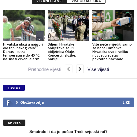
VEZANI ČLANCI
VIŠE OD AUTORA
Hrvatska ulazi u najgori
Diljem Hrvatske
Više neće vrijediti samo
dio toplinskog vala:
obilježava se 31.
za boce i limenke:
Danas i sutra
obljetnica Oluje.
Hrvatska uvodi veliku
temperature do 40 °C,
Koncerti, izložbe,
novost u sustav
na snazi crveni alarm
baklje…
povratne naknade
Prethodne vijesti
Više vijesti
Like us
0
Obožavatelja
LIKE
Anketa
Smatrate li da je počeo Treći svjetski rat?