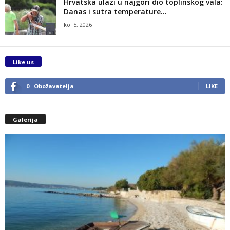
Hrvatska ulazi u najgori dio toplinskog vala:
Danas i sutra temperature...
kol 5, 2026
Like us
0
Obožavatelja
LIKE
Galerija