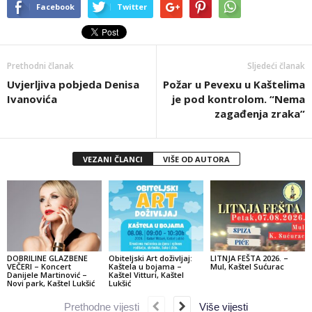
Facebook
Twitter
Prethodni članak
Sljedeći članak
Uvjerljiva pobjeda Denisa
Požar u Pevexu u Kaštelima
Ivanovića
je pod kontrolom. “Nema
zagađenja zraka”
VEZANI ČLANCI
VIŠE OD AUTORA
DOBRILINE GLAZBENE
Obiteljski Art doživljaj:
LITNJA FEŠTA 2026. –
VEČERI – Koncert
Kaštela u bojama –
Mul, Kaštel Sućurac
Danijele Martinović –
Kaštel Vitturi, Kaštel
Novi park, Kaštel Lukšić
Lukšić
Prethodne vijesti
Više vijesti