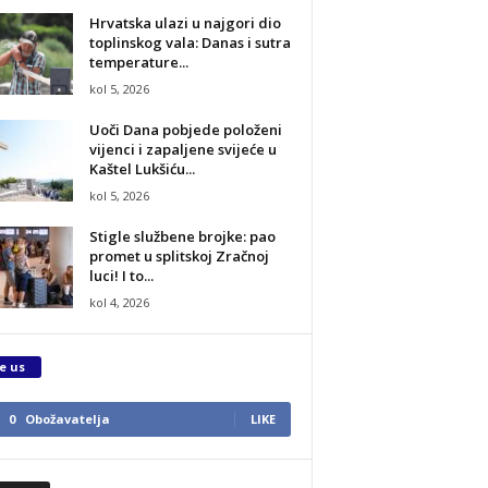
Hrvatska ulazi u najgori dio
toplinskog vala: Danas i sutra
temperature...
kol 5, 2026
Uoči Dana pobjede položeni
vijenci i zapaljene svijeće u
Kaštel Lukšiću...
kol 5, 2026
Stigle službene brojke: pao
promet u splitskoj Zračnoj
luci! I to...
kol 4, 2026
e us
0
Obožavatelja
LIKE