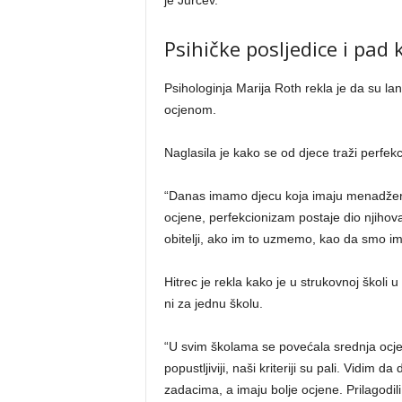
Psihičke posljedice i pad k
Psihologinja Marija Roth rekla je da su lan
ocjenom.
Naglasila je kako se od djece traži perfekc
“Danas imamo djecu koja imaju menadžersk
ocjene, perfekcionizam postaje dio njihova id
obitelji, ako im to uzmemo, kao da smo im uz
Hitrec je rekla kako je u strukovnoj školi 
ni za jednu školu.
“U svim školama se povećala srednja ocjen
popustljiviji, naši kriteriji su pali. Vidim 
zadacima, a imaju bolje ocjene. Prilagodi