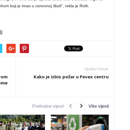
ehom koji je imao u osnovnoj školi”, rekla je Roth.
O
Sljedeći članak
arom
Kako je izbio požar u Pevex centru
rome
Prethodne vijesti
Više vijesti