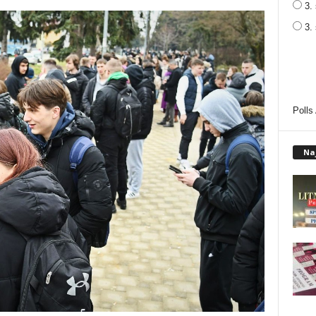
3. 
3.
Polls
Na