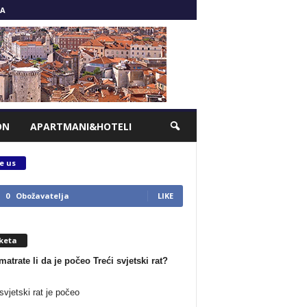
A
ON
APARTMANI&HOTELI
e us
0
Obožavatelja
LIKE
keta
matrate li da je počeo Treći svjetski rat?
svjetski rat je počeo