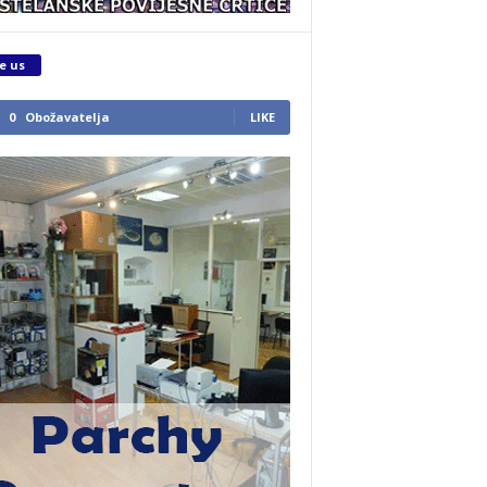
e us
0
Obožavatelja
LIKE