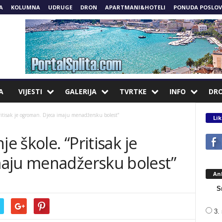
A
KOLUMNA
UDRUGE
DRON
APARTMANI&HOTELI
PONUDA POSLOV
A
VIJESTI
GALERIJA
TVRTKE
INFO
DR
Pritisak je ogroman. Djeca imaju menadžersku bolest”
Lik
e škole. “Pritisak je
aju menadžersku bolest”
An
S
3. 