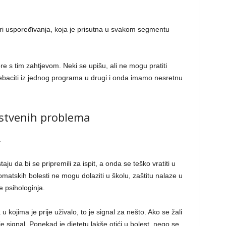
turi uspoređivanja, koja je prisutna u svakom segmentu
e s tim zahtjevom. Neki se upišu, ali ne mogu pratiti
ebaciti iz jednog programa u drugi i onda imamo nesretnu
vstvenih problema
.
aju da bi se pripremili za ispit, a onda se teško vratiti u
omatskih bolesti ne mogu dolaziti u školu, zaštitu nalaze u
e psihologinja.
u kojima je prije uživalo, to je signal za nešto. Ako se žali
je signal. Ponekad je djetetu lakše otići u bolest, nego se