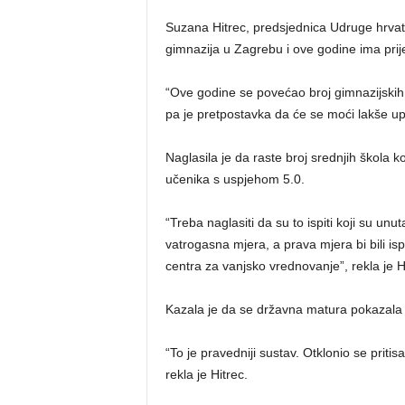
Suzana Hitrec, predsjednica Udruge hrvatsk
gimnazija u Zagrebu i ove godine ima prij
“Ove godine se povećao broj gimnazijskih 
pa je pretpostavka da će se moći lakše upis
Naglasila je da raste broj srednjih škola k
učenika s uspjehom 5.0.
“Treba naglasiti da su to ispiti koji su u
vatrogasna mjera, a prava mjera bi bili i
centra za vanjsko vrednovanje”, rekla je H
Kazala je da se državna matura pokazala k
“To je pravedniji sustav. Otklonio se pritis
rekla je Hitrec.