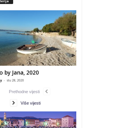
erija
o by Jana, 2020
y
-
stu 28, 2020
Prethodne vijesti
Više vijesti