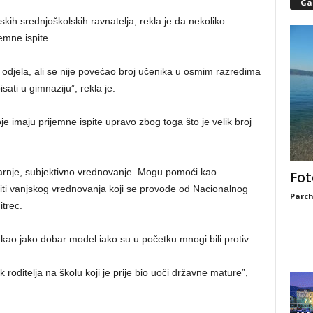
Gal
ih srednjoškolskih ravnatelja, rekla je da nekoliko
emne ispite.
odjela, ali se nije povećao broj učenika u osmim razredima
ati u gimnaziju”, rekla je.
oje imaju prijemne ispite upravo zbog toga što je velik broj
nutarnje, subjektivno vrednovanje. Mogu pomoći kao
Fot
spiti vanjskog vrednovanja koji se provode od Nacionalnog
Parch
itrec.
ao jako dobar model iako su u početku mnogi bili protiv.
ak roditelja na školu koji je prije bio uoči državne mature”,