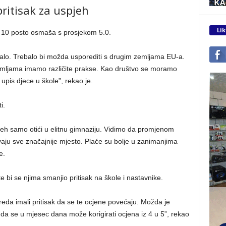
pritisak za uspjeh
Lik
ko 10 posto osmaša s prosjekom 5.0.
emalo. Trebalo bi možda usporediti s drugim zemljama EU-a.
mljama imamo različite prakse. Kao društvo se moramo
 upis djece u škole”, rekao je.
i.
pjeh samo otići u elitnu gimnaziju. Vidimo da promjenom
vaju sve značajnije mjesto. Plaće su bolje u zanimanjima
e.
 te bi se njima smanjio pritisak na škole i nastavnike.
reda imali pritisak da se te ocjene povećaju. Možda je
i da se u mjesec dana može korigirati ocjena iz 4 u 5”, rekao