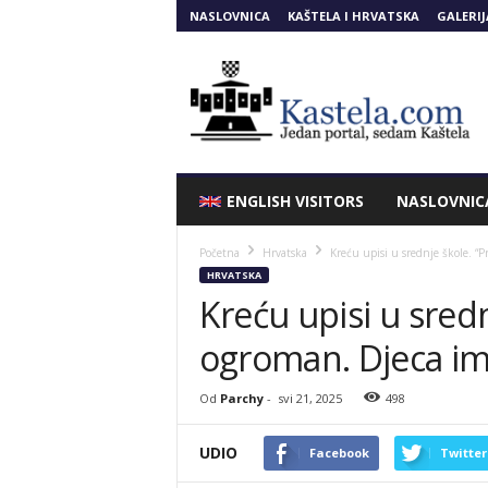
NASLOVNICA
KAŠTELA I HRVATSKA
GALERIJ
Kastela.COM
ENGLISH VISITORS
NASLOVNIC
Početna
Hrvatska
Kreću upisi u srednje škole. “
HRVATSKA
Kreću upisi u srednj
ogroman. Djeca im
Od
Parchy
-
svi 21, 2025
498
UDIO
Facebook
Twitter