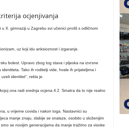
riterija ocjenjivanja
i u X. gimnaziji u Zagrebu svi učenici prošli s odličnom
ionizam, uz koji idu anksioznost i izgaranje.
u bolest. Upravo zbog tog stava i pljeska na izvrsne
entiteta. Tako ih roditelji vide, hvale ih prijateljima i
eli identitet”, rekla je.
u kojoj ona radi srednja ocjena 4.2. Smatra da to nije realno
a, u vrijeme covida i nakon toga. Nastavnici su
da djeca manje znaju, slabije se snalaze, osobito u složenijim
li smo se novijim generacijama da manje tražimo za visoke