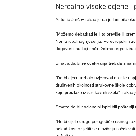
Nerealno visoke ocjene i 
Antonio Jurčev rekao je da je lani bilo o
“Možemo debatirati je li to previše ili pr
Nema idealnog rješenja. Po europskim ze
dogovoriti na koji način želimo organizirati
Smatra da bi se očekivanja trebala smanjit
“Da bi djecu trebalo uvjeravati da nije us
društvenih okolnosti strukovne škole dobi
koje proizlaze iz strukovnih škola”, rekao j
Smatra da bi nacionalni ispiti bili pošteniji
“Ne bi cijelo drugo polugodište osmog raz
nekad kasno sjetiti se u svibnju i očekivat
je Jurčev.