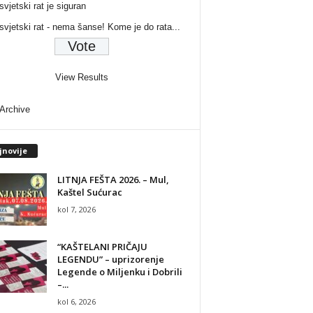
svjetski rat je siguran
 svjetski rat - nema šanse! Kome je do rata...
View Results
 Archive
jnovije
LITNJA FEŠTA 2026. – Mul,
Kaštel Sućurac
kol 7, 2026
“KAŠTELANI PRIČAJU
LEGENDU” – uprizorenje
Legende o Miljenku i Dobrili
–...
kol 6, 2026