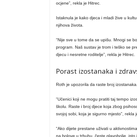
ocjene”, rekla je Hitrec.
Istaknula je kako djeca i mladi žive u kul
njihova života.
“Nije sve u tome da se upišu. Mnogi se bor
program. Naš sustav je trom i teško se pr
djecu i nesretne roditelje”, rekla je Hitrec.
Porast izostanaka i zdra
Roth je upozorila da raste broj izostanaka
“Učenici koji ne mogu pratiti taj tempo izost
školu. Raste i broj djece koja zbog psihos
svojoj sobi, koja je sigurno mjesto”, rekla j
“Ako dijete prestane uživati u aktivnostima 
na bolove u trbuhu, česte glavobolje, isto 