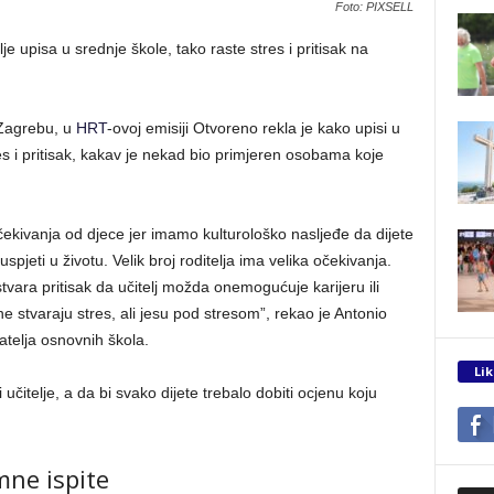
Foto: PIXSELL
je upisa u srednje škole, tako raste stres i pritisak na
 Zagrebu, u
HRT
-ovoj emisiji Otvoreno rekla je kako upisi u
s i pritisak, kakav je nekad bio primjeren osobama koje
očekivanja od djece jer imamo kulturološko nasljeđe da dijete
pjeti u životu. Velik broj roditelja ima velika očekivanja.
tvara pritisak da učitelj možda onemogućuje karijeru ili
e stvaraju stres, ali jesu pod stresom”, rekao je Antonio
atelja osnovnih škola.
Lik
 učitelje, a da bi svako dijete trebalo dobiti ocjenu koju
mne ispite