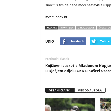
suočiti s tim da neće moći nastaviti s uspj
izvor: index.hr
OZNAKE
HRVATSKA
OBRAZOVANJE
ŠKOLSTV
UDIO
Facebook
Twitter
Prethodni članak
Književni susret s Mladenom Kopj
u Dječjem odjelu GKK u Kaštel Sta
VEZANI ČLANCI
VIŠE OD AUTORA