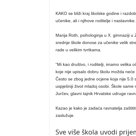
KAKO se bliži kraj školske godine i razdobl
učenike, ali i njihove roditelje i nastavnike.
Marija Roth, psihologinja u X. gimnaziji u
srednje škole donose za učenike velik stre
rade u velikim tvrtkama.
“Mi kao društvo, i roditelji, imamo velika 
koje nije upisalo dobru školu možda neće us
Često se zbog jedne ocjene koja nije 5.0 s
uspješniji život mladoj osobi. Škole same n
Jurčev, glavni tajnik Hrvatske udruge ravn
Kazao je kako je zadaća ravnatelja zaštititi
zaslužuje.
Sve više škola uvodi prije