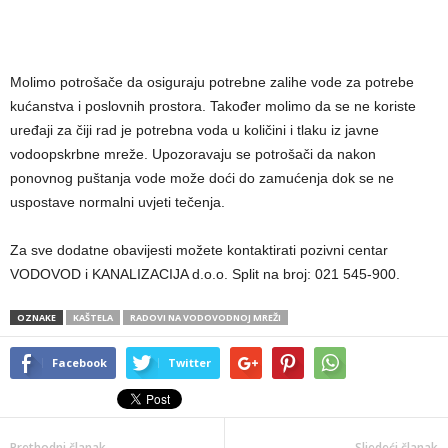
Molimo potrošače da osiguraju potrebne zalihe vode za potrebe
kućanstva i poslovnih prostora. Također molimo da se ne koriste
uređaji za čiji rad je potrebna voda u količini i tlaku iz javne
vodoopskrbne mreže. Upozoravaju se potrošači da nakon
ponovnog puštanja vode može doći do zamućenja dok se ne
uspostave normalni uvjeti tečenja.
Za sve dodatne obavijesti možete kontaktirati pozivni centar
VODOVOD i KANALIZACIJA d.o.o. Split na broj: 021 545-900.
OZNAKE
KAŠTELA
RADOVI NA VODOVODNOJ MREŽI
Facebook
Twitter
Prethodni članak
Sljedeći članak