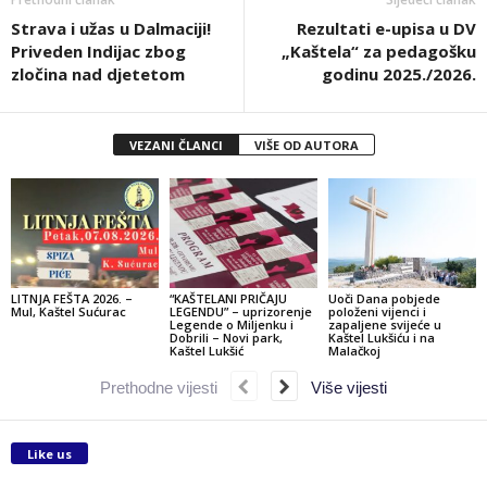
Strava i užas u Dalmaciji!
Rezultati e-upisa u DV
Priveden Indijac zbog
„Kaštela“ za pedagošku
zločina nad djetetom
godinu 2025./2026.
VEZANI ČLANCI
VIŠE OD AUTORA
LITNJA FEŠTA 2026. –
“KAŠTELANI PRIČAJU
Uoči Dana pobjede
Mul, Kaštel Sućurac
LEGENDU” – uprizorenje
položeni vijenci i
Legende o Miljenku i
zapaljene svijeće u
Dobrili – Novi park,
Kaštel Lukšiću i na
Kaštel Lukšić
Malačkoj
Prethodne vijesti
Više vijesti
Like us