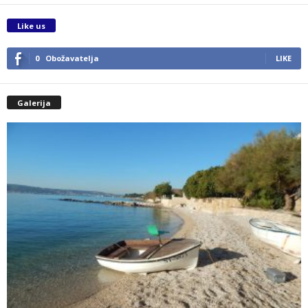
Like us
0
Obožavatelja
LIKE
Galerija