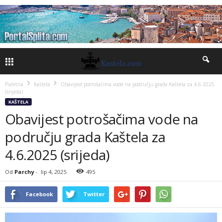
Početna
Kaštela
Obavijest potrošačima vode na području grada Kaštela za 4.6.2025
(srijeda)
KAŠTELA
Obavijest potrošačima vode na
području grada Kaštela za
4.6.2025 (srijeda)
Od
Parchy
-
lip 4, 2025
495
Facebook
Twitter