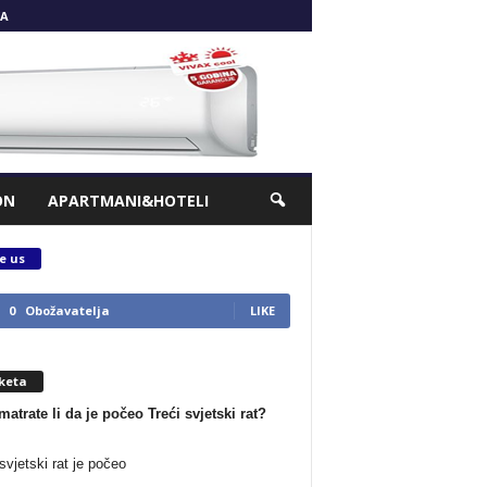
A
ON
APARTMANI&HOTELI
e us
0
Obožavatelja
LIKE
keta
matrate li da je počeo Treći svjetski rat?
svjetski rat je počeo