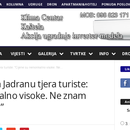
A
KOLUMNA
UDRUGE
DRON
APARTMANI&HOTELI
PONUDA POSLOV
A
VIJESTI
GALERIJA
TVRTKE
INFO
DR
era turiste: “Cijene su nenormalno visoke. Ne...
Lik
a Jadranu tjera turiste:
alno visoke. Ne znam
An
”
S
3. 