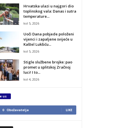
Hrvatska ulazi u najgori dio
toplinskog vala: Danas i sutra
temperature...
kol 5, 2026
Uoči Dana pobjede položeni
vijenci i zapaljene svijeće u
Kaštel Lukšiću...
kol 5, 2026
Stigle službene brojke: pao
promet u splitskoj Zračnoj
luci! I to...
kol 4, 2026
e us
0
Obožavatelja
LIKE