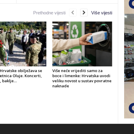
Prethodne vijesti
Više vijesti
Hrvatske obilježava se
Više neće vrijediti samo za
jetnica Oluje. Koncerti,
boce i limenke: Hrvatska uvodi
, baklje…
veliku novost u sustav povratne
naknade