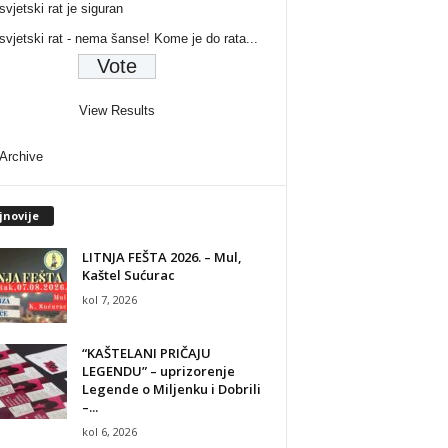
svjetski rat je siguran
 svjetski rat - nema šanse! Kome je do rata...
View Results
 Archive
jnovije
LITNJA FEŠTA 2026. – Mul,
Kaštel Sućurac
kol 7, 2026
“KAŠTELANI PRIČAJU
LEGENDU” – uprizorenje
Legende o Miljenku i Dobrili
–...
kol 6, 2026