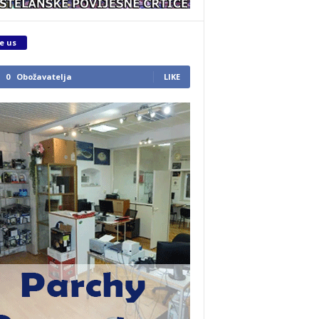
e us
0
Obožavatelja
LIKE