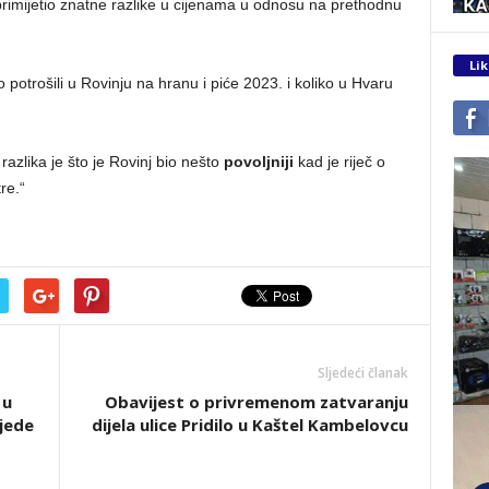
e primijetio znatne razlike u cijenama u odnosu na prethodnu
Lik
 potrošili u Rovinju na hranu i piće 2023. i koliko u Hvaru
 razlika je što je Rovinj bio nešto
povoljniji
kad je riječ o
tre.“
Sljedeći članak
 u
Obavijest o privremenom zatvaranju
jede
dijela ulice Pridilo u Kaštel Kambelovcu