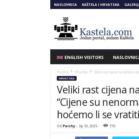
NASLOVNICA
KAŠTELA I HRVATSKA
GALERIJ
Kastela.COM
ENGLISH VISITORS
NASLOVNIC
Početna
Hrvatska
Veliki rast cijena na Jadranu tj
HRVATSKA
Veliki rast cijena n
“Cijene su nenorm
hoćemo li se vratiti
Od
Parchy
-
lip 10, 2025
775