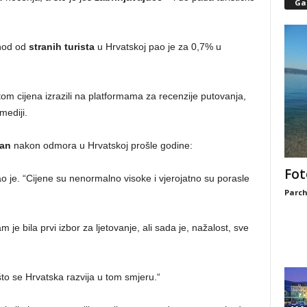
Gal
ihod od
stranih turista
u Hrvatskoj pao je za 0,7% u
tom cijena izrazili na platformama za recenzije putovanja,
mediji.
ran
nakon odmora u Hrvatskoj prošle godine:
Fot
ao je. “Cijene su nenormalno visoke i vjerojatno su porasle
Parch
 je bila prvi izbor za ljetovanje, ali sada je, nažalost, sve
što se Hrvatska razvija u tom smjeru.“