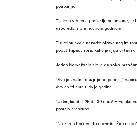
potrošnje.
Tijekom vrhunca prošle ljetne sezone, pr
usporedbi s prethodnom godinom.
Turisti su svoje nezadovoljstvo naglim ras
poput Tripadvisora, kako javljaju britanski 
Jedan Norvežanin bio je
duboko razoča
“Sve je znatno
skuplje
nego prije,“ napis
dva do tri puta u dvije godine.
“
Ležaljka
stoji 25 do 30 eura! Hrvatska nam
postalo preskupo.
“Ne znam hoćemo li se
vratiti
. Žao mi je 