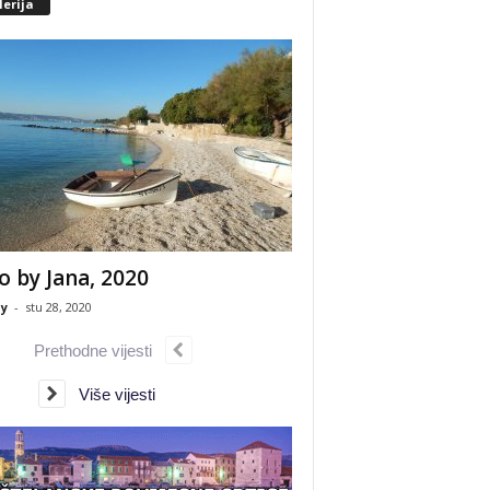
erija
o by Jana, 2020
y
-
stu 28, 2020
Prethodne vijesti
Više vijesti