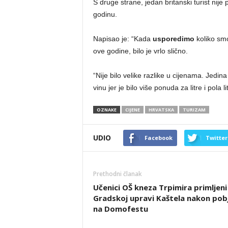
S druge strane, jedan britanski turist nij
godinu.
Napisao je: “Kada
usporedimo
koliko smo
ove godine, bilo je vrlo slično.
“Nije bilo velike razlike u cijenama. Jedina
vinu jer je bilo više ponuda za litre i pola li
OZNAKE
CIJENE
HRVATSKA
TURIZAM
UDIO
Facebook
Twitter
Prethodni članak
Učenici OŠ kneza Trpimira primljeni
Gradskoj upravi Kaštela nakon pob
na Domofestu