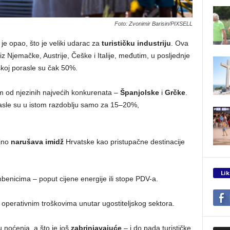
Foto: Zvonimir Barisin/PIXSELL
 je opao, što je veliki udarac za
turističku industriju
. Ova
 iz Njemačke, Austrije, Češke i Italije, međutim, u posljednje
tskoj porasle su čak 50%.
om od njezinih najvećih konkurenata –
Španjolske
i
Grčke
.
rasle su u istom razdoblju samo za 15–20%,
ljno
narušava imidž
Hrvatske kao pristupačne destinacije
Lik
benicima – poput cijene energije ili stope PDV-a.
m operativnim troškovima unutar ugostiteljskog sektora.
u noćenja, a što je još
zabrinjavajuće
– i do pada turističke