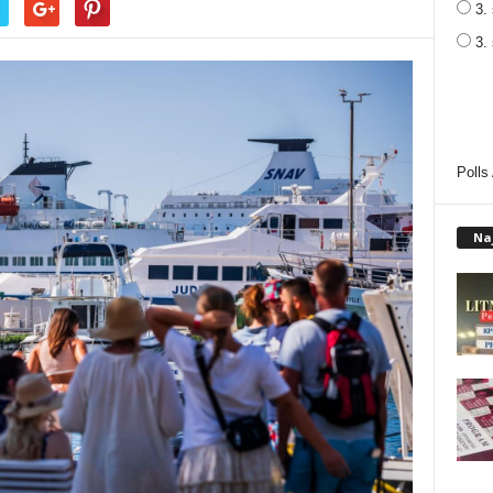
3. 
3.
Polls
Na