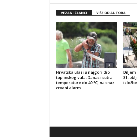
VEZANI ČLANCI
VIŠE OD AUTORA
Hrvatska ulazi u najgori dio
Diljem 
toplinskog vala: Danas i sutra
31. obl
temperature do 40 °C, na snazi
izložbe
crveni alarm