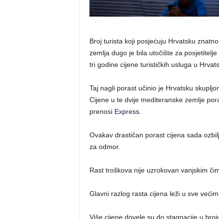
Broj turista koji posjećuju Hrvatsku znatno
zemlja dugo je bila utočište za posjetitelje
tri godine cijene turističkih usluga u Hrva
Taj nagli porast učinio je Hrvatsku skuplj
Cijene u te dvije mediteranske zemlje po
prenosi
Express
.
Ovakav drastičan porast cijena sada ozbi
za odmor.
Rast troškova nije uzrokovan vanjskim čim
Glavni razlog rasta cijena leži u sve veći
Više cijene dovele su do stagnacije u broj