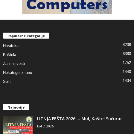
Popularne kategorije
8206
Hrvatska
6380
Kaštela
1752
Zanimljivosti
1440
Nekategorizirano
1434
Split
Najnovije
LITNJA FEŠTA 2026. – Mul, Kaštel Sućurac
kol 7, 2026