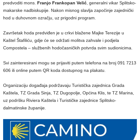
predvoditi mons.
Franjo Frankopan Velić
, generalni vikar Splitsko-
makarske nadbiskupije. Nakon misnog slavlja započinje zajednički
hod u duhovnom ozračju, uz prigodni program.
Završetak hoda predviđen je u crkvi blažene Majke Terezije u
Kaštel Štafiliću, gdje će se održati molitva zahvale i podjela
Compostela – službenih hodočasničkih potvrda svim sudionicima.
Svi zainteresirani mogu se prijaviti putem telefona na broj 091 7213
606 ili online putem QR koda dostupnog na plakatu.
Organizaciju događaja podržavaju Turistička zajednica Grada
Kaštela, TZ Grada Sinja, TZ Dugopolje, Općina Klis, te TZ Marina,
uz podršku Riviera Kaštela i Turističke zajednice Splitsko-
dalmatinske županije.