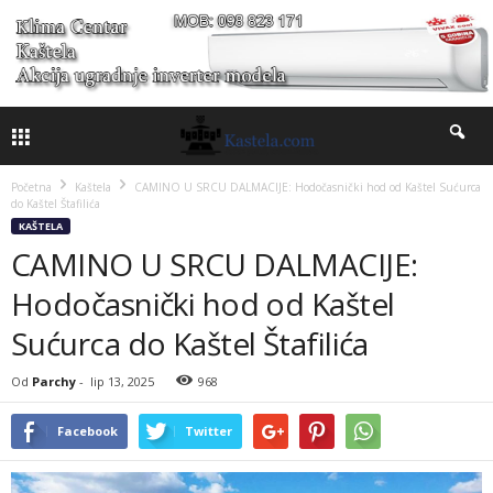
Početna
Kaštela
CAMINO U SRCU DALMACIJE: Hodočasnički hod od Kaštel Sućurca
do Kaštel Štafilića
KAŠTELA
CAMINO U SRCU DALMACIJE:
Hodočasnički hod od Kaštel
Sućurca do Kaštel Štafilića
Od
Parchy
-
lip 13, 2025
968
Facebook
Twitter