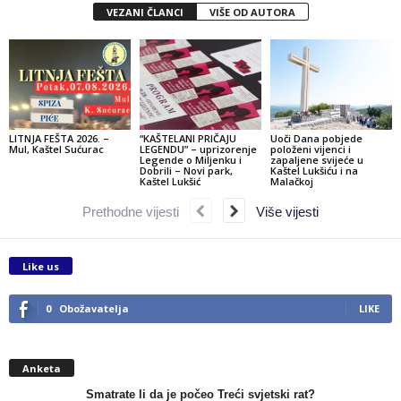
VEZANI ČLANCI
VIŠE OD AUTORA
LITNJA FEŠTA 2026. –
“KAŠTELANI PRIČAJU
Uoči Dana pobjede
Mul, Kaštel Sućurac
LEGENDU” – uprizorenje
položeni vijenci i
Legende o Miljenku i
zapaljene svijeće u
Dobrili – Novi park,
Kaštel Lukšiću i na
Kaštel Lukšić
Malačkoj
Prethodne vijesti
Više vijesti
Like us
0
Obožavatelja
LIKE
Anketa
Smatrate li da je počeo Treći svjetski rat?