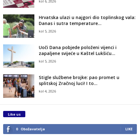
kol 6, 2026
Hrvatska ulazi u najgori dio toplinskog vala:
Danas i sutra temperature...
kol 5, 2026
Uoči Dana pobjede položeni vijenci i
zapaljene svijeće u Kaštel Lukšiću...
kol 5, 2026
Stigle službene brojke: pao promet u
splitskoj Zračnoj luci! I to...
kol 4, 2026
Like us
0
Obožavatelja
LIKE