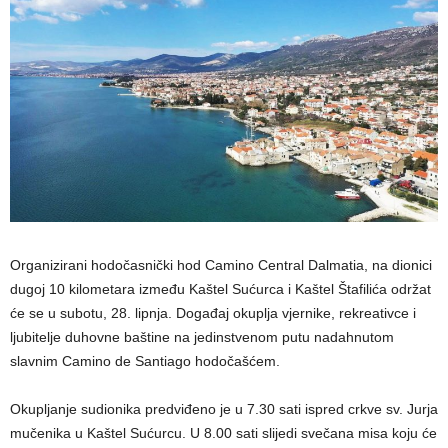
Organizirani hodočasnički hod Camino Central Dalmatia, na dionici
dugoj 10 kilometara između Kaštel Sućurca i Kaštel Štafilića održat
će se u subotu, 28. lipnja. Događaj okuplja vjernike, rekreativce i
ljubitelje duhovne baštine na jedinstvenom putu nadahnutom
slavnim Camino de Santiago hodočašćem.
Okupljanje sudionika predviđeno je u 7.30 sati ispred crkve sv. Jurja
mučenika u Kaštel Sućurcu. U 8.00 sati slijedi svečana misa koju će