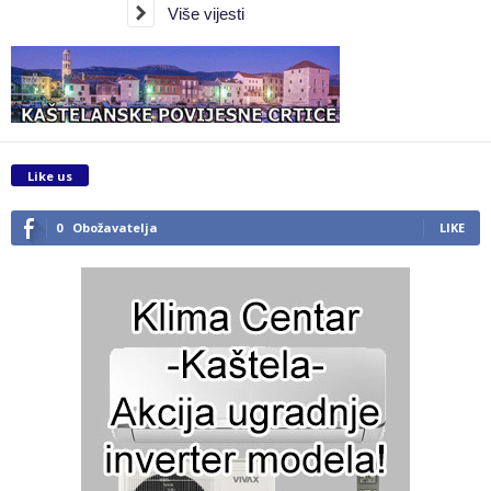
Više vijesti
Like us
0
Obožavatelja
LIKE