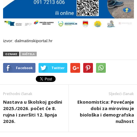
izvor: dalmatinskiportal.hr
OZNAKE
KAŠTELA
Facebook
Twitter
Prethodni članak
Sljedeći članak
Nastava u školskoj godini
Ekonomistica: Povećanje
2025./2026. počet će 8.
dobi za mirovinu je
rujna i završiti 12. lipnja
biološka i demografska
2026.
nužnost