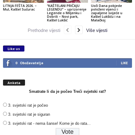
LITNJA FEŠTA 2026. –
“KAŠTELANI PRIČAJU
Uoči Dana pobjede
Mul, Kaštel Sućurac
LEGENDU” – uprizorenje
položeni vijenci i
Legende o Miljenku i
zapaljene svijeće u
Dobrili – Novi park,
Kaštel Lukšiću i na
Kaštel Lukšić
Malačkoj
Prethodne vijesti
Više vijesti
Like us
0
Obožavatelja
LIKE
Anketa
Smatrate li da je počeo Treći svjetski rat?
3. svjetski rat je počeo
3. svjetski rat je siguran
3. svjetski rat - nema šanse! Kome je do rata...