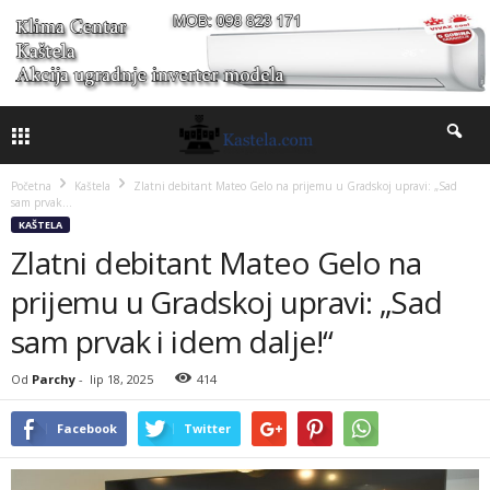
Početna
Kaštela
Zlatni debitant Mateo Gelo na prijemu u Gradskoj upravi: „Sad
sam prvak...
KAŠTELA
Zlatni debitant Mateo Gelo na
prijemu u Gradskoj upravi: „Sad
sam prvak i idem dalje!“
Od
Parchy
-
lip 18, 2025
414
Facebook
Twitter