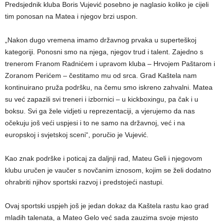
Predsjednik kluba Boris Vujević posebno je naglasio koliko je cijeli
tim ponosan na Matea i njegov brzi uspon.
„Nakon dugo vremena imamo državnog prvaka u superteškoj
kategoriji. Ponosni smo na njega, njegov trud i talent. Zajedno s
trenerom Franom Radnićem i upravom kluba – Hrvojem Paštarom i
Zoranom Perićem – čestitamo mu od srca. Grad Kaštela nam
kontinuirano pruža podršku, na čemu smo iskreno zahvalni. Matea
su već zapazili svi treneri i izbornici – u kickboxingu, pa čak i u
boksu. Svi ga žele vidjeti u reprezentaciji, a vjerujemo da nas
očekuju još veći uspjesi i to ne samo na državnoj, već i na
europskoj i svjetskoj sceni“, poručio je Vujević.
Kao znak podrške i poticaj za daljnji rad, Mateu Geli i njegovom
klubu uručen je vaučer s novčanim iznosom, kojim se želi dodatno
ohrabriti njihov sportski razvoj i predstojeći nastupi.
Ovaj sportski uspjeh još je jedan dokaz da Kaštela rastu kao grad
mladih talenata, a Mateo Gelo već sada zauzima svoje mjesto