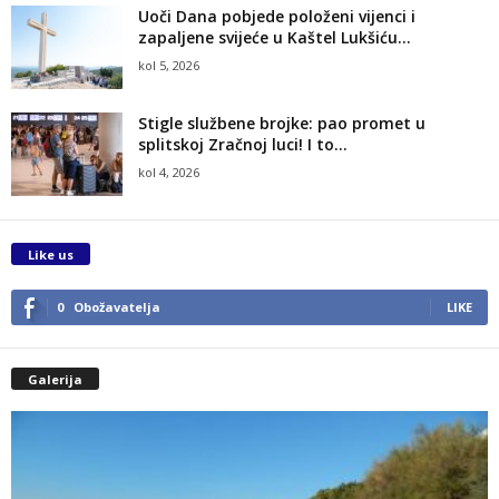
Uoči Dana pobjede položeni vijenci i
zapaljene svijeće u Kaštel Lukšiću...
kol 5, 2026
Stigle službene brojke: pao promet u
splitskoj Zračnoj luci! I to...
kol 4, 2026
Like us
0
Obožavatelja
LIKE
Galerija