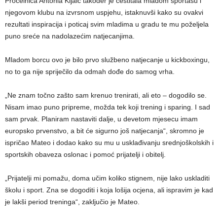
Pročelnica Antonia Kljaić također je čestitala mladom sportašu i
njegovom klubu na izvrsnom uspjehu, istaknuvši kako su ovakvi
rezultati inspiracija i poticaj svim mladima u gradu te mu poželjela
puno sreće na nadolazećim natjecanjima.
Mladom borcu ovo je bilo prvo službeno natjecanje u kickboxingu,
no to ga nije spriječilo da odmah dođe do samog vrha.
„Ne znam točno zašto sam krenuo trenirati, ali eto – dogodilo se.
Nisam imao puno pripreme, možda tek koji trening i sparing. I sad
sam prvak. Planiram nastaviti dalje, u devetom mjesecu imam
europsko prvenstvo, a bit će sigurno još natjecanja“, skromno je
ispričao Mateo i dodao kako su mu u usklađivanju srednjoškolskih i
sportskih obaveza oslonac i pomoć prijatelji i obitelj.
„Prijatelji mi pomažu, doma učim koliko stignem, nije lako uskladiti
školu i sport. Zna se dogoditi i koja lošija ocjena, ali ispravim je kad
je lakši period treninga“, zaključio je Mateo.