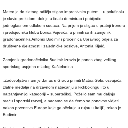
Mateo je do zlatnog odličja stigao impresivnim putem – u polufinalu
je slavio prekidom, dok je u finalu dominirao i pobijedio
jednoglasnom odlukom sudaca. Na prijem je stigao u pratnji trenera
i predsjednika kluba Borisa Vujevića, a primili su ih zamjenik
gradonačelnika Antonio Budimir i pročelnica Upravnog odjela za
društvene djelatnosti i zajedničke poslove, Antonia Kljaić.
Zamjenik gradonačelnika Budimir izrazio je ponos zbog velikog
sportskog uspjeha mladog Kaštelanina.
„Zadovoljstvo nam je danas u Gradu primiti Matea Gelu, osvajača
zlatne medalje na državnom natjecanju u kickboxingu i to u
najzahtjevnijoj kategoriji – superteškoj. Poželio sam mu daljnju
sreću i sportski razvoj, a nadamo se da ćemo se ponovno vidjeti
nakon prvenstva Europe koje ga očekuje u rujnu u Italiji“, rekao je
Budimir.