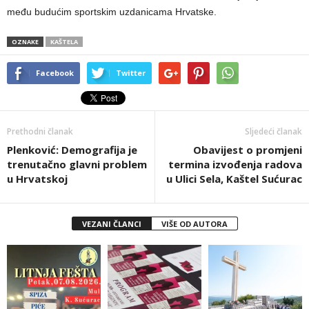
među budućim sportskim uzdanicama Hrvatske.
OZNAKE
KAŠTELA
Facebook
Twitter
Prethodni članak
Sljedeći članak
Plenković: Demografija je
Obavijest o promjeni
trenutačno glavni problem
termina izvođenja radova
u Hrvatskoj
u Ulici Sela, Kaštel Sućurac
VEZANI ČLANCI
VIŠE OD AUTORA