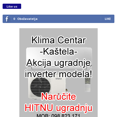
Like us
0
Obožavatelja
LIKE