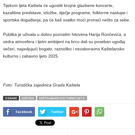
Tijekom ljeta Kaštela će ugostiti brojne glazbene koncerte,
kazališne predstave, izložbe, dječje programe, folklorne nastupe i
sportska događanja, pa će baš svatko moći pronaći nešto za sebe.
Publika je uživala u dobro poznatim hitovima Harija Rončevića, a
vedra atmosfera i ljetni ambijent na brcu dali su poseban ugođaj
večeri, najavljujući bogato, raznoliko i nezaboravno Kaštelansko
kulturno i zabavno ljeto 2025.
Foto: Turistička zajednica Grada Kaštela
OZNAKE
KAŠTELA
KAŠTELANSKO KULTURNO LJETO
Facebook
Twitter