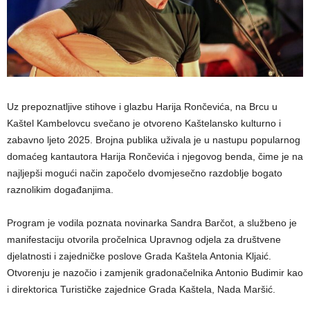
Uz prepoznatljive stihove i glazbu Harija Rončevića, na Brcu u
Kaštel Kambelovcu svečano je otvoreno Kaštelansko kulturno i
zabavno ljeto 2025. Brojna publika uživala je u nastupu popularnog
domaćeg kantautora Harija Rončevića i njegovog benda, čime je na
najljepši mogući način započelo dvomjesečno razdoblje bogato
raznolikim događanjima.
Program je vodila poznata novinarka Sandra Barčot, a službeno je
manifestaciju otvorila pročelnica Upravnog odjela za društvene
djelatnosti i zajedničke poslove Grada Kaštela Antonia Kljaić.
Otvorenju je nazočio i zamjenik gradonačelnika Antonio Budimir kao
i direktorica Turističke zajednice Grada Kaštela, Nada Maršić.