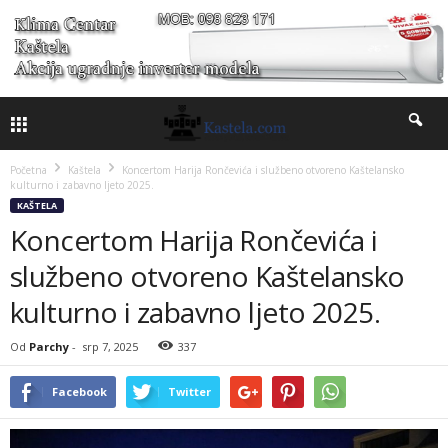
Početna
Kaštela
Koncertom Harija Rončevića i službeno otvoreno Kaštelansko
kulturno i zabavno ljeto 2025.
KAŠTELA
Koncertom Harija Rončevića i
službeno otvoreno Kaštelansko
kulturno i zabavno ljeto 2025.
Od
Parchy
-
srp 7, 2025
337
Facebook
Twitter