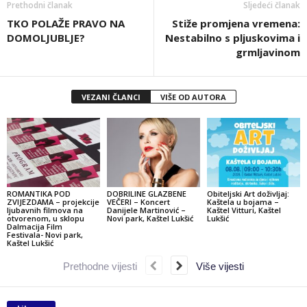
Prethodni članak
Sljedeći članak
TKO POLAŽE PRAVO NA
Stiže promjena vremena:
DOMOLJUBLJE?
Nestabilno s pljuskovima i
grmljavinom
VEZANI ČLANCI
VIŠE OD AUTORA
ROMANTIKA POD
DOBRILINE GLAZBENE
Obiteljski Art doživljaj:
ZVIJEZDAMA – projekcije
VEČERI – Koncert
Kaštela u bojama –
ljubavnih filmova na
Danijele Martinović –
Kaštel Vitturi, Kaštel
otvorenom, u sklopu
Novi park, Kaštel Lukšić
Lukšić
Dalmacija Film
Festivala- Novi park,
Kaštel Lukšić
Prethodne vijesti
Više vijesti