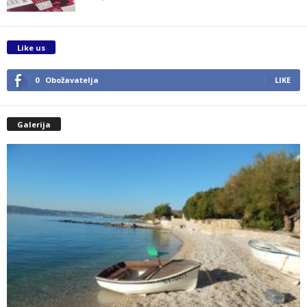
Like us
0
Obožavatelja
LIKE
Galerija