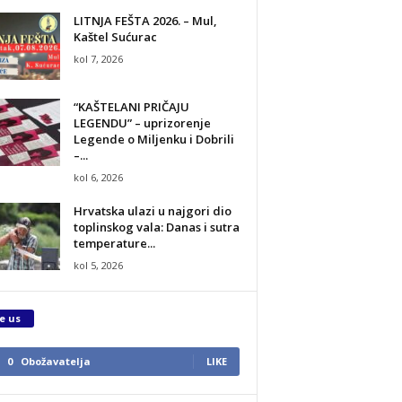
LITNJA FEŠTA 2026. – Mul,
Kaštel Sućurac
kol 7, 2026
“KAŠTELANI PRIČAJU
LEGENDU” – uprizorenje
Legende o Miljenku i Dobrili
–...
kol 6, 2026
Hrvatska ulazi u najgori dio
toplinskog vala: Danas i sutra
temperature...
kol 5, 2026
e us
0
Obožavatelja
LIKE