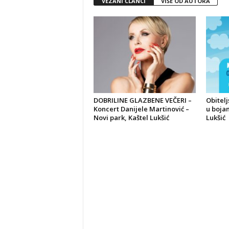
VEZANI ČLANCI
VIŠE OD AUTORA
DOBRILINE GLAZBENE VEČERI –
Obitelj
Koncert Danijele Martinović –
u bojam
Novi park, Kaštel Lukšić
Lukšić