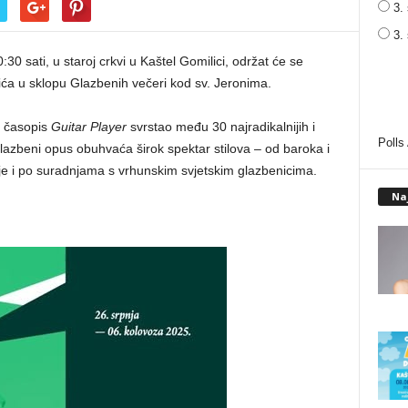
3. 
3.
0 sati, u staroj crkvi u Kaštel Gomilici, održat će se
ića u sklopu Glazbenih večeri kod sv. Jeronima.
je časopis
Guitar Player
svrstao među 30 najradikalnijih i
Polls
v glazbeni opus obuhvaća širok spektar stilova – od baroka i
 je i po suradnjama s vrhunskim svjetskim glazbenicima.
Na