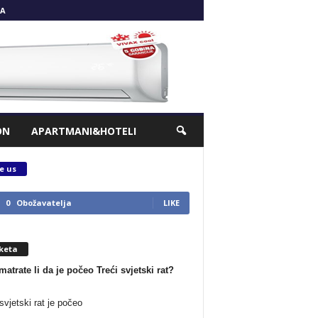
A
ON
APARTMANI&HOTELI
e us
0
Obožavatelja
LIKE
keta
matrate li da je počeo Treći svjetski rat?
svjetski rat je počeo