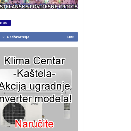
e us
0
Obožavatelja
LIKE