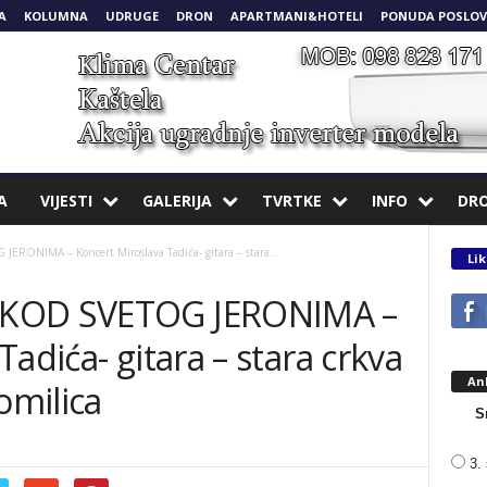
A
KOLUMNA
UDRUGE
DRON
APARTMANI&HOTELI
PONUDA POSLOV
A
VIJESTI
GALERIJA
TVRTKE
INFO
DR
ONIMA – Koncert Miroslava Tadića- gitara – stara...
Lik
 KOD SVETOG JERONIMA –
adića- gitara – stara crkva
An
omilica
S
3. 