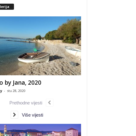
erija
o by Jana, 2020
y
-
stu 28, 2020
Prethodne vijesti
Više vijesti