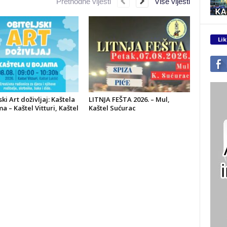
Prethodne vijesti
Više vijesti
Lik
ski Art doživljaj: Kaštela
LITNJA FEŠTA 2026. – Mul,
a – Kaštel Vitturi, Kaštel
Kaštel Sućurac