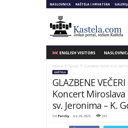
NASLOVNICA
KAŠTELA I HRVATSKA
GALERIJ
Kastela.COM
ENGLISH VISITORS
NASLOVNIC
Početna
Kaštela
GLAZBENE VEČERI KOD SVETOG JER
KAŠTELA
GLAZBENE VEČERI
Koncert Miroslava T
sv. Jeronima – K. G
Od
Parchy
-
srp 26, 2025
261