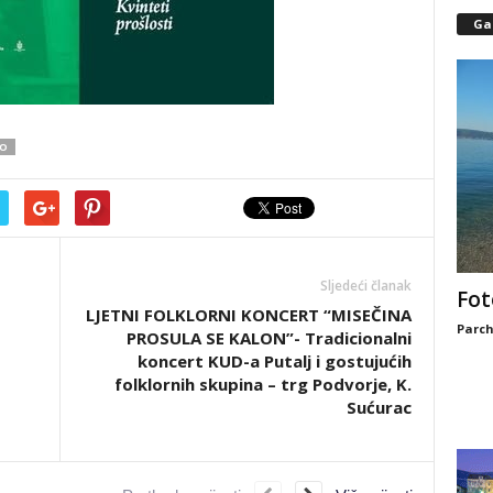
Gal
TO
Sljedeći članak
Fot
LJETNI FOLKLORNI KONCERT “MISEČINA
Parch
PROSULA SE KALON”- Tradicionalni
koncert KUD-a Putalj i gostujućih
folklornih skupina – trg Podvorje, K.
Sućurac