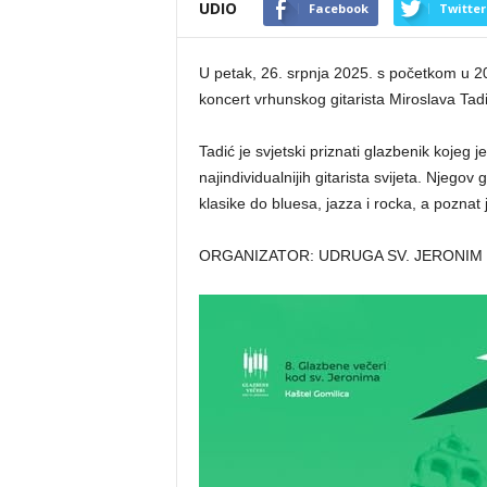
UDIO
Facebook
Twitter
U petak, 26. srpnja 2025. s početkom u 20:3
koncert vrhunskog gitarista Miroslava Tad
Tadić je svjetski priznati glazbenik kojeg 
najindividualnijih gitarista svijeta. Njego
klasike do bluesa, jazza i rocka, a poznat
ORGANIZATOR: UDRUGA SV. JERONIM