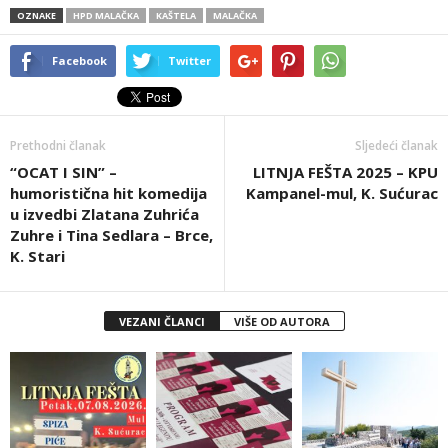
OZNAKE
HPD MALAČKA
KAŠTELA
MALAČKA
Facebook
Twitter
Prethodni članak
Sljedeći članak
“OCAT I SIN” –
LITNJA FEŠTA 2025 – KPU
humoristična hit komedija
Kampanel-mul, K. Sućurac
u izvedbi Zlatana Zuhrića
Zuhre i Tina Sedlara – Brce,
K. Stari
VEZANI ČLANCI
VIŠE OD AUTORA