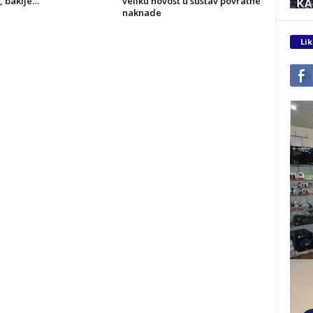
, baklje…
veliku novost u sustav povratne
naknade
Lik