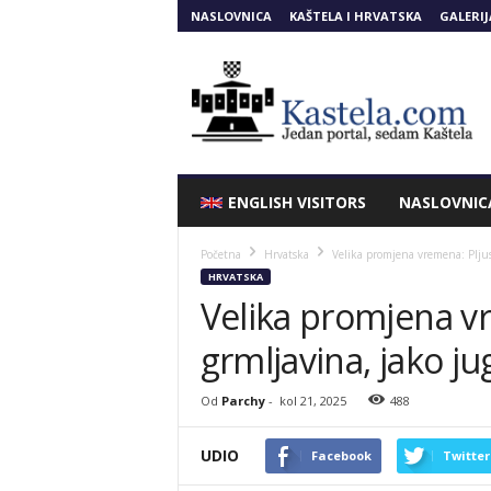
NASLOVNICA
KAŠTELA I HRVATSKA
GALERIJ
Kastela.COM
ENGLISH VISITORS
NASLOVNIC
Početna
Hrvatska
Velika promjena vremena: Pljusk
HRVATSKA
Velika promjena vr
grmljavina, jako ju
Od
Parchy
-
kol 21, 2025
488
UDIO
Facebook
Twitter