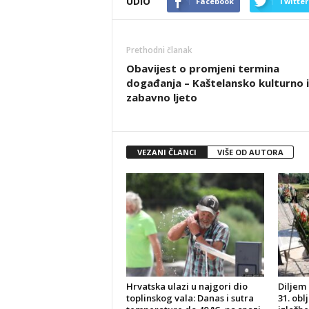
UDIO
Facebook
Twitter
Prethodni članak
Obavijest o promjeni termina
događanja – Kaštelansko kulturno i
zabavno ljeto
VEZANI ČLANCI
VIŠE OD AUTORA
Hrvatska ulazi u najgori dio
Diljem 
toplinskog vala: Danas i sutra
31. obl