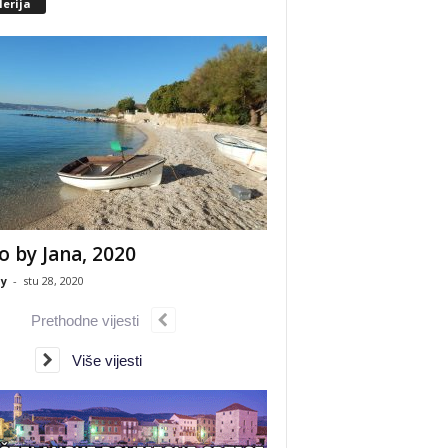
erija
o by Jana, 2020
y
-
stu 28, 2020
Prethodne vijesti
Više vijesti