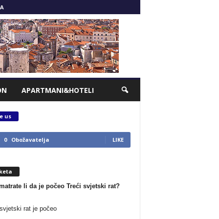
A
ON
APARTMANI&HOTELI
e us
0
Obožavatelja
LIKE
keta
matrate li da je počeo Treći svjetski rat?
svjetski rat je počeo