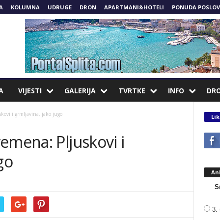
A
KOLUMNA
UDRUGE
DRON
APARTMANI&HOTELI
PONUDA POSLOV
A
VIJESTI
GALERIJA
TVRTKE
INFO
DR
ovi i grmljavina, jako jugo
Lik
emena: Pljuskovi i
go
An
S
3. 