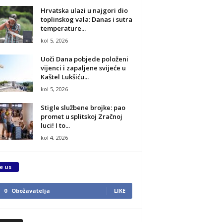
Hrvatska ulazi u najgori dio
toplinskog vala: Danas i sutra
temperature...
kol 5, 2026
Uoči Dana pobjede položeni
vijenci i zapaljene svijeće u
Kaštel Lukšiću...
kol 5, 2026
Stigle službene brojke: pao
promet u splitskoj Zračnoj
luci! I to...
kol 4, 2026
e us
0
Obožavatelja
LIKE