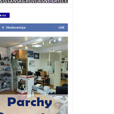
e us
0
Obožavatelja
LIKE