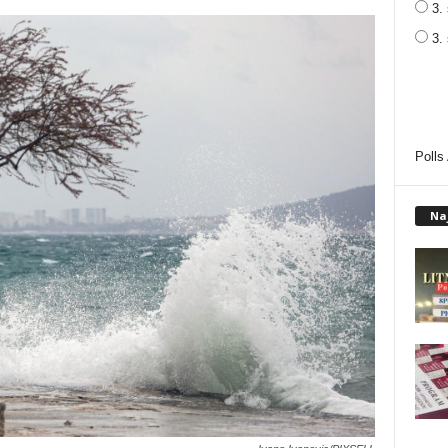
3. 
3.
Polls
Na