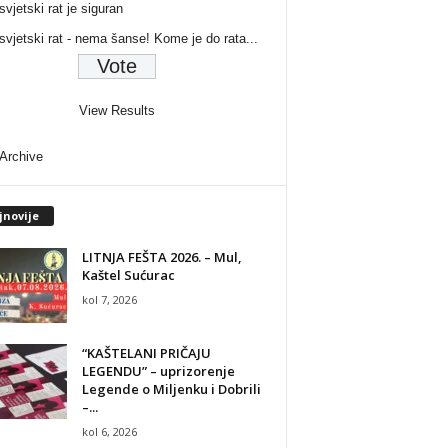
svjetski rat je siguran
 svjetski rat - nema šanse! Kome je do rata...
View Results
 Archive
jnovije
LITNJA FEŠTA 2026. – Mul,
Kaštel Sućurac
kol 7, 2026
“KAŠTELANI PRIČAJU
LEGENDU” – uprizorenje
Legende o Miljenku i Dobrili
–...
kol 6, 2026