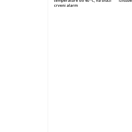
temperature do 40 °C, na snazi
izložbe
crveni alarm