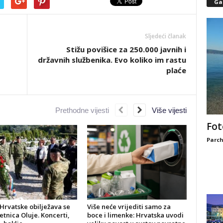
Gal
Sljedeći članak
Stižu povišice za 250.000 javnih i
državnih službenika. Evo koliko im rastu
plaće
Prethodne vijesti
Više vijesti
Fot
Parch
Hrvatske obilježava se
Više neće vrijediti samo za
jetnica Oluje. Koncerti,
boce i limenke: Hrvatska uvodi