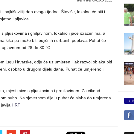
Ivana Ivanovic/PIXSELL
 i najkišovitiji dan ovoga tjedna. Štoviše, lokalno će biti i
atno i pijavica.
 s pljuskovima i gmljavinom, lokalno i jače izraženima, a
na kiša pa može biti bujičnih i urbanih poplava. Puhat će
a uglavnom od 28 do 30 °C.
m jugu Hrvatske, gdje će uz umjeren i jak razvoj oblaka biti
ženi, osobito u drugom dijelu dana. Puhat će umjereno i
no, mjestimice s pljuskovima i grmljavinom. Za vikend
nom suho. Na sjevernom dijelu puhat će slaba do umjerena
Lik
 javlja
HRT