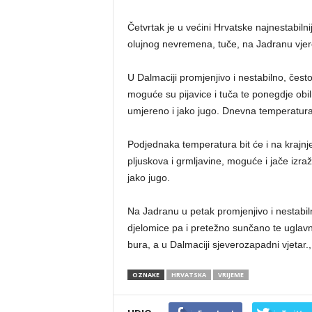
Četvrtak je u većini Hrvatske najnestabilniji
olujnog nevremena, tuče, na Jadranu vjeroj
U Dalmaciji promjenjivo i nestabilno, često
moguće su pijavice i tuča te ponegdje obil
umjereno i jako jugo. Dnevna temperatur
Podjednaka temperatura bit će i na krajnje
pljuskova i grmljavine, moguće i jače izra
jako jugo.
Na Jadranu u petak promjenjivo i nestabil
djelomice pa i pretežno sunčano te uglav
bura, a u Dalmaciji sjeverozapadni vjetar.,
OZNAKE
HRVATSKA
VRIJEME