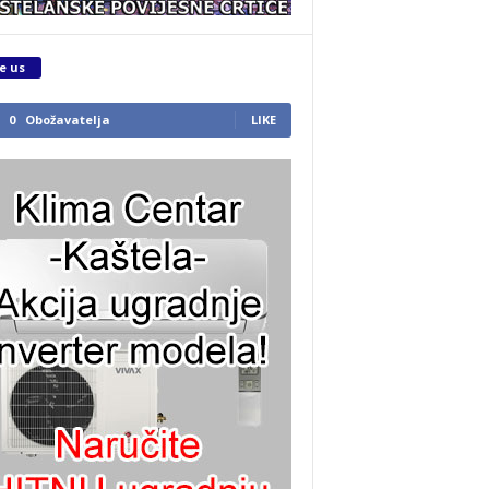
e us
0
Obožavatelja
LIKE