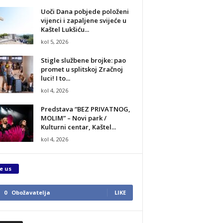
Uoči Dana pobjede položeni
vijenci i zapaljene svijeće u
Kaštel Lukšiću...
kol 5, 2026
Stigle službene brojke: pao
promet u splitskoj Zračnoj
luci! I to...
kol 4, 2026
Predstava “BEZ PRIVATNOG,
MOLIM” – Novi park /
Kulturni centar, Kaštel...
kol 4, 2026
e us
0
Obožavatelja
LIKE