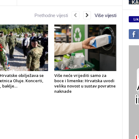
Prethodne vijesti
Više vijesti
Lik
Hrvatske obilježava se
Više neće vrijediti samo za
jetnica Oluje. Koncerti,
boce i limenke: Hrvatska uvodi
, baklje…
veliku novost u sustav povratne
naknade