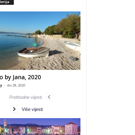
erija
o by Jana, 2020
y
-
stu 28, 2020
Prethodne vijesti
Više vijesti