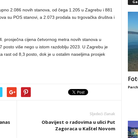
Gal
upno 2.086 novih stanova, od čega 1.205 u Zagrebu i 881
ova su POS stanovi, a 2.073 prodala su trgovačka društva i
. prosječna cijena četvornog metra novih stanova u
4,7 posto više nego u istom razdoblju 2023. U Zagrebu je
ja rast od 8,3 posto, dok je u ostalim naseljima prosjek
Fot
Parch
Sljedeći članak
danas
Obavijest o radovima u ulici Put
Zagoraca u Kaštel Novom