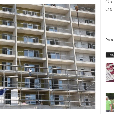
3. 
3.
Polls
Na