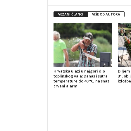
VEZANI ČLANCI
VIŠE OD AUTORA
Hrvatska ulazi u najgori dio
Diljem 
toplinskog vala: Danas i sutra
31. obl
temperature do 40 °C, na snazi
izložbe
crveni alarm