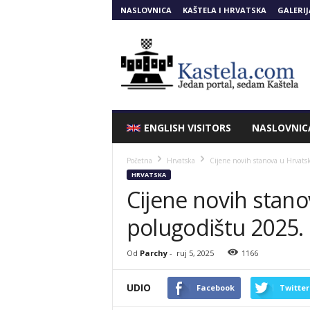
NASLOVNICA
KAŠTELA I HRVATSKA
GALERIJ
Kastela.COM
ENGLISH VISITORS
NASLOVNIC
Početna
Hrvatska
Cijene novih stanova u Hrvatsk
HRVATSKA
Cijene novih stan
polugodištu 2025.
Od
Parchy
-
ruj 5, 2025
1166
UDIO
Facebook
Twitter