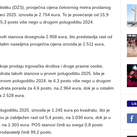
stiku (DZS), prosječna cijena četvornog metra prodanog
eci 2025. iznosila je 2.754 eura. To je povećanje od 15,9
e 5,3 posto više nego u drugom polugodištu 2024.
vih stanova dosegnula 2.958 eura, što predstavlja rast od
alim naseljima prosječna cijena iznosila je 2.511 eura,
 koje prodaju trgovačka društva i druge pravne osobe,
rata takvih stanova u prvom polugodištu 2025. bila je
 prvom polugodištu 2024. te 4,3 posto više nego u drugom
drata porasla za 4,6 posto, na 2.964 eura, dok je u ostalim
a 2.528 eura.
Lik
godištu 2025. iznosila je 1.245 eura po kvadratu, što je
u je zabilježen rast od 5,4 posto, na 1.030 eura, dok je u
, na 1.303 eura. POS stanovi činili su svega 0,8 posto
davatelji činili 99,2 posto.