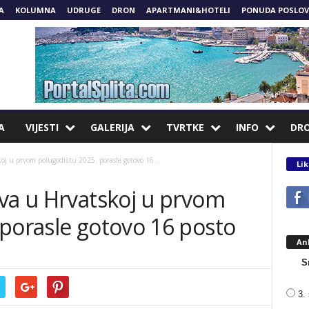
A
KOLUMNA
UDRUGE
DRON
APARTMANI&HOTELI
PONUDA POSLOV
A
VIJESTI
GALERIJA
TVRTKE
INFO
DR
oj u prvom polugodištu 2025. porasle gotovo 16...
Lik
ova u Hrvatskoj u prvom
 porasle gotovo 16 posto
An
S
3. 