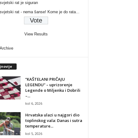
svjetski rat je siguran
 svjetski rat - nema šanse! Kome je do rata...
View Results
 Archive
jnovije
“KAŠTELANI PRIČAJU
LEGENDU” – uprizorenje
Legende o Miljenku i Dobrili
–...
kol 6, 2026
Hrvatska ulazi u najgori dio
toplinskog vala: Danas i sutra
temperature...
kol 5, 2026