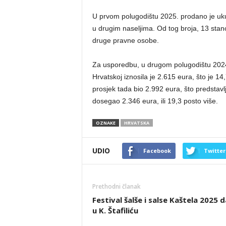
U prvom polugodištu 2025. prodano je uk
u drugim naseljima. Od tog broja, 13 stan
druge pravne osobe.
Za usporedbu, u drugom polugodištu 2024
Hrvatskoj iznosila je 2.615 eura, što je 1
prosjek tada bio 2.992 eura, što predstavl
dosegao 2.346 eura, ili 19,3 posto više.
OZNAKE
HRVATSKA
UDIO
Facebook
Twitter
Prethodni članak
Festival šalše i salse Kaštela 2025 
u K. Štafiliću