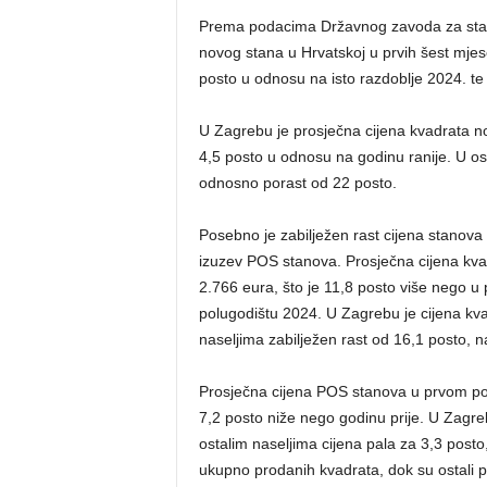
Prema podacima Državnog zavoda za stati
novog stana u Hrvatskoj u prvih šest mjes
posto u odnosu na isto razdoblje 2024. t
U Zagrebu je prosječna cijena kvadrata no
4,5 posto u odnosu na godinu ranije. U ost
odnosno porast od 22 posto.
Posebno je zabilježen rast cijena stanova
izuzev POS stanova. Prosječna cijena kvad
2.766 eura, što je 11,8 posto više nego u
polugodištu 2024. U Zagrebu je cijena kva
naseljima zabilježen rast od 16,1 posto, n
Prosječna cijena POS stanova u prvom polu
7,2 posto niže nego godinu prije. U Zagreb
ostalim naseljima cijena pala za 3,3 posto
ukupno prodanih kvadrata, dok su ostali pro