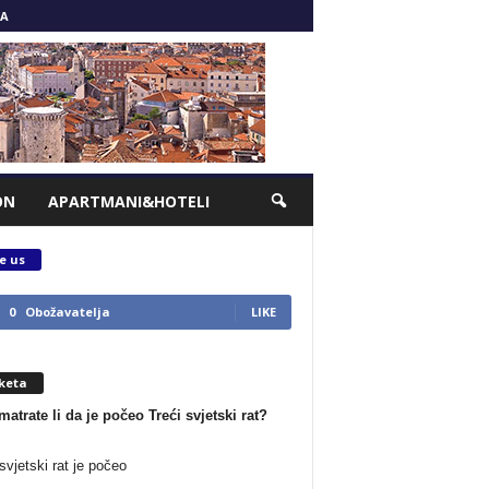
A
ON
APARTMANI&HOTELI
e us
0
Obožavatelja
LIKE
keta
matrate li da je počeo Treći svjetski rat?
svjetski rat je počeo