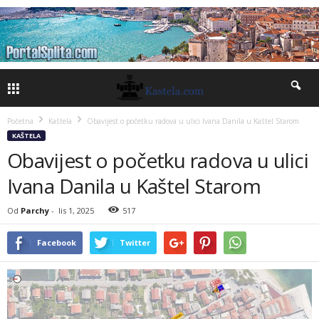
Početna
Kaštela
Obavijest o početku radova u ulici Ivana Danila u Kaštel Starom
KAŠTELA
Obavijest o početku radova u ulici
Ivana Danila u Kaštel Starom
Od
Parchy
-
lis 1, 2025
517
Facebook
Twitter