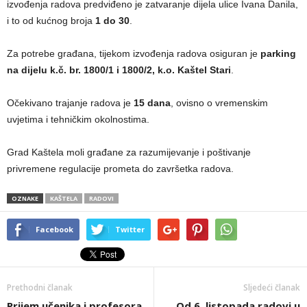
izvođenja radova predviđeno je zatvaranje dijela ulice Ivana Danila,
i to od kućnog broja
1 do 30
.
Za potrebe građana, tijekom izvođenja radova osiguran je
parking
na dijelu k.č. br. 1800/1 i 1800/2, k.o. Kaštel Stari
.
Očekivano trajanje radova je
15 dana
, ovisno o vremenskim
uvjetima i tehničkim okolnostima.
Grad Kaštela moli građane za razumijevanje i poštivanje
privremene regulacije prometa do završetka radova.
OZNAKE
KAŠTELA
RADOVI
Facebook
Twitter
Prethodni članak
Sljedeći članak
Prijem učenika i profesora
Od 6. listopada radovi u