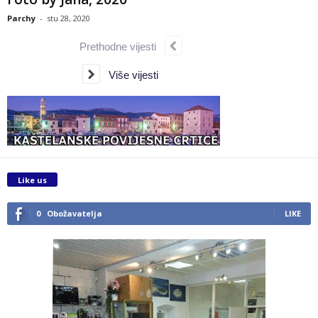
Parchy
-
stu 28, 2020
Prethodne vijesti
Više vijesti
Like us
0
Obožavatelja
LIKE