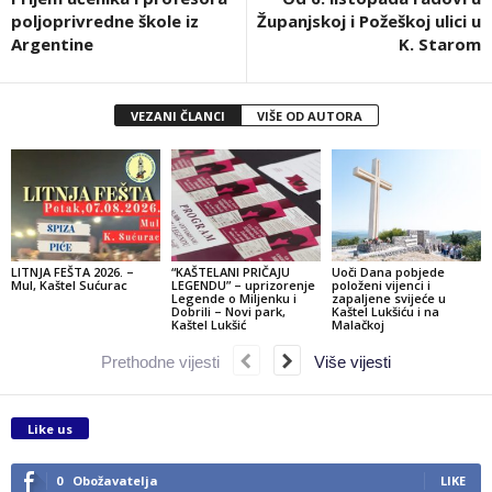
poljoprivredne škole iz
Županjskoj i Požeškoj ulici u
Argentine
K. Starom
VEZANI ČLANCI
VIŠE OD AUTORA
LITNJA FEŠTA 2026. –
“KAŠTELANI PRIČAJU
Uoči Dana pobjede
Mul, Kaštel Sućurac
LEGENDU” – uprizorenje
položeni vijenci i
Legende o Miljenku i
zapaljene svijeće u
Dobrili – Novi park,
Kaštel Lukšiću i na
Kaštel Lukšić
Malačkoj
Prethodne vijesti
Više vijesti
Like us
0
Obožavatelja
LIKE