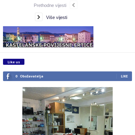
Prethodne vijesti
Više vijesti
Like us
0
Obožavatelja
LIKE