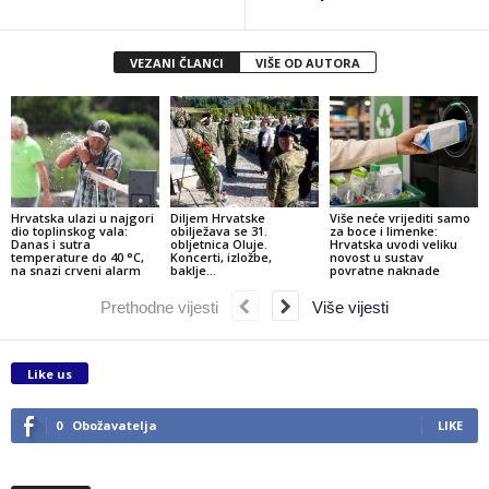
VEZANI ČLANCI
VIŠE OD AUTORA
Hrvatska ulazi u najgori
Diljem Hrvatske
Više neće vrijediti samo
dio toplinskog vala:
obilježava se 31.
za boce i limenke:
Danas i sutra
obljetnica Oluje.
Hrvatska uvodi veliku
temperature do 40 °C,
Koncerti, izložbe,
novost u sustav
na snazi crveni alarm
baklje…
povratne naknade
Prethodne vijesti
Više vijesti
Like us
0
Obožavatelja
LIKE