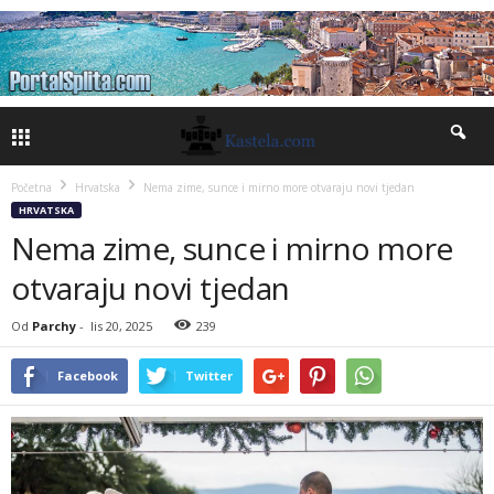
Početna
Hrvatska
Nema zime, sunce i mirno more otvaraju novi tjedan
HRVATSKA
Nema zime, sunce i mirno more
otvaraju novi tjedan
Od
Parchy
-
lis 20, 2025
239
Facebook
Twitter