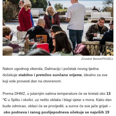
Zvonimir Barisin/PIXSELL
Nakon ugodnog vikenda, Dalmaciju i početak novog tjedna
dočekuje
stabilno i pretežno sunčano vrijeme
, idealno za sve
koji vole provesti dan na otvorenom.
Prema DHMZ, u jutarnjim satima temperature će se kretati oko
13
°C
u Splitu i okolici, uz nešto oblaka i blagi vjetar s mora. Kako dan
bude odmicao, oblaci će se prorijediti, a sunce će sve jače grijati –
oko podneva i ranog poslijepodneva očekuje se najviših 19