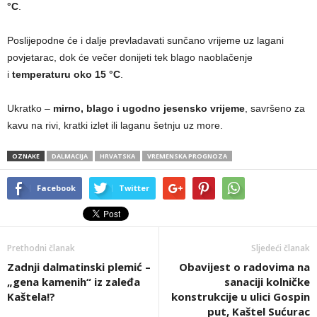
°C
.
Poslijepodne će i dalje prevladavati sunčano vrijeme uz lagani
povjetarac, dok će večer donijeti tek blago naoblačenje
i
temperaturu oko 15 °C
.
Ukratko –
mirno, blago i ugodno jesensko vrijeme
, savršeno za
kavu na rivi, kratki izlet ili laganu šetnju uz more.
OZNAKE
DALMACIJA
HRVATSKA
VREMENSKA PROGNOZA
Facebook
Twitter
Prethodni članak
Sljedeći članak
Zadnji dalmatinski plemić –
Obavijest o radovima na
„gena kamenih“ iz zaleđa
sanaciji kolničke
Kaštela!?
konstrukcije u ulici Gospin
put, Kaštel Sućurac