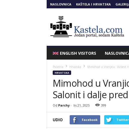
NASLOVNICA
KAŠTELA I HRVATSKA
GALERIJ
Kastela.COM
ENGLISH VISITORS
NASLOVNIC
Početna
Hrvatska
Mimohod u Vranjicu: ‘Azbest nije
HRVATSKA
Mimohod u Vranjicu
Salonit i dalje pre
Od
Parchy
-
lis 21, 2025
399
UDIO
Facebook
Twitter