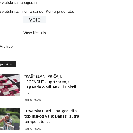
svjetski rat je siguran
 svjetski rat - nema šanse! Kome je do rata...
View Results
 Archive
jnovije
“KAŠTELANI PRIČAJU
LEGENDU” – uprizorenje
Legende o Miljenku i Dobrili
–...
kol 6, 2026
Hrvatska ulazi u najgori dio
toplinskog vala: Danas i sutra
temperature...
kol 5, 2026