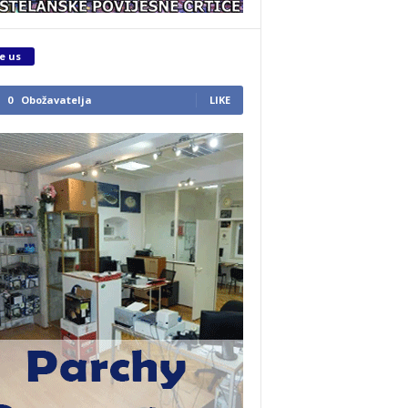
e us
0
Obožavatelja
LIKE