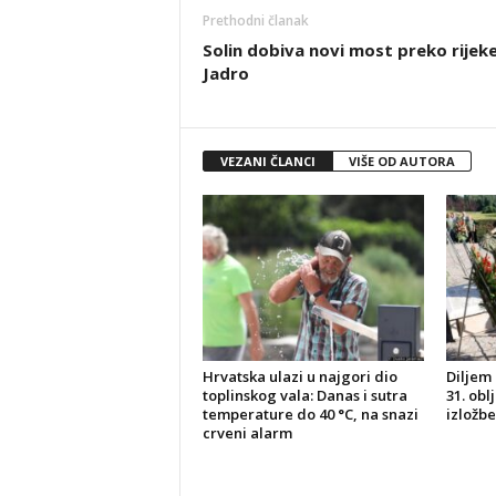
Prethodni članak
Solin dobiva novi most preko rijek
Jadro
VEZANI ČLANCI
VIŠE OD AUTORA
Hrvatska ulazi u najgori dio
Diljem 
toplinskog vala: Danas i sutra
31. obl
temperature do 40 °C, na snazi
izložbe
crveni alarm