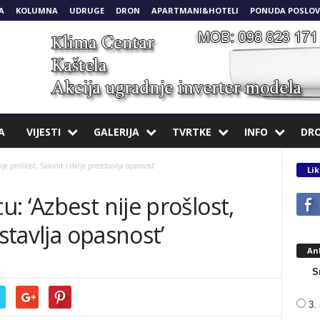
A
KOLUMNA
UDRUGE
DRON
APARTMANI&HOTELI
PONUDA POSLOV
A
VIJESTI
GALERIJA
TVRTKE
INFO
DR
 prošlost, Salonit i dalje predstavlja opasnost’
Lik
: ‘Azbest nije prošlost,
dstavlja opasnost’
An
S
3. 