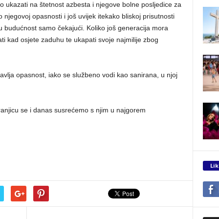
 ukazati na štetnost azbesta i njegove bolne posljedice za
o njegovoj opasnosti i još uvijek itekako bliskoj prisutnosti
 budućnost samo čekajući. Koliko još generacija mora
vati kad osjete zaduhu te ukapati svoje najmilije zbog
tavlja opasnost, iako se službeno vodi kao sanirana, u njoj
Vranjicu se i danas susrećemo s njim u najgorem
Lik