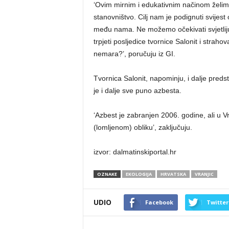
‘Ovim mirnim i edukativnim načinom želimo
stanovništvo. Cilj nam je podignuti svijest 
među nama. Ne možemo očekivati svjetliju
trpjeti posljedice tvornice Salonit i straho
nemara?’, poručuju iz GI.
Tvornica Salonit, napominju, i dalje preds
je i dalje sve puno azbesta.
‘Azbest je zabranjen 2006. godine, ali u 
(lomljenom) obliku’, zaključuju.
izvor: dalmatinskiportal.hr
OZNAKE
EKOLOGIJA
HRVATSKA
VRANJIC
UDIO
Facebook
Twitter