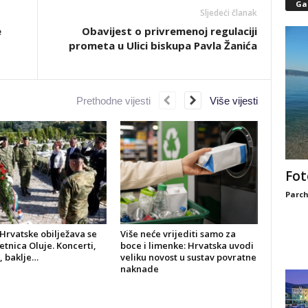
Gal
Sljedeći članak
e
Obavijest o privremenoj regulaciji
prometa u Ulici biskupa Pavla Žanića
Prethodne vijesti
Više vijesti
Fot
Parch
Hrvatske obilježava se
Više neće vrijediti samo za
jetnica Oluje. Koncerti,
boce i limenke: Hrvatska uvodi
, baklje…
veliku novost u sustav povratne
naknade