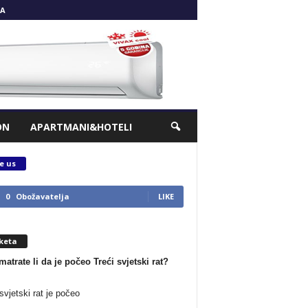
A
ON
APARTMANI&HOTELI
e us
0
Obožavatelja
LIKE
keta
matrate li da je počeo Treći svjetski rat?
svjetski rat je počeo