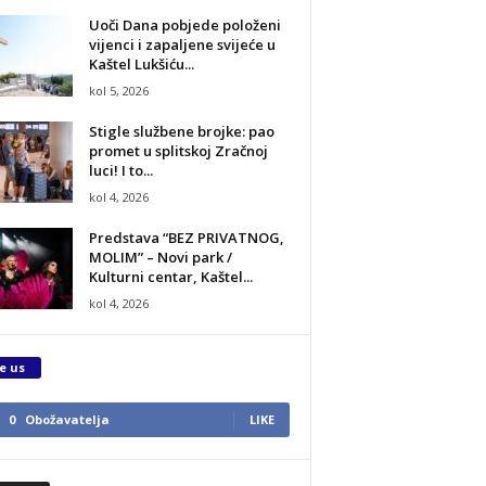
Uoči Dana pobjede položeni
vijenci i zapaljene svijeće u
Kaštel Lukšiću...
kol 5, 2026
Stigle službene brojke: pao
promet u splitskoj Zračnoj
luci! I to...
kol 4, 2026
Predstava “BEZ PRIVATNOG,
MOLIM” – Novi park /
Kulturni centar, Kaštel...
kol 4, 2026
e us
0
Obožavatelja
LIKE