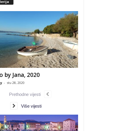
erija
o by Jana, 2020
y
-
stu 28, 2020
Prethodne vijesti
Više vijesti