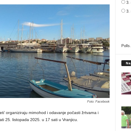
3. 
3.
Polls
Na
Foto: Facebook
jeti’ organiziraju mimohod i odavanje počasti žrtvama i
ti 25. listopada 2025. u 17 sati u Vranjicu.