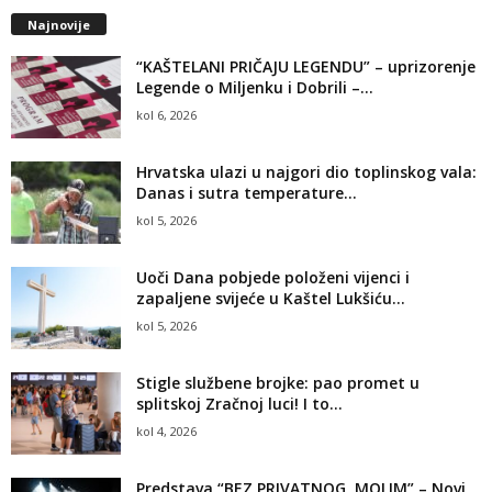
Najnovije
“KAŠTELANI PRIČAJU LEGENDU” – uprizorenje
Legende o Miljenku i Dobrili –...
kol 6, 2026
Hrvatska ulazi u najgori dio toplinskog vala:
Danas i sutra temperature...
kol 5, 2026
Uoči Dana pobjede položeni vijenci i
zapaljene svijeće u Kaštel Lukšiću...
kol 5, 2026
Stigle službene brojke: pao promet u
splitskoj Zračnoj luci! I to...
kol 4, 2026
Predstava “BEZ PRIVATNOG, MOLIM” – Novi