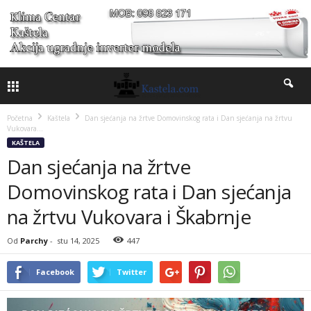
Početna
Kaštela
Dan sjećanja na žrtve Domovinskog rata i Dan sjećanja na žrtvu
Vukovara...
KAŠTELA
Dan sjećanja na žrtve
Domovinskog rata i Dan sjećanja
na žrtvu Vukovara i Škabrnje
Od
Parchy
-
stu 14, 2025
447
Facebook
Twitter