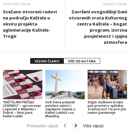
Prethodni članak
Sljedeći članak
Svečano otvoreni radovi
Završeni ovogodišnji Dani
na području Kaštela u
otvorenih vrata Kulturnog
okviru projekta
centra Kaštela – bogat
aglomeracije Kaštela-
program, izvrsna
Trogir
posjećenost i sjajna
atmosfera
VEZANI ČLANCI
VIŠE OD AUTORA
“KAŠTELANI PRIČAJU
Uoči Dana pobjede
Stigle službene brojke:
LEGENDU” – uprizorenje
položeni vijenci i
pao promet u splitskoj
Legende o Miljenku i
zapaljene svijeće u
Zračnoj luci! I to prvi put
Dobrili – Novi park,
Kaštel Lukšiću i na
nakon pandemije
Kaštel Lukšić
Malačkoj
Prethodne vijesti
Više vijesti