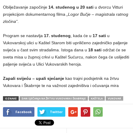
Obilježavanje započinje
14. studenog u 20 sati
u dvorcu Vitturi
projekcijom dokumentarnog filma
„Logor Bučje – magistrala ratnog
zločina“
.
Program se nastavlja
17. studenog
, kada će u
17 sati
u
Vukovarskoj ulici u Kaštel Starom biti upriličeno zajedničko paljenje
svijeća u čast svim stradalima. Istoga dana u
18 sati
održat će se
sveta misa u župnoj crkvi u Kaštel Sućurcu, nakon čega će uslijediti
paljenje svijeća u Ulici Vukovarskih heroja.
Zapali svijeću – upali sjećanje
kao trajni podsjetnik na žrtvu
Vukovara i Škabrnje te na važnost zajedništva i očuvanja mira
OZNAKE
DAN SJEĆANJA NA ŽRTVU VUKOVARA I ŠKABRNJE
KAŠTELA
VUKOVAR
Facebook
Twitter