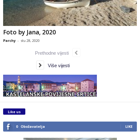
Foto by Jana, 2020
Parchy
-
stu 28, 2020
Prethodne vijesti
Više vijesti
Like us
0
Obožavatelja
LIKE