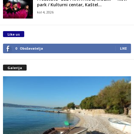
park / Kulturni centar, Kaštel...
kol 4, 2026
Like us
0
Obožavatelja
LIKE
Galerija