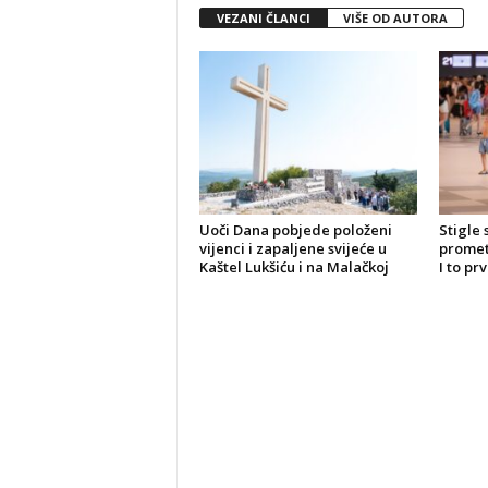
VEZANI ČLANCI
VIŠE OD AUTORA
Uoči Dana pobjede položeni
Stigle 
vijenci i zapaljene svijeće u
promet 
Kaštel Lukšiću i na Malačkoj
I to pr