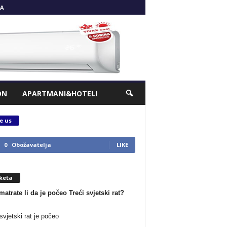
A
ON
APARTMANI&HOTELI
e us
0
Obožavatelja
LIKE
keta
matrate li da je počeo Treći svjetski rat?
svjetski rat je počeo