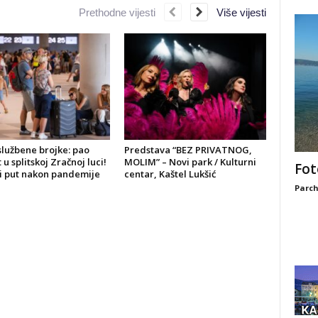
Prethodne vijesti
Više vijesti
službene brojke: pao
Predstava “BEZ PRIVATNOG,
u splitskoj Zračnoj luci!
MOLIM” – Novi park / Kulturni
Fot
vi put nakon pandemije
centar, Kaštel Lukšić
Parch