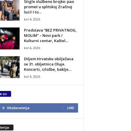
Stigle službene brojke: pao
promet u splitskoj Zračnoj
luci! I to...
kol 4, 2026
Predstava “BEZ PRIVATNOG,
MOLIM” – Novi park /
Kulturni centar, Kaštel...
kol 4, 2026
Diljem Hrvatske obilježava
se 31. obljetnica Oluje.
Koncerti, izložbe, baklje…
kol 4, 2026
e us
0
Obožavatelja
LIKE
erija