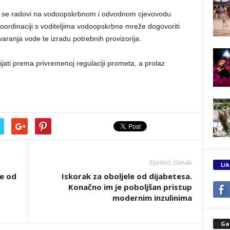
 će se radovi na vodoopskrbnom i odvodnom cjevovodu
 koordinaciji s voditeljima vodoopskrbne mreže dogovoriti
aranja vode te izradu potrebnih provizorija.
jati prema privremenoj regulaciji prometa, a prolaz
Sljedeći članak
Lik
će od
Iskorak za oboljele od dijabetesa.
Konačno im je poboljšan pristup
modernim inzulinima
Gal