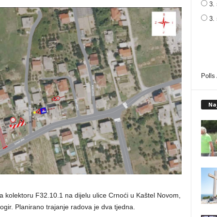
3. 
3.
Polls
Na
a kolektoru F32.10.1 na dijelu ulice Crnoći u Kaštel Novom,
gir. Planirano trajanje radova je dva tjedna.