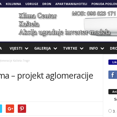
A
KOLUMNA
UDRUGE
DRON
APARTMANI&HOTELI
PONUDA POSLOV
A
VIJESTI
GALERIJA
TVRTKE
INFO
DR
lomeracije Kaštela–Trogir
Lik
ma – projekt aglomeracije
An
S
3. 