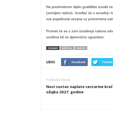
Na predmetnom dijelu gradilišta izvodit
(zemljani radovi). Izvođač će u suradnji i
sve pojedinosti vezane uz privremena zatv
Promet će se u zoni izvođenja radova odvi
vozilima bit će djelomično ograničen.
OZNAKE
KAŠTELA
RADOVI
UDIO
Facebook
Twitter
Prethodni članak
Novi sustav naplate cestarine kre
ožujka 2027. godine