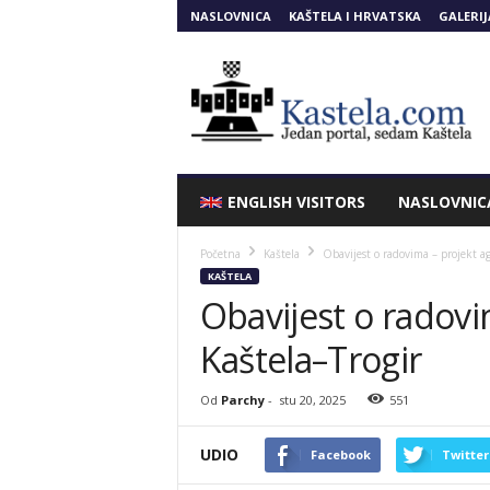
NASLOVNICA
KAŠTELA I HRVATSKA
GALERIJ
Kastela.COM
ENGLISH VISITORS
NASLOVNIC
Početna
Kaštela
Obavijest o radovima – projekt ag
KAŠTELA
Obavijest o radovi
Kaštela–Trogir
Od
Parchy
-
stu 20, 2025
551
UDIO
Facebook
Twitter