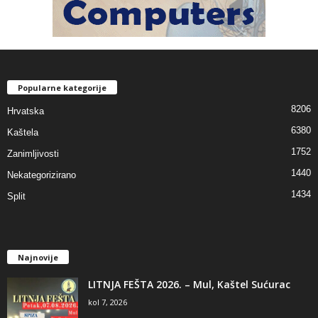
Popularne kategorije
8206
Hrvatska
6380
Kaštela
1752
Zanimljivosti
1440
Nekategorizirano
1434
Split
Najnovije
LITNJA FEŠTA 2026. – Mul, Kaštel Sućurac
kol 7, 2026