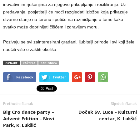
inovativnim rješenjima za njegovo prikupljanje i recikliranje. Uz
predavanje, posjetitelji će moći razgledati izložbu koja prikazuje
stvarno stanje na terenu i potiče na razmišljanje o tome kako
svatko može doprinijeti čišćem i zdravijem moru.
Pozivaju se svi zainteresirani građani, ljubitelji prirode i svi koji žele
naučiti više o zaštiti okoliša.
OZNAKE
KAŠTELA
RADIONICA
Facebook
Twitter
Prethodni članak
Sljedeći članak
Big Cro dance party –
Doček Sv. Luce – Kulturni
Advent Edition – Novi
centar, K. Lukšić
Park, K. Lukšić