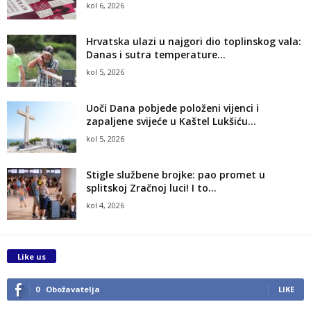
kol 6, 2026
Hrvatska ulazi u najgori dio toplinskog vala:
Danas i sutra temperature...
kol 5, 2026
Uoči Dana pobjede položeni vijenci i
zapaljene svijeće u Kaštel Lukšiću...
kol 5, 2026
Stigle službene brojke: pao promet u
splitskoj Zračnoj luci! I to...
kol 4, 2026
Like us
0
Obožavatelja
LIKE