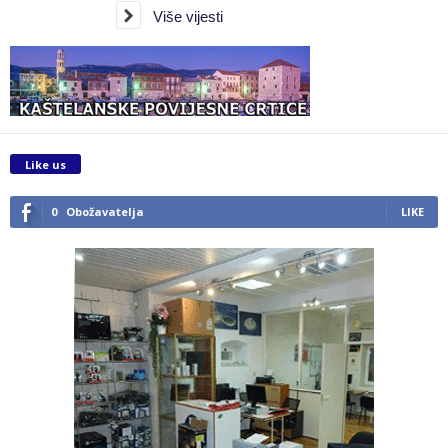
Više vijesti
Like us
0
Obožavatelja
LIKE