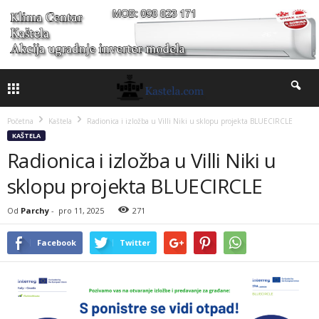
Početna
Kaštela
Radionica i izložba u Villi Niki u sklopu projekta BLUECIRCLE
KAŠTELA
Radionica i izložba u Villi Niki u
sklopu projekta BLUECIRCLE
Od
Parchy
-
pro 11, 2025
271
Facebook
Twitter