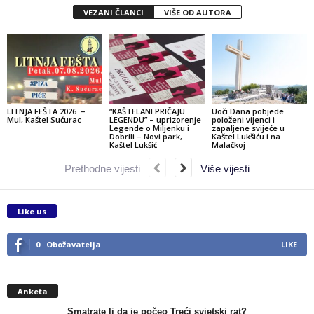
VEZANI ČLANCI
VIŠE OD AUTORA
LITNJA FEŠTA 2026. –
“KAŠTELANI PRIČAJU
Uoči Dana pobjede
Mul, Kaštel Sućurac
LEGENDU” – uprizorenje
položeni vijenci i
Legende o Miljenku i
zapaljene svijeće u
Dobrili – Novi park,
Kaštel Lukšiću i na
Kaštel Lukšić
Malačkoj
Prethodne vijesti
Više vijesti
Like us
0
Obožavatelja
LIKE
Anketa
Smatrate li da je počeo Treći svjetski rat?