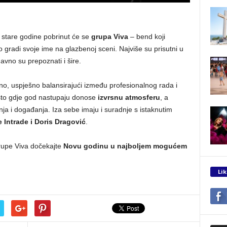
 stare godine pobrinut će se
grupa Viva
– bend koji
o gradi svoje ime na glazbenoj sceni. Najviše su prisutni u
odavno su prepoznati i šire.
no, uspješno balansirajući između profesionalnog rada i
 što gdje god nastupaju donose
izvrsnu atmosferu
, a
nja i događanja. Iza sebe imaju i suradnje s istaknutim
e Intrade i Doris Dragović
.
grupe Viva dočekajte
Novu godinu u najboljem mogućem
Lik