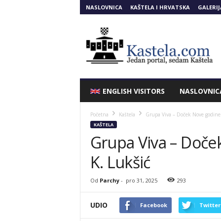
NASLOVNICA
KAŠTELA I HRVATSKA
GALERIJ
Kastela.COM
ENGLISH VISITORS
NASLOVNIC
Početna
Kaštela
Grupa Viva – Doček Nove godine 
KAŠTELA
Grupa Viva – Doček
K. Lukšić
Od
Parchy
-
pro 31, 2025
293
UDIO
Facebook
Twitter