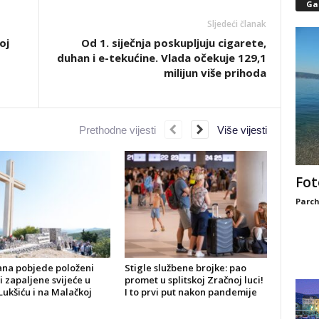
Gal
Sljedeći članak
oj
Od 1. siječnja poskupljuju cigarete,
duhan i e-tekućine. Vlada očekuje 129,1
milijun više prihoda
Prethodne vijesti
Više vijesti
Fot
Parch
ana pobjede položeni
Stigle službene brojke: pao
 i zapaljene svijeće u
promet u splitskoj Zračnoj luci!
Lukšiću i na Malačkoj
I to prvi put nakon pandemije