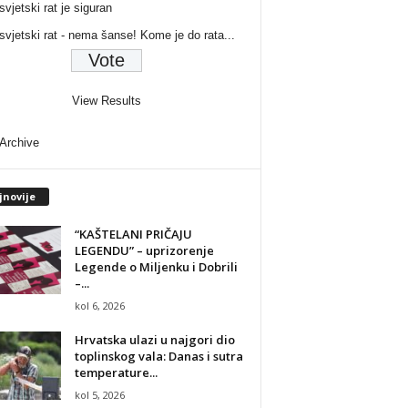
svjetski rat je siguran
 svjetski rat - nema šanse! Kome je do rata...
View Results
 Archive
jnovije
“KAŠTELANI PRIČAJU
LEGENDU” – uprizorenje
Legende o Miljenku i Dobrili
–...
kol 6, 2026
Hrvatska ulazi u najgori dio
toplinskog vala: Danas i sutra
temperature...
kol 5, 2026