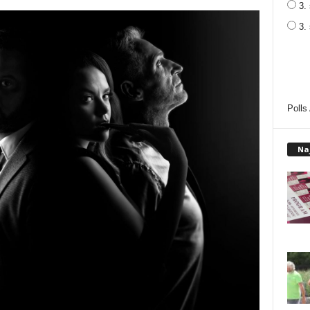
3. 
3.
Polls
Na