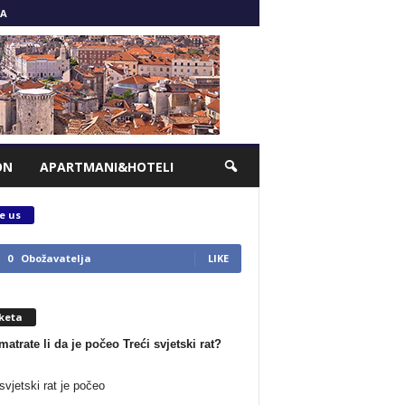
A
ON
APARTMANI&HOTELI
e us
0
Obožavatelja
LIKE
keta
matrate li da je počeo Treći svjetski rat?
svjetski rat je počeo