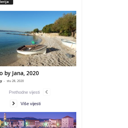
erija
o by Jana, 2020
y
-
stu 28, 2020
Prethodne vijesti
Više vijesti