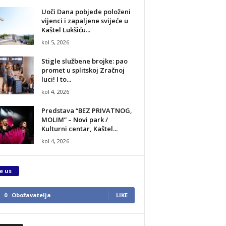
Uoči Dana pobjede položeni
vijenci i zapaljene svijeće u
Kaštel Lukšiću...
kol 5, 2026
Stigle službene brojke: pao
promet u splitskoj Zračnoj
luci! I to...
kol 4, 2026
Predstava “BEZ PRIVATNOG,
MOLIM” – Novi park /
Kulturni centar, Kaštel...
kol 4, 2026
e us
0
Obožavatelja
LIKE