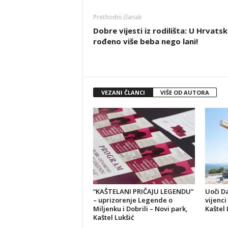
Prethodni članak
Dobre vijesti iz rodilišta: U Hrvatsk
rođeno više beba nego lani!
VEZANI ČLANCI
VIŠE OD AUTORA
“KAŠTELANI PRIČAJU LEGENDU”
Uoči D
– uprizorenje Legende o
vijenci
Miljenku i Dobrili – Novi park,
Kaštel 
Kaštel Lukšić