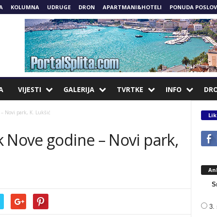
A
KOLUMNA
UDRUGE
DRON
APARTMANI&HOTELI
PONUDA POSLOV
A
VIJESTI
GALERIJA
TVRTKE
INFO
DR
– Novi park, K. Lukšić
Lik
 Nove godine – Novi park,
An
S
3. 