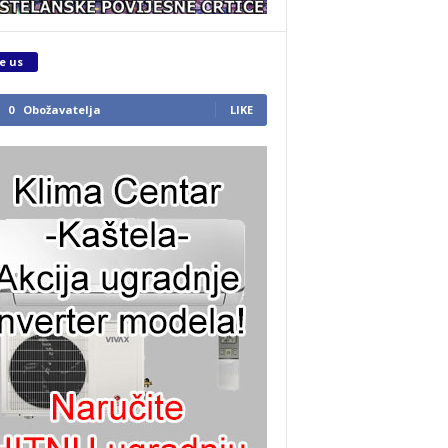
e us
0
Obožavatelja
LIKE