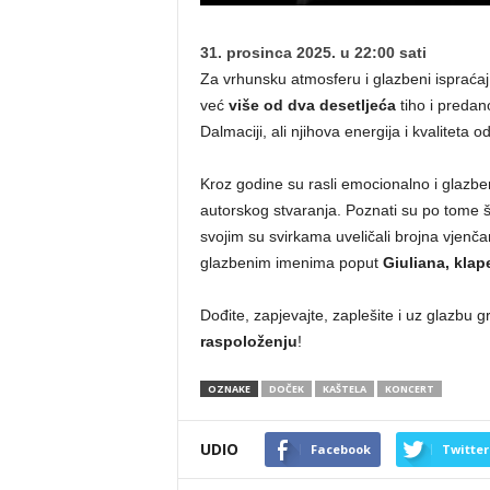
31. prosinca 2025. u 22:00 sati
Za vrhunsku atmosferu i glazbeni ispraćaj
već
više od dva desetljeća
tiho i predan
Dalmaciji, ali njihova energija i kvaliteta 
Kroz godine su rasli emocionalno i glazbe
autorskog stvaranja. Poznati su po tome
svojim su svirkama uveličali brojna vjenča
glazbenim imenima poput
Giuliana, klap
Dođite, zapjevajte, zaplešite i uz glazbu 
raspoloženju
!
OZNAKE
DOČEK
KAŠTELA
KONCERT
UDIO
Facebook
Twitter