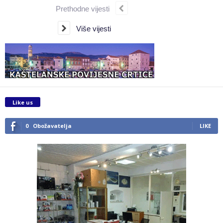
Prethodne vijesti
Više vijesti
Like us
0
Obožavatelja
LIKE