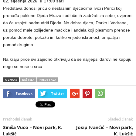
02. siječnja 2026. u 17:00 sati
Predstava donosi priču o nestašnim dječacima Ivici i Perici koji
pronađu poklone Djeda Mraza i odluče ih zadržati za sebe, uvjereni
da će uspjeti nadmudriti Djeda. No dobra djeca, Darko i Vedrana,
uz pomoć male ozlijeđene mačkice i anđela koji pjesmom prenose
poruku dobrote, pokažu im koliko vrijede iskrenost, empatija i
pomoć drugima.
Na kraju priče svi zajedno otkrivaju da se najljepši darovi ne kupuju,
nego se nose u srcu.
OZNAKE
KAŠTELA
PREDSTAVA
Facebook
Twitter
Prethodni članak
Sljedeći članak
Siniša Vuco – Novi park, K.
Josip Ivančić – Novi park,
Lukšić
K. Lukšić