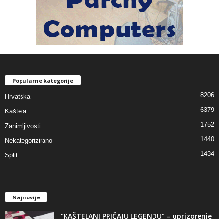
Popularne kategorije
8206
Hrvatska
6379
Kaštela
1752
Zanimljivosti
1440
Nekategorizirano
1434
Split
Najnovije
“KAŠTELANI PRIČAJU LEGENDU” – uprizorenje