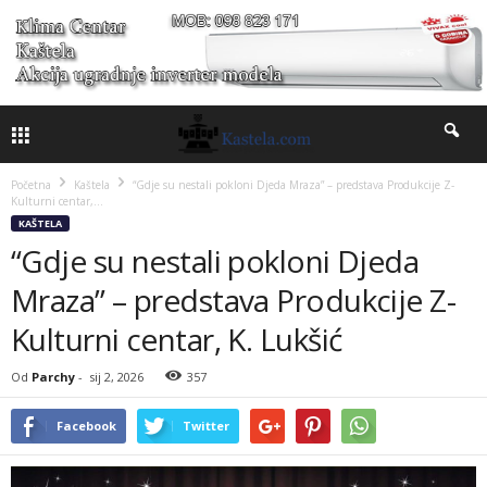
Početna
Kaštela
“Gdje su nestali pokloni Djeda Mraza” – predstava Produkcije Z-
Kulturni centar,...
KAŠTELA
“Gdje su nestali pokloni Djeda
Mraza” – predstava Produkcije Z-
Kulturni centar, K. Lukšić
Od
Parchy
-
sij 2, 2026
357
Facebook
Twitter