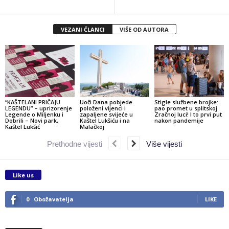
VEZANI ČLANCI
VIŠE OD AUTORA
“KAŠTELANI PRIČAJU
Uoči Dana pobjede
Stigle službene brojke:
LEGENDU” – uprizorenje
položeni vijenci i
pao promet u splitskoj
Legende o Miljenku i
zapaljene svijeće u
Zračnoj luci! I to prvi put
Dobrili – Novi park,
Kaštel Lukšiću i na
nakon pandemije
Kaštel Lukšić
Malačkoj
Prethodne vijesti
Više vijesti
Like us
0
Obožavatelja
LIKE