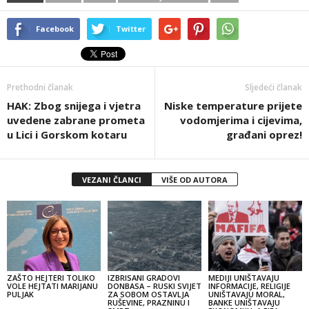
Facebook
Twitter
Prethodni članak
Sljedeći članak
HAK: Zbog snijega i vjetra
Niske temperature prijete
uvedene zabrane prometa
vodomjerima i cijevima,
u Lici i Gorskom kotaru
građani oprez!
VEZANI ČLANCI
VIŠE OD AUTORA
ZAŠTO HEJTERI TOLIKO
IZBRISANI GRADOVI
MEDIJI UNIŠTAVAJU
VOLE HEJTATI MARIJANU
DONBASA – RUSKI SVIJET
INFORMACIJE, RELIGIJE
PULJAK
ZA SOBOM OSTAVLJA
UNIŠTAVAJU MORAL,
RUŠEVINE, PRAZNINU I
BANKE UNIŠTAVAJU