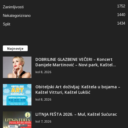
1752
Zanimljivosti
1440
Nekategorizirano
1434
Split
Najnovije
DOBRILINE GLAZBENE VEČERI – Koncert
Danijele Martinović – Novi park, Kaštel...
kol 8, 2026
Obiteljski Art doživljaj: Kaštela u bojama –
Kaštel Vitturi, Kaštel Lukšić
kol 8, 2026
LITNJA FEŠTA 2026. – Mul, Kaštel Sućurac
kol 7, 2026