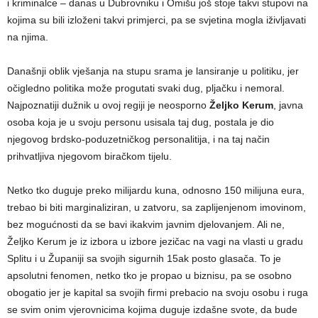
i kriminalce – danas u Dubrovniku i Omišu još stoje takvi stupovi na
kojima su bili izloženi takvi primjerci, pa se svjetina mogla iživljavati
na njima.
Današnji oblik vješanja na stupu srama je lansiranje u politiku, jer
očigledno politika može progutati svaki dug, pljačku i nemoral.
Najpoznatiji dužnik u ovoj regiji je neosporno
Željko Kerum
, javna
osoba koja je u svoju personu usisala taj dug, postala je dio
njegovog brdsko-poduzetničkog personalitija, i na taj način
prihvatljiva njegovom biračkom tijelu.
Netko tko duguje preko milijardu kuna, odnosno 150 milijuna eura,
trebao bi biti marginaliziran, u zatvoru, sa zaplijenjenom imovinom,
bez mogućnosti da se bavi ikakvim javnim djelovanjem. Ali ne,
Željko Kerum je iz izbora u izbore jezičac na vagi na vlasti u gradu
Splitu i u Županiji sa svojih sigurnih 15ak posto glasača. To je
apsolutni fenomen, netko tko je propao u biznisu, pa se osobno
obogatio jer je kapital sa svojih firmi prebacio na svoju osobu i ruga
se svim onim vjerovnicima kojima duguje izdašne svote, da bude