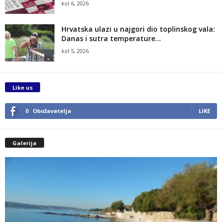
kol 6, 2026
Hrvatska ulazi u najgori dio toplinskog vala:
Danas i sutra temperature...
kol 5, 2026
Like us
0
Obožavatelja
LIKE
Galerija