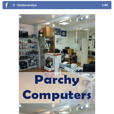
0
Obožavatelja
LIKE