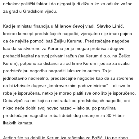
nekakav politički faktor i da njegovi ljudi dižu ruke za odluke važne
za grad u Gradskom vijeću.
Kad je ministar financija u
Milanovićevoj
vladi,
Slavko Linić
,
kreirao koncept predstečajnih nagodbi, vjerojatno nije imao pojma
da će najviše pomoći baš Željku Kerumu. Predstečajne nagodbe
kao da su stvorene za Keruma jer je mogao prebrisati dugove,
prebaciti kapital na svoj privatni račun (sa Kerum d.o.o. na Željko
Kerum), potpuno se distancirati od firme Kerum i još se za svaku
predstečajnu nagodbu nagraditi luksuznim autom. To je
jednostavno nadrealno, predstečajne nagodbe kao da su stvorene
da bi izbrisale dugove „kontroverznim poduzetnicima“ – ali sva ta
roba je isporučena, netko je morao platiti sve ono što je isporučeno.
Dobavljači su oni koji su nastradali od predstečajnih nagodbi, oni
nikad neće dobiti svoj novac nazad – iako su po pravilima
predstečajne nagodbe trebali dobiti dug umanjen za 30 % bez
ikakvih kamata.
Jedino što su dobili je Kerum iza rešetaka za Božić, i to ne zbog