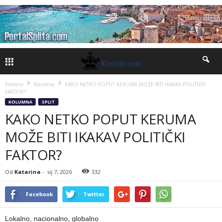
Početna
Kolumna
KAKO NETKO POPUT KERUMA MOŽE BITI IKAKAV POLITIČKI
FAKTOR?
KOLUMNA
SPLIT
KAKO NETKO POPUT KERUMA
MOŽE BITI IKAKAV POLITIČKI
FAKTOR?
Od
Katarina
-
sij 7, 2026
332
Facebook
Twitter
Lokalno, nacionalno, globalno