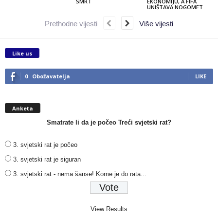
SMRT
EKONOMIJU, A FIFA
UNIŠTAVA NOGOMET
Prethodne vijesti
Više vijesti
Like us
0
Obožavatelja
LIKE
Anketa
Smatrate li da je počeo Treći svjetski rat?
3. svjetski rat je počeo
3. svjetski rat je siguran
3. svjetski rat - nema šanse! Kome je do rata...
View Results