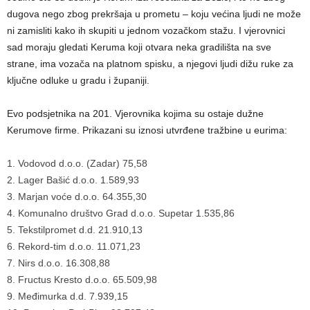
dugova nego zbog prekršaja u prometu – koju većina ljudi ne može
ni zamisliti kako ih skupiti u jednom vozačkom stažu. I vjerovnici
sad moraju gledati Keruma koji otvara neka gradilišta na sve
strane, ima vozača na platnom spisku, a njegovi ljudi dižu ruke za
ključne odluke u gradu i županiji.
Evo podsjetnika na 201. Vjerovnika kojima su ostaje dužne
Kerumove firme. Prikazani su iznosi utvrđene tražbine u eurima:
1. Vodovod d.o.o. (Zadar) 75,58
2. Lager Bašić d.o.o. 1.589,93
3. Marjan voće d.o.o. 64.355,30
4. Komunalno društvo Grad d.o.o. Supetar 1.535,86
5. Tekstilpromet d.d. 21.910,13
6. Rekord-tim d.o.o. 11.071,23
7. Nirs d.o.o. 16.308,88
8. Fructus Kresto d.o.o. 65.509,98
9. Međimurka d.d. 7.939,15