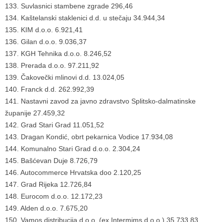
133. Suvlasnici stambene zgrade 296,46
134. Kaštelanski staklenici d.d. u stečaju 34.944,34
135. KIM d.o.o. 6.921,41
136. Gilan d.o.o. 9.036,37
137. KGH Tehnika d.o.o. 8.246,52
138. Prerada d.o.o. 97.211,92
139. Čakovečki mlinovi d.d. 13.024,05
140. Franck d.d. 262.992,39
141. Nastavni zavod za javno zdravstvo Splitsko-dalmatinske
županije 27.459,32
142. Grad Stari Grad 11.051,52
143. Dragan Kondić, obrt pekarnica Vodice 17.934,08
144. Komunalno Stari Grad d.o.o. 2.304,24
145. Bašćevan Duje 8.726,79
146. Autocommerce Hrvatska doo 2.120,25
147. Grad Rijeka 12.726,84
148. Eurocom d.o.o. 12.172,23
149. Alden d.o.o. 7.675,20
150. Vamos distribucija d.o.o. (ex Intermims d.o.o.) 35.733,83