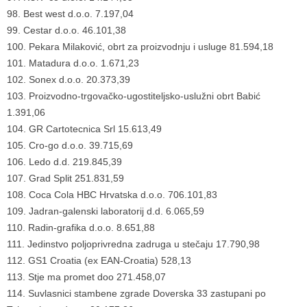
98. Best west d.o.o. 7.197,04
99. Cestar d.o.o. 46.101,38
100. Pekara Milaković, obrt za proizvodnju i usluge 81.594,18
101. Matadura d.o.o. 1.671,23
102. Sonex d.o.o. 20.373,39
103. Proizvodno-trgovačko-ugostiteljsko-uslužni obrt Babić
1.391,06
104. GR Cartotecnica Srl 15.613,49
105. Cro-go d.o.o. 39.715,69
106. Ledo d.d. 219.845,39
107. Grad Split 251.831,59
108. Coca Cola HBC Hrvatska d.o.o. 706.101,83
109. Jadran-galenski laboratorij d.d. 6.065,59
110. Radin-grafika d.o.o. 8.651,88
111. Jedinstvo poljoprivredna zadruga u stečaju 17.790,98
112. GS1 Croatia (ex EAN-Croatia) 528,13
113. Stje ma promet doo 271.458,07
114. Suvlasnici stambene zgrade Doverska 33 zastupani po