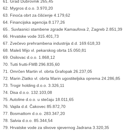
61. Grad Dubrovnik 265,45
62. Mygros d.o.o. 3.970,20
63. Finoća obrt za čišćenje 4.179,62
64. Financijska agencija 8.177,26
65.. Suvlasnici stambene zgrade Kamaufova 2, Zagreb 2.851,39
66. Hrvatske vode 315.401,73
67. Zvečevo prehrambena industrija d.d. 169.618,33
68. Maleš Mijo vl. pekarskog obrta 15.050,81
69. Osilovac d.o.o. 1.868,12
70. Tutti frutti-FMB 296.835,60
71. Omrčen Martin vl. obrta Grafopak 26.237,05
72. Marin Zlatko vl. obrta Marin ugostiteljska oprema 24.286,85
73. Trogir holding d.o.o. 3.326,11
74. Disa d.o.o. 132.103,08
75. Autoline d.o.o. u stečaju 18.011,65
76. Vajda d.d. Čakovec 85.872,70
77. Bosmattom d.o.o. 283.347,20
78. Salvia d.o.o. 85.344,54
79. Hrvatske vode za slivove sjevernog Jadrana 3.320,35