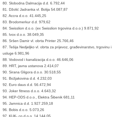
80. Slobodna Dalmacija d.d. 6.792,44
81. Džolić Jadranka vl. Bolija 54.087,87
82. Accra d.o.o. 41.445,25
83. Brodomerkur d.d. 979,62
84. Swisslion d.o.o. (ex Swisslion trgovina d.o.o.) 9.871,92
85. Ivox d.o.o. 38.049,35
86. Sršen Damir vl. obrta Printer 25.766,46
87. Tešija Nedjeljko vl. obrta za prijevoz, građevinarstvo, trgovinu i
usluge 6.981,96
88. Vodovod i kanalizacija d.o.o. 46.646,06
89. HRT, javna ustanova 2.414,07
90. Sirana Gligora d.o.o. 30.518,55
91. Božjakovina d.d. 4.232,03
92. Euro daus d.d. 56.472,94
93. Joker fitness d.o.o. 4.643,32
94. HEP-ODS d.o.o., Elektra Šibenik 681,11
95. Jamnica d.d. 1.927.259,18
96. Bobis d.o.o. 5.073,26
97. KUK- co d.o.o. 14.144,05