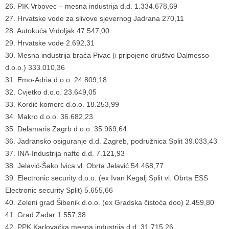
26. PIK Vrbovec – mesna industrija d.d. 1.334.678,69
27. Hrvatske vode za slivove sjevernog Jadrana 270,11
28. Autokuća Vrdoljak 47.547,00
29. Hrvatske vode 2.692,31
30. Mesna industrija braća Pivac (i pripojeno društvo Dalmesso
d.o.o.) 333.010,36
31. Emo-Adria d.o.o. 24.809,18
32. Cvjetko d.o.o. 23.649,05
33. Kordić komerc d.o.o. 18.253,99
34. Makro d.o.o. 36.682,23
35. Delamaris Zagrb d.o.o. 35.969,64
36. Jadransko osiguranje d.d. Zagreb, podružnica Split 39.033,43
37. INA-Industrija nafte d.d. 7.121,93
38. Jelavić-Šako Ivica vl. Obrta Jelavić 54.468,77
39. Electronic security d.o.o. (ex Ivan Kegalj Split vl. Obrta ESS
Electronic security Split) 5.655,66
40. Zeleni grad Šibenik d.o.o. (ex Gradska čistoća doo) 2.459,80
41. Grad Zadar 1.557,38
42. PPK Karlovačka mesna industrija d.d. 31.715,26