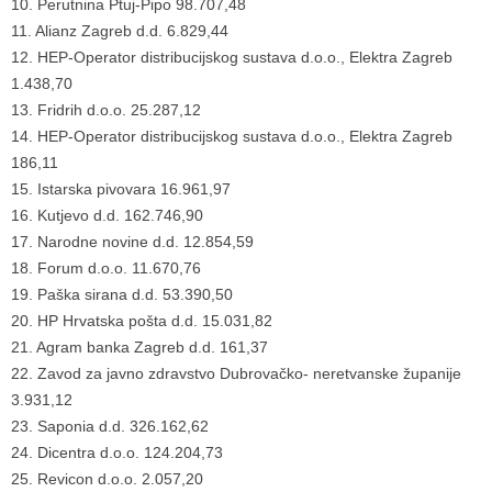
10. Perutnina Ptuj-Pipo 98.707,48
11. Alianz Zagreb d.d. 6.829,44
12. HEP-Operator distribucijskog sustava d.o.o., Elektra Zagreb
1.438,70
13. Fridrih d.o.o. 25.287,12
14. HEP-Operator distribucijskog sustava d.o.o., Elektra Zagreb
186,11
15. Istarska pivovara 16.961,97
16. Kutjevo d.d. 162.746,90
17. Narodne novine d.d. 12.854,59
18. Forum d.o.o. 11.670,76
19. Paška sirana d.d. 53.390,50
20. HP Hrvatska pošta d.d. 15.031,82
21. Agram banka Zagreb d.d. 161,37
22. Zavod za javno zdravstvo Dubrovačko- neretvanske županije
3.931,12
23. Saponia d.d. 326.162,62
24. Dicentra d.o.o. 124.204,73
25. Revicon d.o.o. 2.057,20