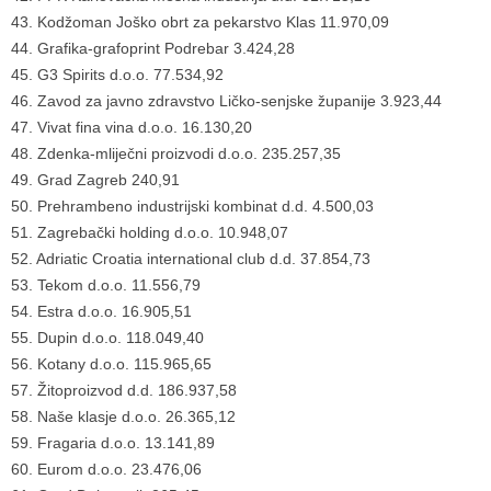
43. Kodžoman Joško obrt za pekarstvo Klas 11.970,09
44. Grafika-grafoprint Podrebar 3.424,28
45. G3 Spirits d.o.o. 77.534,92
46. Zavod za javno zdravstvo Ličko-senjske županije 3.923,44
47. Vivat fina vina d.o.o. 16.130,20
48. Zdenka-mliječni proizvodi d.o.o. 235.257,35
49. Grad Zagreb 240,91
50. Prehrambeno industrijski kombinat d.d. 4.500,03
51. Zagrebački holding d.o.o. 10.948,07
52. Adriatic Croatia international club d.d. 37.854,73
53. Tekom d.o.o. 11.556,79
54. Estra d.o.o. 16.905,51
55. Dupin d.o.o. 118.049,40
56. Kotany d.o.o. 115.965,65
57. Žitoproizvod d.d. 186.937,58
58. Naše klasje d.o.o. 26.365,12
59. Fragaria d.o.o. 13.141,89
60. Eurom d.o.o. 23.476,06