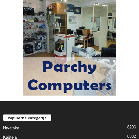
Popularne kategorije
8206
Hrvatska
6382
Kaštela