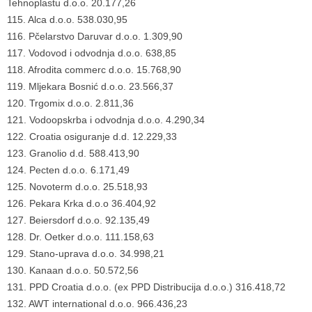
Tehnoplastu d.o.o. 20.177,26
115. Alca d.o.o. 538.030,95
116. Pčelarstvo Daruvar d.o.o. 1.309,90
117. Vodovod i odvodnja d.o.o. 638,85
118. Afrodita commerc d.o.o. 15.768,90
119. Mljekara Bosnić d.o.o. 23.566,37
120. Trgomix d.o.o. 2.811,36
121. Vodoopskrba i odvodnja d.o.o. 4.290,34
122. Croatia osiguranje d.d. 12.229,33
123. Granolio d.d. 588.413,90
124. Pecten d.o.o. 6.171,49
125. Novoterm d.o.o. 25.518,93
126. Pekara Krka d.o.o 36.404,92
127. Beiersdorf d.o.o. 92.135,49
128. Dr. Oetker d.o.o. 111.158,63
129. Stano-uprava d.o.o. 34.998,21
130. Kanaan d.o.o. 50.572,56
131. PPD Croatia d.o.o. (ex PPD Distribucija d.o.o.) 316.418,72
132. AWT international d.o.o. 966.436,23