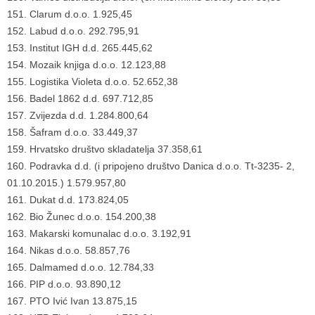
151. Clarum d.o.o. 1.925,45
152. Labud d.o.o. 292.795,91
153. Institut IGH d.d. 265.445,62
154. Mozaik knjiga d.o.o. 12.123,88
155. Logistika Violeta d.o.o. 52.652,38
156. Badel 1862 d.d. 697.712,85
157. Zvijezda d.d. 1.284.800,64
158. Šafram d.o.o. 33.449,37
159. Hrvatsko društvo skladatelja 37.358,61
160. Podravka d.d. (i pripojeno društvo Danica d.o.o. Tt-3235- 2,
01.10.2015.) 1.579.957,80
161. Dukat d.d. 173.824,05
162. Bio Žunec d.o.o. 154.200,38
163. Makarski komunalac d.o.o. 3.192,91
164. Nikas d.o.o. 58.857,76
165. Dalmamed d.o.o. 12.784,33
166. PIP d.o.o. 93.890,12
167. PTO Ivić Ivan 13.875,15