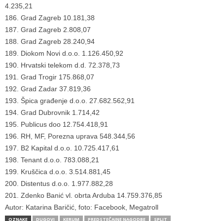
4.235,21
186. Grad Zagreb 10.181,38
187. Grad Zagreb 2.808,07
188. Grad Zagreb 28.240,94
189. Diokom Novi d.o.o. 1.126.450,92
190. Hrvatski telekom d.d. 72.378,73
191. Grad Trogir 175.868,07
192. Grad Zadar 37.819,36
193. Špica građenje d.o.o. 27.682.562,91
194. Grad Dubrovnik 1.714,42
195. Publicus doo 12.754.418,91
196. RH, MF, Porezna uprava 548.344,56
197. B2 Kapital d.o.o. 10.725.417,61
198. Tenant d.o.o. 783.088,21
199. Kruščica d.o.o. 3.514.881,45
200. Distentus d.o.o. 1.977.882,28
201. Zdenko Banić vl. obrta Arduba 14.759.376,85
Autor: Katarina Baričić, foto: Facebook, Megatroll
OZNAKE
DUGOVI
KERUM
PREDSTEČAJNE NAGODBE
SPLIT