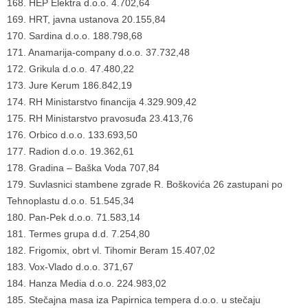
168. HEP Elektra d.o.o. 4.702,64
169. HRT, javna ustanova 20.155,84
170. Sardina d.o.o. 188.798,68
171. Anamarija-company d.o.o. 37.732,48
172. Grikula d.o.o. 47.480,22
173. Jure Kerum 186.842,19
174. RH Ministarstvo financija 4.329.909,42
175. RH Ministarstvo pravosuđa 23.413,76
176. Orbico d.o.o. 133.693,50
177. Radion d.o.o. 19.362,61
178. Gradina – Baška Voda 707,84
179. Suvlasnici stambene zgrade R. Boškovića 26 zastupani po
Tehnoplastu d.o.o. 51.545,34
180. Pan-Pek d.o.o. 71.583,14
181. Termes grupa d.d. 7.254,80
182. Frigomix, obrt vl. Tihomir Beram 15.407,02
183. Vox-Vlado d.o.o. 371,67
184. Hanza Media d.o.o. 224.983,02
185. Stečajna masa iza Papirnica tempera d.o.o. u stečaju