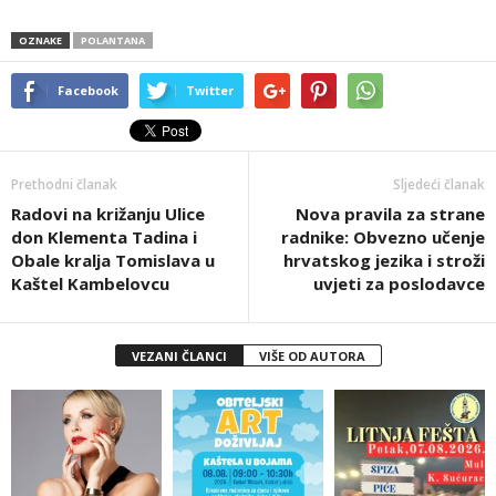
OZNAKE
POLANTANA
Facebook
Twitter
Prethodni članak
Sljedeći članak
Radovi na križanju Ulice
Nova pravila za strane
don Klementa Tadina i
radnike: Obvezno učenje
Obale kralja Tomislava u
hrvatskog jezika i stroži
Kaštel Kambelovcu
uvjeti za poslodavce
VEZANI ČLANCI
VIŠE OD AUTORA