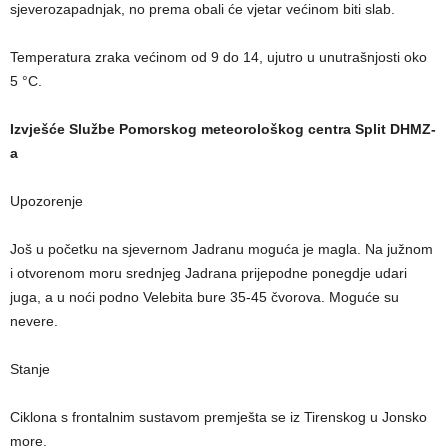
sjeverozapadnjak, no prema obali će vjetar većinom biti slab.
Temperatura zraka većinom od 9 do 14, ujutro u unutrašnjosti oko
5 °C.
Izvješće Službe Pomorskog meteorološkog centra Split DHMZ-
a
Upozorenje
Još u početku na sjevernom Jadranu moguća je magla. Na južnom
i otvorenom moru srednjeg Jadrana prijepodne ponegdje udari
juga, a u noći podno Velebita bure 35-45 čvorova. Moguće su
nevere.
Stanje
Ciklona s frontalnim sustavom premješta se iz Tirenskog u Jonsko
more.