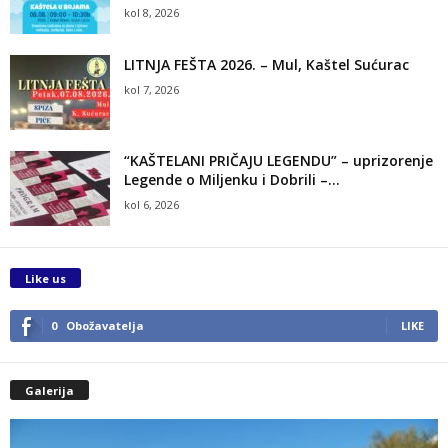
kol 8, 2026
LITNJA FEŠTA 2026. – Mul, Kaštel Sućurac
kol 7, 2026
“KAŠTELANI PRIČAJU LEGENDU” – uprizorenje
Legende o Miljenku i Dobrili –...
kol 6, 2026
Like us
0
Obožavatelja
LIKE
Galerija