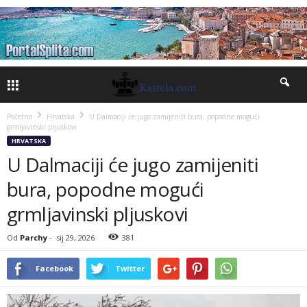
Početna
Hrvatska
U Dalmaciji će jugo zamijeniti bura, popodne mogući
grmljavinski pljuskovi
HRVATSKA
U Dalmaciji će jugo zamijeniti
bura, popodne mogući
grmljavinski pljuskovi
Od
Parchy
-
sij 29, 2026
381
Facebook
Twitter