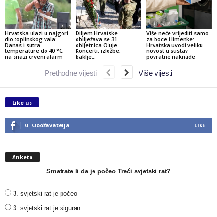
Hrvatska ulazi u najgori
Diljem Hrvatske
Više neće vrijediti samo
dio toplinskog vala:
obilježava se 31.
za boce i limenke:
Danas i sutra
obljetnica Oluje.
Hrvatska uvodi veliku
temperature do 40 °C,
Koncerti, izložbe,
novost u sustav
na snazi crveni alarm
baklje…
povratne naknade
Prethodne vijesti
Više vijesti
Like us
0
Obožavatelja
LIKE
Anketa
Smatrate li da je počeo Treći svjetski rat?
3. svjetski rat je počeo
3. svjetski rat je siguran