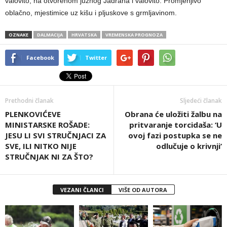
valovito, na otvorenom južnog Jadrana i valovito. Promjenjivo
oblačno, mjestimice uz kišu i pljuskove s grmljavinom.
OZNAKE
DALMACIJA
HRVATSKA
VREMENSKA PROGNOZA
Facebook
Twitter
Prethodni članak
Sljedeći članak
PLENKOVIĆEVE
Obrana će uložiti žalbu na
MINISTARSKE ROŠADE:
pritvaranje torcidaša: ‘U
JESU LI SVI STRUČNJACI ZA
ovoj fazi postupka se ne
SVE, ILI NITKO NIJE
odlučuje o krivnji’
STRUČNJAK NI ZA ŠTO?
VEZANI ČLANCI
VIŠE OD AUTORA