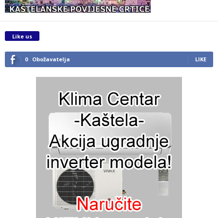
Like us
0
Obožavatelja
LIKE