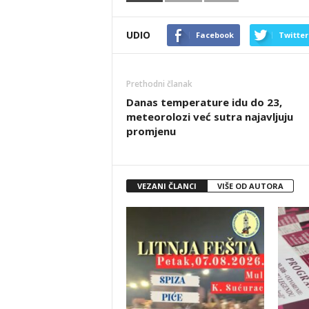
UDIO
Facebook
Twitter
Prethodni članak
Danas temperature idu do 23,
meteorolozi već sutra najavljuju
promjenu
VEZANI ČLANCI
VIŠE OD AUTORA