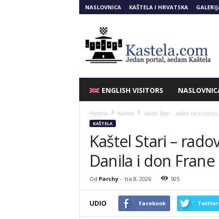
NASLOVNICA
KAŠTELA I HRVATSKA
GALERIJ
Kastela.COM
ENGLISH VISITORS
NASLOVNIC
Početna
Kaštela
Kaštel Stari – radovi na križanju 
KAŠTELA
Kaštel Stari – radov
Danila i don Frane 
Od
Parchy
-
tra 8, 2026
505
UDIO
Facebook
Twitter