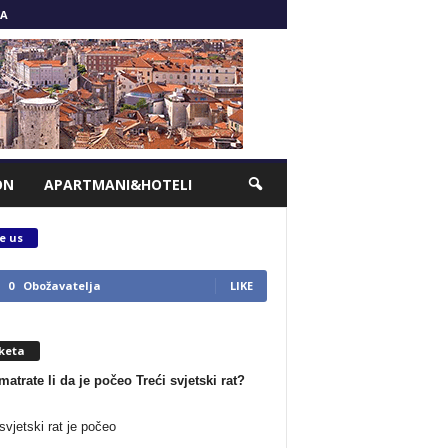
A
ON
APARTMANI&HOTELI
e us
0
Obožavatelja
LIKE
keta
matrate li da je počeo Treći svjetski rat?
svjetski rat je počeo