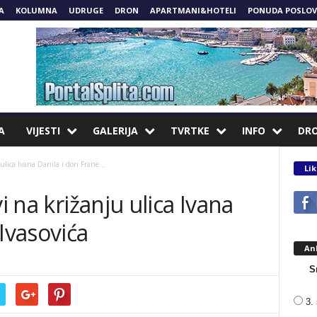
A
KOLUMNA
UDRUGE
DRON
APARTMANI&HOTELI
PONUDA POSLOV
A
VIJESTI
GALERIJA
TVRTKE
INFO
DR
ulica Ivana Danila i don Frane...
Lik
i na križanju ulica Ivana
Ivasovića
An
S
3. 