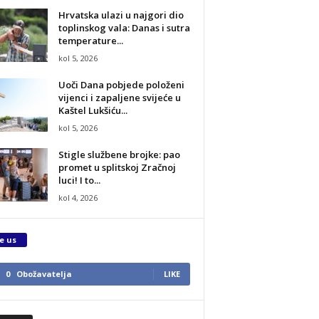
Hrvatska ulazi u najgori dio
toplinskog vala: Danas i sutra
temperature...
kol 5, 2026
Uoči Dana pobjede položeni
vijenci i zapaljene svijeće u
Kaštel Lukšiću...
kol 5, 2026
Stigle službene brojke: pao
promet u splitskoj Zračnoj
luci! I to...
kol 4, 2026
e us
0
Obožavatelja
LIKE