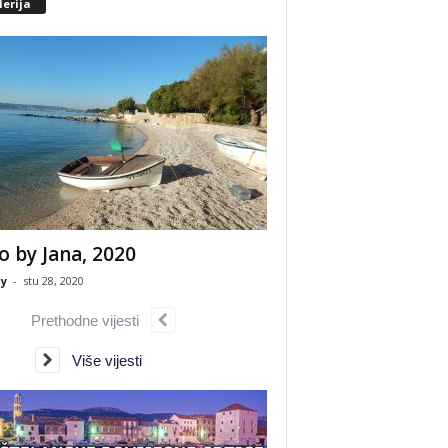
erija
o by Jana, 2020
y
-
stu 28, 2020
Prethodne vijesti
Više vijesti