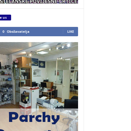
e us
0
Obožavatelja
LIKE