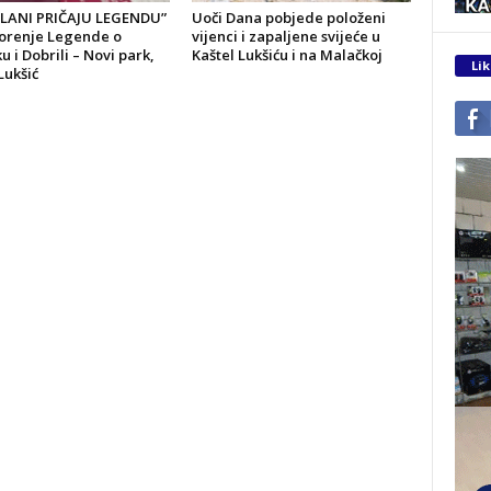
LANI PRIČAJU LEGENDU”
Uoči Dana pobjede položeni
zorenje Legende o
vijenci i zapaljene svijeće u
u i Dobrili – Novi park,
Kaštel Lukšiću i na Malačkoj
Lik
Lukšić