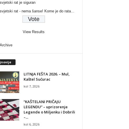
svjetski rat je siguran
 svjetski rat - nema šanse! Kome je do rata...
View Results
 Archive
jnovije
LITNJA FEŠTA 2026. – Mul,
Kaštel Sućurac
kol 7, 2026
“KAŠTELANI PRIČAJU
LEGENDU” – uprizorenje
Legende o Miljenku i Dobrili
–...
kol 6, 2026