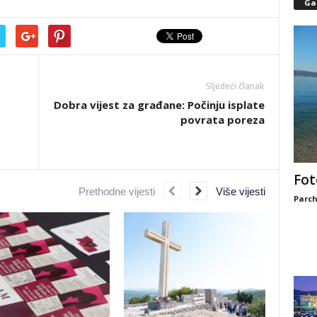
Gal
Sljedeći članak
Dobra vijest za građane: Počinju isplate
povrata poreza
Fot
Prethodne vijesti
Više vijesti
Parch