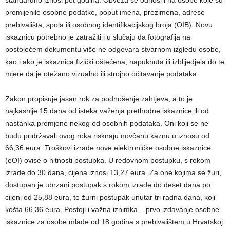
promijenile osobne podatke, poput imena, prezimena, adrese
prebivališta, spola ili osobnog identifikacijskog broja (OIB). Novu
iskaznicu potrebno je zatražiti i u slučaju da fotografija na
postojećem dokumentu više ne odgovara stvarnom izgledu osobe,
kao i ako je iskaznica fizički oštećena, napuknuta ili izblijedjela do te
mjere da je otežano vizualno ili strojno očitavanje podataka.
Zakon propisuje jasan rok za podnošenje zahtjeva, a to je
najkasnije 15 dana od isteka važenja prethodne iskaznice ili od
nastanka promjene nekog od osobnih podataka. Oni koji se ne
budu pridržavali ovog roka riskiraju novčanu kaznu u iznosu od
66,36 eura. Troškovi izrade nove elektroničke osobne iskaznice
(eOI) ovise o hitnosti postupka. U redovnom postupku, s rokom
izrade do 30 dana, cijena iznosi 13,27 eura. Za one kojima se žuri,
dostupan je ubrzani postupak s rokom izrade do deset dana po
cijeni od 25,88 eura, te žurni postupak unutar tri radna dana, koji
košta 66,36 eura. Postoji i važna iznimka – prvo izdavanje osobne
iskaznice za osobe mlađe od 18 godina s prebivalištem u Hrvatskoj