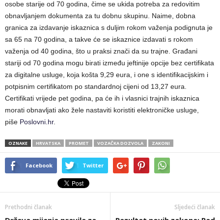
osobe starije od 70 godina, čime se ukida potreba za redovitim
obnavljanjem dokumenta za tu dobnu skupinu. Naime, dobna
granica za izdavanje iskaznica s duljim rokom važenja podignuta je
sa 65 na 70 godina, a takve će se iskaznice izdavati s rokom
važenja od 40 godina, što u praksi znači da su trajne. Građani
stariji od 70 godina mogu birati između jeftinije opcije bez certifikata
za digitalne usluge, koja košta 9,29 eura, i one s identifikacijskim i
potpisnim certifikatom po standardnoj cijeni od 13,27 eura.
Certifikati vrijede pet godina, pa će ih i vlasnici trajnih iskaznica
morati obnavljati ako žele nastaviti koristiti elektroničke usluge,
piše
Poslovni.hr
.
OZNAKE
HRVATSKA
PROMET
VOZAČKA DOZVOLA
ZAKONI
Facebook
Twitter
Prethodni članak
Sljedeći članak
Država mijenja pravila za
Rezultat novih zakona: Pad