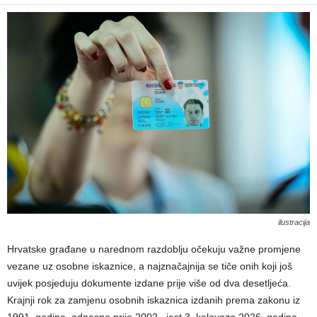
ilustracija
Hrvatske građane u narednom razdoblju očekuju važne promjene
vezane uz osobne iskaznice, a najznačajnija se tiče onih koji još
uvijek posjeduju dokumente izdane prije više od dva desetljeća.
Krajnji rok za zamjenu osobnih iskaznica izdanih prema zakonu iz
1991. godine, odnosno prije 2002., jest 3. kolovoza 2026. godine,