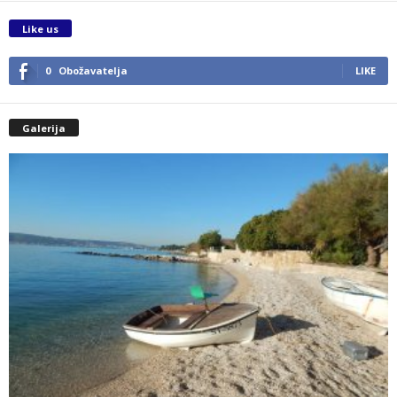
Like us
0
Obožavatelja
LIKE
Galerija