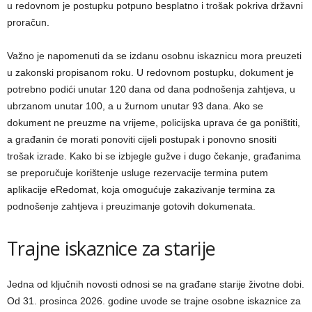
u redovnom je postupku potpuno besplatno i trošak pokriva državni
proračun.
Važno je napomenuti da se izdanu osobnu iskaznicu mora preuzeti
u zakonski propisanom roku. U redovnom postupku, dokument je
potrebno podići unutar 120 dana od dana podnošenja zahtjeva, u
ubrzanom unutar 100, a u žurnom unutar 93 dana. Ako se
dokument ne preuzme na vrijeme, policijska uprava će ga poništiti,
a građanin će morati ponoviti cijeli postupak i ponovno snositi
trošak izrade. Kako bi se izbjegle gužve i dugo čekanje, građanima
se preporučuje korištenje usluge rezervacije termina putem
aplikacije eRedomat, koja omogućuje zakazivanje termina za
podnošenje zahtjeva i preuzimanje gotovih dokumenata.
Trajne iskaznice za starije
Jedna od ključnih novosti odnosi se na građane starije životne dobi.
Od 31. prosinca 2026. godine uvode se trajne osobne iskaznice za