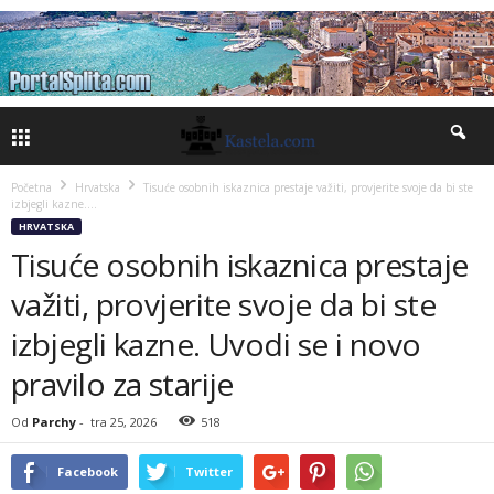
Početna
Hrvatska
Tisuće osobnih iskaznica prestaje važiti, provjerite svoje da bi ste
izbjegli kazne....
HRVATSKA
Tisuće osobnih iskaznica prestaje
važiti, provjerite svoje da bi ste
izbjegli kazne. Uvodi se i novo
pravilo za starije
Od
Parchy
-
tra 25, 2026
518
Facebook
Twitter