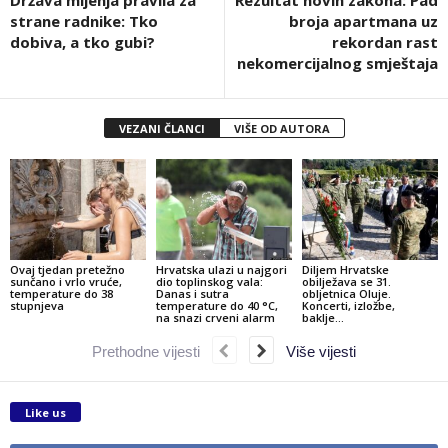
strane radnike: Tko
broja apartmana uz
dobiva, a tko gubi?
rekordan rast
nekomercijalnog smještaja
VEZANI ČLANCI
VIŠE OD AUTORA
Ovaj tjedan pretežno
Hrvatska ulazi u najgori
Diljem Hrvatske
sunčano i vrlo vruće,
dio toplinskog vala:
obilježava se 31.
temperature do 38
Danas i sutra
obljetnica Oluje.
stupnjeva
temperature do 40 °C,
Koncerti, izložbe,
na snazi crveni alarm
baklje…
Prethodne vijesti
Više vijesti
Like us