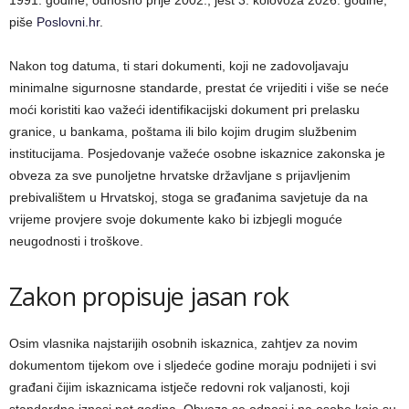
piše
Poslovni.hr
.
Nakon tog datuma, ti stari dokumenti, koji ne zadovoljavaju
minimalne sigurnosne standarde, prestat će vrijediti i više se neće
moći koristiti kao važeći identifikacijski dokument pri prelasku
granice, u bankama, poštama ili bilo kojim drugim službenim
institucijama. Posjedovanje važeće osobne iskaznice zakonska je
obveza za sve punoljetne hrvatske državljane s prijavljenim
prebivalištem u Hrvatskoj, stoga se građanima savjetuje da na
vrijeme provjere svoje dokumente kako bi izbjegli moguće
neugodnosti i troškove.
Zakon propisuje jasan rok
Osim vlasnika najstarijih osobnih iskaznica, zahtjev za novim
dokumentom tijekom ove i sljedeće godine moraju podnijeti i svi
građani čijim iskaznicama istječe redovni rok valjanosti, koji
standardno iznosi pet godina. Obveza se odnosi i na osobe koje su