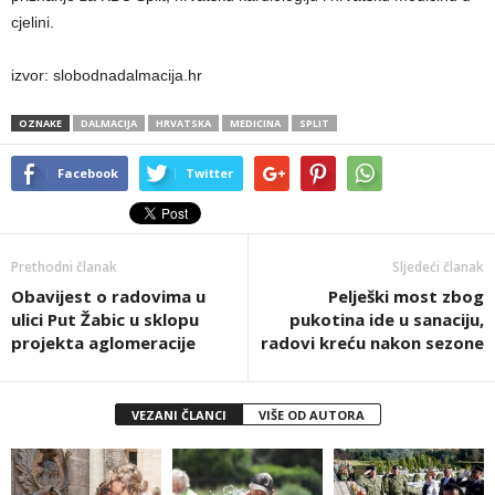
cjelini.
izvor: slobodnadalmacija.hr
OZNAKE
DALMACIJA
HRVATSKA
MEDICINA
SPLIT
Facebook
Twitter
Prethodni članak
Sljedeći članak
Obavijest o radovima u
Pelješki most zbog
ulici Put Žabic u sklopu
pukotina ide u sanaciju,
projekta aglomeracije
radovi kreću nakon sezone
VEZANI ČLANCI
VIŠE OD AUTORA