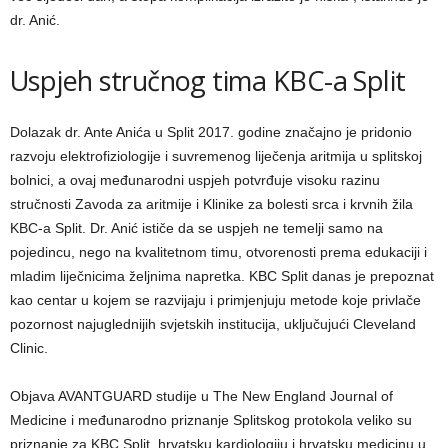
dr. Anić.
Uspjeh stručnog tima KBC-a Split
Dolazak dr. Ante Anića u Split 2017. godine značajno je pridonio
razvoju elektrofiziologije i suvremenog liječenja aritmija u splitskoj
bolnici, a ovaj međunarodni uspjeh potvrđuje visoku razinu
stručnosti Zavoda za aritmije i Klinike za bolesti srca i krvnih žila
KBC-a Split. Dr. Anić ističe da se uspjeh ne temelji samo na
pojedincu, nego na kvalitetnom timu, otvorenosti prema edukaciji i
mladim liječnicima željnima napretka. KBC Split danas je prepoznat
kao centar u kojem se razvijaju i primjenjuju metode koje privlače
pozornost najuglednijih svjetskih institucija, uključujući Cleveland
Clinic.
Objava AVANTGUARD studije u The New England Journal of
Medicine i međunarodno priznanje Splitskog protokola veliko su
priznanje za KBC Split, hrvatsku kardiologiju i hrvatsku medicinu u