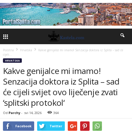
Početna
Hrvatska
Kakve genijalce mi imamo! Senzacija doktora iz Splita – sad će
cijeli...
HRVATSKA
Kakve genijalce mi imamo!
Senzacija doktora iz Splita – sad
će cijeli svijet ovo liječenje zvati
‘splitski protokol‘
Od
Parchy
-
svi 14, 2026
364
Facebook
Twitter