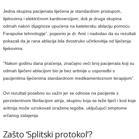
Jedna skupina pacijenata liječena je standardnim pristupom,
lijekovima i električnom kardioverzijom, dok je druga skupina
odmah nakon dijagnoze upućena na katetersku ablaciju pomoću
Farapulse tehnologije”, pojasnio je dr. Anić i nadodao da su rezultati
pokazali da je rana ablacija bila dvostruko učinkovitija od liječenja
lijekovima.
“Nakon godinu dana praćenja, značajno veći broj pacijenata koji su
odmah liječeni ablacijom bio je bez aritmije u usporedbi s
pacijentima liječenima standardnom medikamentoznom terapijom”.
Ovi rezultati posebno su važni jer se odnose na pacijente s
perzistentnom fibrilacijom atrija, skupinu koja se teže liječi i kod koje
aritmija može uzrokovati izražene tegobe, uključujući simptome
srčanog zatajenja.
Zašto ‘Splitski protokol‘?