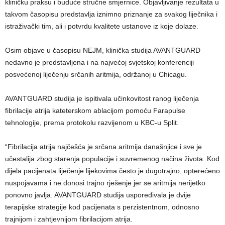
kliničku praksu i buduće stručne smjernice. Objavljivanje rezultata u
takvom časopisu predstavlja iznimno priznanje za svakog liječnika i
istraživački tim, ali i potvrdu kvalitete ustanove iz koje dolaze.
Osim objave u časopisu NEJM, klinička studija AVANTGUARD
nedavno je predstavljena i na najvećoj svjetskoj konferenciji
posvećenoj liječenju srčanih aritmija, održanoj u Chicagu.
AVANTGUARD studija je ispitivala učinkovitost ranog liječenja
fibrilacije atrija kateterskom ablacijom pomoću Farapulse
tehnologije, prema protokolu razvijenom u KBC-u Split.
“Fibrilacija atrija najčešća je srčana aritmija današnjice i sve je
učestalija zbog starenja populacije i suvremenog načina života. Kod
dijela pacijenata liječenje lijekovima često je dugotrajno, opterećeno
nuspojavama i ne donosi trajno rješenje jer se aritmija nerijetko
ponovno javlja. AVANTGUARD studija uspoređivala je dvije
terapijske strategije kod pacijenata s perzistentnom, odnosno
trajnijom i zahtjevnijom fibrilacijom atrija.