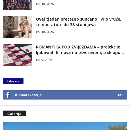
kol 10, 2026
Ovaj tjedan pretežno sunčano i vrlo vruće,
temperature do 38 stupnjeva
kol 10, 2026
ROMANTIKA POD ZVIJEZDAMA – projekcije
ljubavnih filmova na otvorenom, u sklopu...
kol 9, 2026
Like us
0
Obožavatelja
LIKE
Galerija