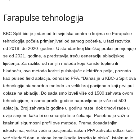
Farapulse tehnologija
KBC Split bio je jedan od tri svjetska centra u kojima se Farapulse
tehnologija počela primjenjivati od samog početka, u fazi razvitka,
od 2018. do 2020. godine. U standardnoj kliničkoj praksi primjenjuje
se od 2021. godine, a predstavlja treću generaciju ablacijskog
liječenja. Za razliku od ranijih metoda koje koriste toplinu ili
hladnoću, ova metoda koristi pulsirajuće električno polje, poznato
kao pulsed field ablacija, odnosno PFA. “Danas je u KBC-u Split ova
tehnologija standardna metoda za velik broj pacijenata koji prvi put
dolaze na ablaciju. Do sada smo izveli više od 1500 zahvata ovom
tehnologijom, a samo prošle godine napravljeno je više od 500
ablacija. Broj zahvata iz godine u godinu raste, dok timovi rade u
dvije smjene kako bi se smanjile liste čekanja. Posebno je važno
istaknuti sigurnosni profil ove metode. Prema dosadašnjim
iskustvima, velika većina pacijenata nakon PFA zahvata odlazi kući
već sljedeći dan, a stopa komplikacija izrazito je niska”, istaknuo je