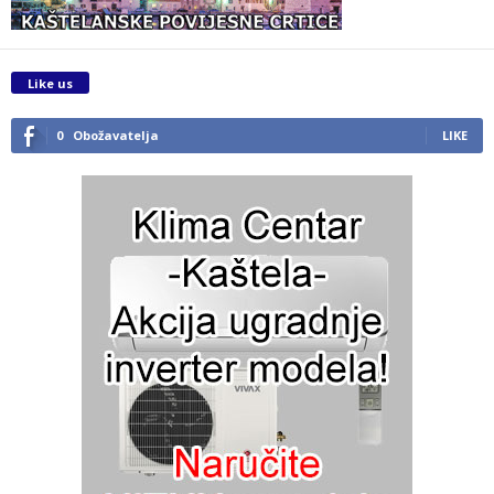
Like us
0
Obožavatelja
LIKE