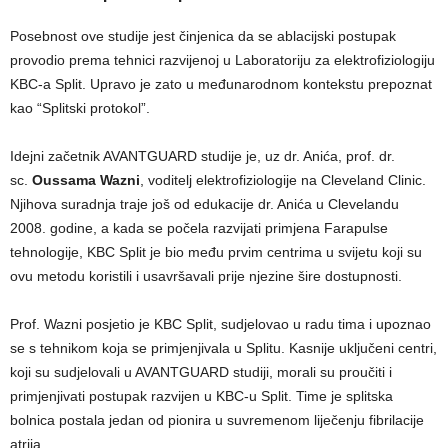
Posebnost ove studije jest činjenica da se ablacijski postupak
provodio prema tehnici razvijenoj u Laboratoriju za elektrofiziologiju
KBC-a Split. Upravo je zato u međunarodnom kontekstu prepoznat
kao “Splitski protokol”.
Idejni začetnik AVANTGUARD studije je, uz dr. Anića, prof. dr.
sc.
Oussama Wazni
, voditelj elektrofiziologije na Cleveland Clinic.
Njihova suradnja traje još od edukacije dr. Anića u Clevelandu
2008. godine, a kada se počela razvijati primjena Farapulse
tehnologije, KBC Split je bio među prvim centrima u svijetu koji su
ovu metodu koristili i usavršavali prije njezine šire dostupnosti.
Prof. Wazni posjetio je KBC Split, sudjelovao u radu tima i upoznao
se s tehnikom koja se primjenjivala u Splitu. Kasnije uključeni centri,
koji su sudjelovali u AVANTGUARD studiji, morali su proučiti i
primjenjivati postupak razvijen u KBC-u Split. Time je splitska
bolnica postala jedan od pionira u suvremenom liječenju fibrilacije
atrija.