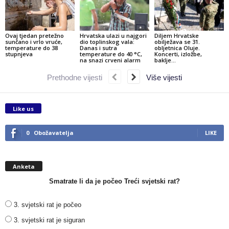
Ovaj tjedan pretežno
Hrvatska ulazi u najgori
Diljem Hrvatske
sunčano i vrlo vruće,
dio toplinskog vala:
obilježava se 31.
temperature do 38
Danas i sutra
obljetnica Oluje.
stupnjeva
temperature do 40 °C,
Koncerti, izložbe,
na snazi crveni alarm
baklje…
Prethodne vijesti
Više vijesti
Like us
0
Obožavatelja
LIKE
Anketa
Smatrate li da je počeo Treći svjetski rat?
3. svjetski rat je počeo
3. svjetski rat je siguran