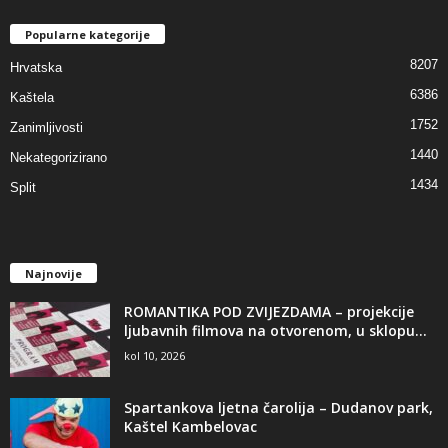
Popularne kategorije
8207
Hrvatska
6386
Kaštela
1752
Zanimljivosti
1440
Nekategorizirano
1434
Split
Najnovije
ROMANTIKA POD ZVIJEZDAMA – projekcije
ljubavnih filmova na otvorenom, u sklopu...
kol 10, 2026
Spartankova ljetna čarolija – Dudanov park,
Kaštel Kambelovac