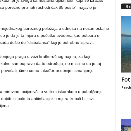
kata, prije svega samostalna djelatnost, koja se izrazito
Gal
u porezno priznati rashodi čak 85 posto”, najavio je
i nejednakog poreznog položaja u odnosu na nesamostalne
knuo je da je ta mjera u početku uvedena kao potpora u
ada došlo do “disbalansa” koji je potrebno ispraviti.
donjega praga u vezi kratkoročnog najma, za koji
okalne samouprave da to određuju, no mislimo da je taj
 povećati, čime ćemo također pridonijeti smanjenju
Fot
Parch
 mirovine, ocijenivši to velikim iskorakom u poboljšanju
bitnici paketa antiinflacijskih mjera trebali biti svi
ijena.