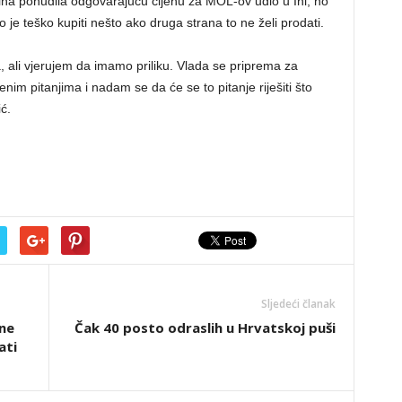
dina ponudila odgovarajuću cijenu za MOL-ov udio u Ini, no
 je teško kupiti nešto ako druga strana to ne želi prodati.
, ali vjerujem da imamo priliku. Vlada se priprema za
nim pitanjima i nadam se da će se to pitanje riješiti što
ić.
Sljedeći članak
lne
Čak 40 posto odraslih u Hrvatskoj puši
ati