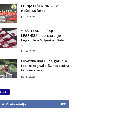
LITNJA FEŠTA 2026. – Mul,
Kaštel Sućurac
kol 7, 2026
“KAŠTELANI PRIČAJU
LEGENDU” – uprizorenje
Legende o Miljenku i Dobrili
–...
kol 6, 2026
Hrvatska ulazi u najgori dio
toplinskog vala: Danas i sutra
temperature...
kol 5, 2026
e us
0
Obožavatelja
LIKE