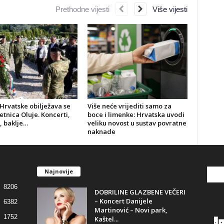
Prethodne vijesti
Više vijesti
Hrvatske obilježava se
Više neće vrijediti samo za
jetnica Oluje. Koncerti,
boce i limenke: Hrvatska uvodi
, baklje…
veliku novost u sustav povratne
naknade
Najnovije
8206
DOBRILINE GLAZBENE VEČERI
– Koncert Danijele
6382
Martinović – Novi park,
1752
Kaštel...