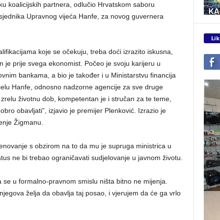
ku koalicijskih partnera, odlučio Hrvatskom saboru
sjednika Upravnog vijeća Hanfe, za novog guvernera
Lik
alifikacijama koje se očekuju, treba doći izrazito iskusna,
je prije svega ekonomist. Počeo je svoju karijeru u
ovnim bankama, a bio je također i u Ministarstvu financija
a čelu Hanfe, odnosno nadzorne agencije za sve druge
a zrelu životnu dob, kompetentan je i stručan za te teme,
o obavljati”, izjavio je premijer Plenković. Izrazio je
renje Žigmanu.
menovanje s obzirom na to da mu je supruga ministrica u
atus ne bi trebao ograničavati sudjelovanje u javnom životu.
a se u formalno-pravnom smislu ništa bitno ne mijenja.
jegova želja da obavlja taj posao, i vjerujem da će ga vrlo