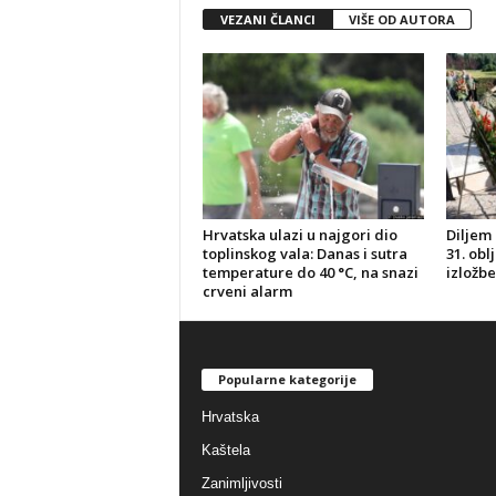
VEZANI ČLANCI
VIŠE OD AUTORA
Hrvatska ulazi u najgori dio
Diljem 
toplinskog vala: Danas i sutra
31. obl
temperature do 40 °C, na snazi
izložbe
crveni alarm
Popularne kategorije
Hrvatska
Kaštela
Zanimljivosti