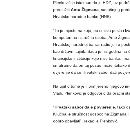
Plenković je istaknuo da je HDZ, uz podrš
predložiti
Antu Žigmana
, sadašnjeg pred
Hrvatske narodne banke (HNB).
“To je mjesto na koje, po smislu posla i kv
kompetentna i stručna osoba. Ante Žigman 
Hrvatskoj narodnoj banci, radio je i u posl
kao državni tajnik. Sada je niz godina n
financijske institucije koje nisu banke. Im
smatramo da on taj posao može itekako dobr
uvjerenje da će Hrvatski sabor dati povje
Na upit o tome je li primjereno njegovo i
Vladi, Plenković je odgovorio da bračni st
“
Hrvatski sabor daje povjerenje
, tako d
Ključna je stručnost gospodina Žigmana i n
dobro obavljati”, rekao je Plenković.