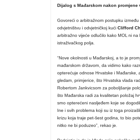
Dijalog s Mađarskom nakon promjene v
Govoreći o arbitražnom postupku između 
odvjetništvu i odvjetničkoj kući
Clifford C
arbitražno vijeće odlučilo kako MOL ni na 
istraživačkog polja.
“Nove okolnosti u Mađarskoj, a to je promj
mađarskom državom, da vidimo kako razrije
opterećuje odnose Hrvatske i Mađarske, a ko
gledam, primjerice, što Hrvatska vlada ra
Robertom Jankvicsom za poboljšanje polož
što Mađarska radi za kvalitetan položaj hr
smo opterećeni nasljeđem koje se dogodilo 
Ine i svih problema koji su iz toga proiza
krizu koja traje pet-šest godina, to bio po
nitko ne bi poduzeo”, rekao je.