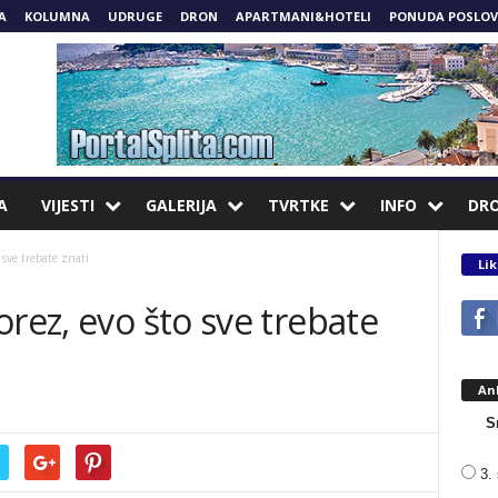
A
KOLUMNA
UDRUGE
DRON
APARTMANI&HOTELI
PONUDA POSLOV
A
VIJESTI
GALERIJA
TVRTKE
INFO
DR
 sve trebate znati
Lik
orez, evo što sve trebate
An
S
3. 