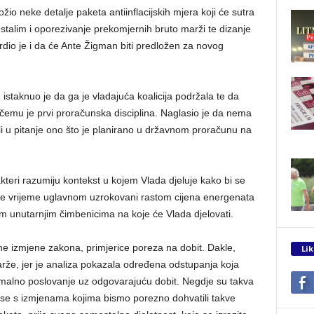
ložio neke detalje paketa antiinflacijskih mjera koji će sutra
ostalim i oporezivanje prekomjernih bruto marži te dizanje
dio je i da će Ante Žigman biti predložen za novog
, istaknuo je da ga je vladajuća koalicija podržala te da
 čemu je prvi proračunska disciplina. Naglasio je da nema
li u pitanje ono što je planirano u državnom proračunu na
kteri razumiju kontekst u kojem Vlada djeluje kako bi se
ljednje vrijeme uglavnom uzrokovani rastom cijena energenata
im unutarnjim čimbenicima na koje će Vlada djelovati.
ene izmjene zakona, primjerice poreza na dobit. Dakle,
Lik
rže, jer je analiza pokazala određena odstupanja koja
normalno poslovanje uz odgovarajuću dobit. Negdje su takva
 se s izmjenama kojima bismo porezno dohvatili takve