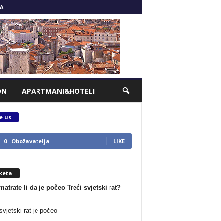
A
ON
APARTMANI&HOTELI
e us
0
Obožavatelja
LIKE
keta
matrate li da je počeo Treći svjetski rat?
svjetski rat je počeo