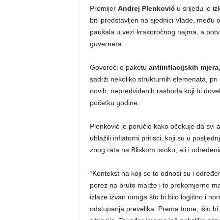
Premijer
Andrej Plenković
u srijedu je iz
biti predstavljen na sjednici Vlade, među 
paušala u vezi krakoročnog najma, a potvr
guvernera.
Govoreći o paketu
antiinflacijskih mjera
sadrži nekoliko strukturnih elemenata, pri
novih, nepredviđenih rashoda koji bi dove
početku godine.
Plenković je poručio kako očekuje da svi a
ublažili inflatorni pritisci, koji su u pos
zbog rata na Bliskom istoku, ali i određen
“Kontekst na koji se to odnosi su i određ
porez na bruto marže i to prekomjerne ma
izlaze izvan onoga što bi bilo logično i 
odstupanja prevelika. Prema tome, išlo bi