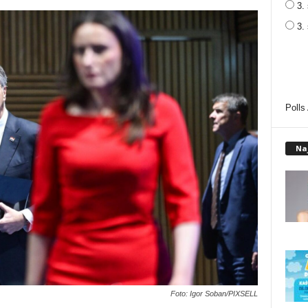
3. 
3.
Polls
Na
Foto: Igor Soban/PIXSELL