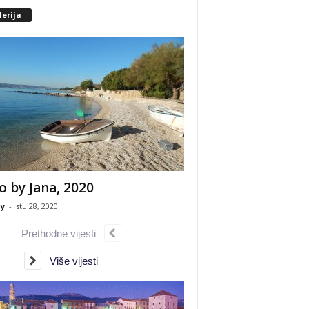
erija
o by Jana, 2020
y
-
stu 28, 2020
Prethodne vijesti
Više vijesti