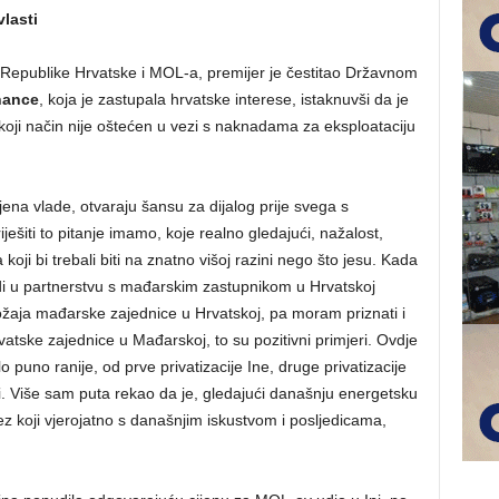
lasti
Republike Hrvatske i MOL-a, premijer je čestitao Državnom
hance
, koja je zastupala hrvatske interese, istaknuvši da je
koji način nije oštećen u vezi s naknadama za eksploataciju
ena vlade, otvaraju šansu za dijalog prije svega s
šiti to pitanje imamo, koje realno gledajući, nažalost,
ji bi trebali biti na znatno višoj razini nego što jesu. Kada
di u partnerstvu s mađarskim zastupnikom u Hrvatskoj
aja mađarske zajednice u Hrvatskoj, pa moram priznati i
vatske zajednice u Mađarskoj, to su pozitivni primjeri. Ovdje
puno ranije, od prve privatizacije Ine, druge privatizacije
šli. Više sam puta rekao da je, gledajući današnju energetsku
tez koji vjerojatno s današnjim iskustvom i posljedicama,