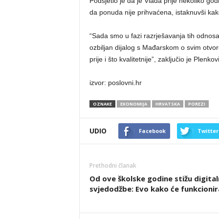
Podsjetio je da je Vlada prije nekoliko go
da ponuda nije prihvaćena, istaknuvši kako
“Sada smo u fazi razrješavanja tih odnosa
ozbiljan dijalog s Mađarskom o svim otvore
prije i što kvalitetnije”, zaključio je Plenkov
izvor: poslovni.hr
OZNAKE
EKONOMIJA
HRVATSKA
POREZI
UDIO
Facebook
Twitter
Prethodni članak
Od ove školske godine stižu digita
svjedodžbe: Evo kako će funkcionir