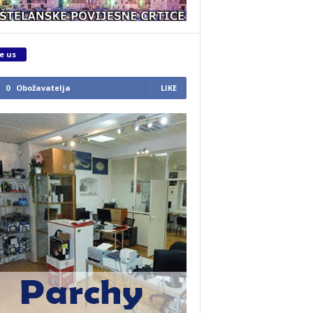
e us
0
Obožavatelja
LIKE