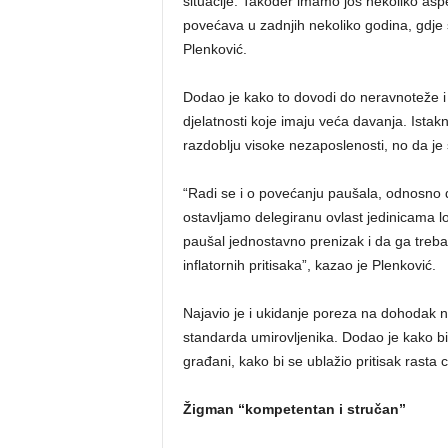
situacije. Također imamo još nekoliko aspe
povećava u zadnjih nekoliko godina, gdje s
Plenković.
Dodao je kako to dovodi do neravnoteže 
djelatnosti koje imaju veća davanja. Ista
razdoblju visoke nezaposlenosti, no da je s
“Radi se i o povećanju paušala, odnosno 
ostavljamo delegiranu ovlast jedinicama l
paušal jednostavno prenizak i da ga treba
inflatornih pritisaka”, kazao je Plenković.
Najavio je i ukidanje poreza na dohodak na
standarda umirovljenika. Dodao je kako bi do
građani, kako bi se ublažio pritisak rasta c
Žigman “kompetentan i stručan”