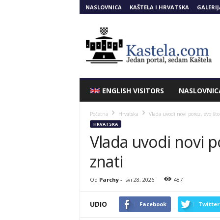
NASLOVNICA
KAŠTELA I HRVATSKA
GALERIJ
Kastela.COM
ENGLISH VISITORS
NASLOVNIC
Početna
Hrvatska
Vlada uvodi novi porez, evo što
HRVATSKA
Vlada uvodi novi p
znati
Od
Parchy
-
svi 28, 2026
487
UDIO
Facebook
Twitter