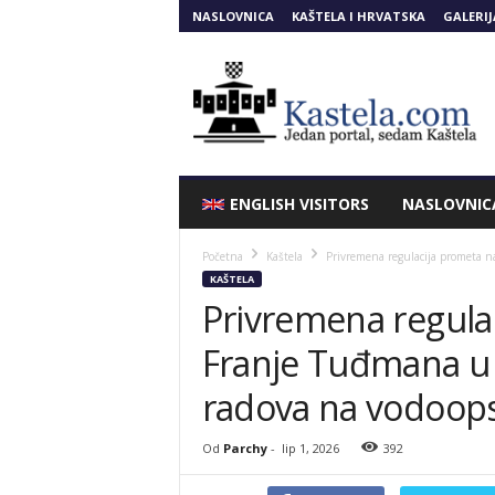
NASLOVNICA
KAŠTELA I HRVATSKA
GALERIJ
Kastela.COM
ENGLISH VISITORS
NASLOVNIC
Početna
Kaštela
Privremena regulacija prometa na
KAŠTELA
Privremena regulac
Franje Tuđmana u 
radova na vodoop
Od
Parchy
-
lip 1, 2026
392