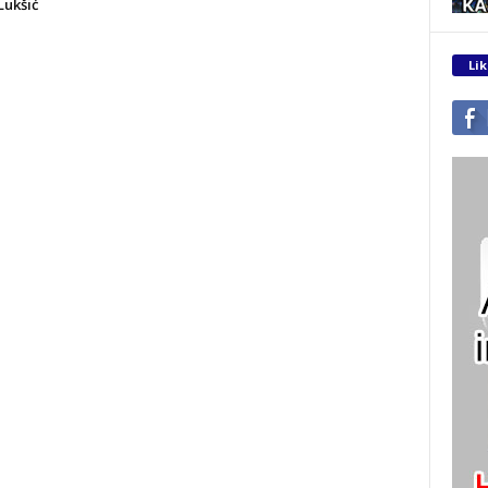
Lukšić
Lik