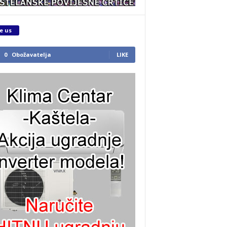
e us
0
Obožavatelja
LIKE