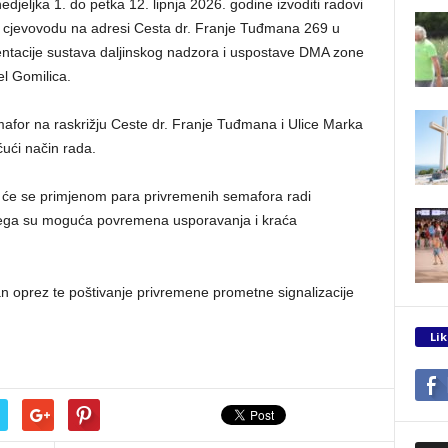
jeljka 1. do petka 12. lipnja 2026. godine izvoditi radovi
 cjevovodu na adresi Cesta dr. Franje Tuđmana 269 u
mentacije sustava daljinskog nadzora i uspostave DMA zone
l Gomilica.
afor na raskrižju Ceste dr. Franje Tuđmana i Ulice Marka
ćući način rada.
 će se primjenom para privremenih semafora radi
čega su moguća povremena usporavanja i kraća
n oprez te poštivanje privremene prometne signalizacije
Lik