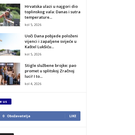
Hrvatska ulazi u najgori dio
toplinskog vala: Danas i sutra
temperature...
kol 5, 2026
Uoči Dana pobjede položeni
vijenci i zapaljene svijeće u
Kaštel Lukšiću...
kol 5, 2026
Stigle službene brojke: pao
promet u splitskoj Zračnoj
luci! I to...
kol 4, 2026
e us
0
Obožavatelja
LIKE