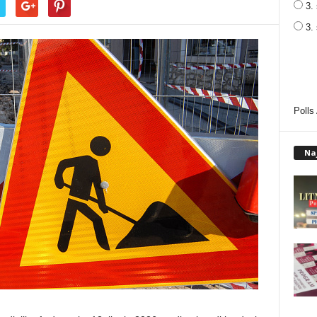
3. 
3.
Polls
Na