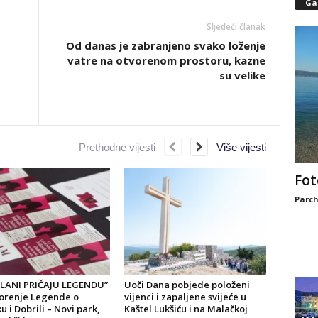
Gal
Sljedeći članak
Od danas je zabranjeno svako loženje
vatre na otvorenom prostoru, kazne
su velike
Prethodne vijesti
Više vijesti
Fot
Parch
LANI PRIČAJU LEGENDU”
Uoči Dana pobjede položeni
zorenje Legende o
vijenci i zapaljene svijeće u
u i Dobrili – Novi park,
Kaštel Lukšiću i na Malačkoj