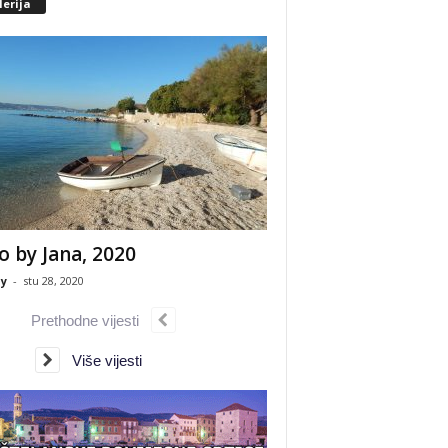
erija
o by Jana, 2020
y
-
stu 28, 2020
Prethodne vijesti
Više vijesti