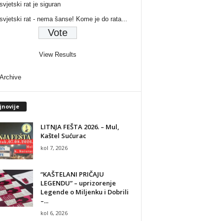
svjetski rat je siguran
 svjetski rat - nema šanse! Kome je do rata...
View Results
 Archive
jnovije
LITNJA FEŠTA 2026. – Mul,
Kaštel Sućurac
kol 7, 2026
“KAŠTELANI PRIČAJU
LEGENDU” – uprizorenje
Legende o Miljenku i Dobrili
–...
kol 6, 2026