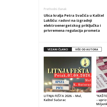
Prethodni članak
Ulica kralja Petra Svačića u Kaštel
Lukšiću: radovi na izgradnji
elektroenergetskog priključka i
privremena regulacija prometa
VEZANI ČLANCI
VIŠE OD AUTORA
LITNJA FEŠTA 2026. – Mul,
“KAŠTE
Kaštel Sućurac
– upri
Miljenk