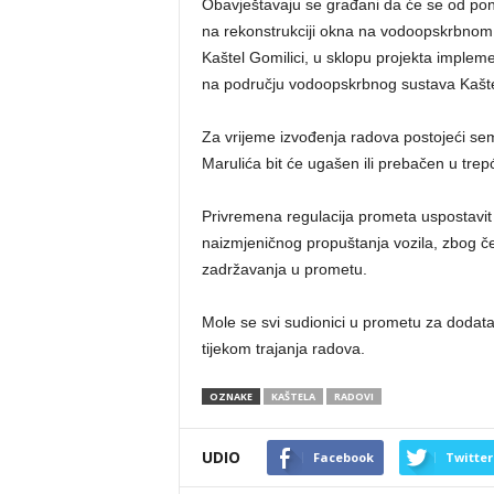
Obavještavaju se građani da će se od poned
na rekonstrukciji okna na vodoopskrbnom
Kaštel Gomilici, u sklopu projekta imple
na području vodoopskrbnog sustava Kašte
Za vrijeme izvođenja radova postojeći sem
Marulića bit će ugašen ili prebačen u trep
Privremena regulacija prometa uspostavit
naizmjeničnog propuštanja vozila, zbog 
zadržavanja u prometu.
Mole se svi sudionici u prometu za dodata
tijekom trajanja radova.
OZNAKE
KAŠTELA
RADOVI
UDIO
Facebook
Twitter