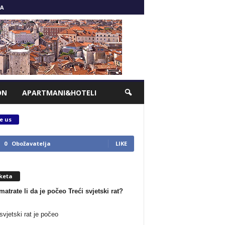
A
ON
APARTMANI&HOTELI
e us
0
Obožavatelja
LIKE
keta
matrate li da je počeo Treći svjetski rat?
svjetski rat je počeo