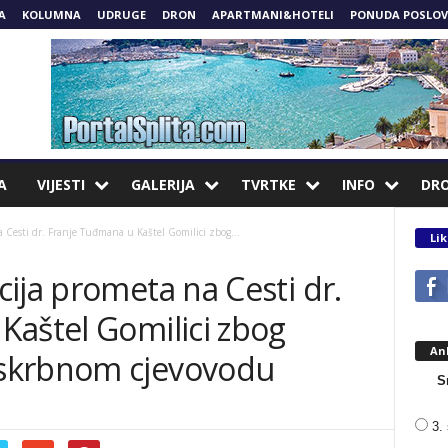
A
KOLUMNA
UDRUGE
DRON
APARTMANI&HOTELI
PONUDA POSLOV
A
VIJESTI
GALERIJA
TVRTKE
INFO
DR
 Cesti dr. Franje Tuđmana u Kaštel Gomilici zbog...
Lik
ija prometa na Cesti dr.
Kaštel Gomilici zbog
An
skrbnom cjevovodu
S
3. 