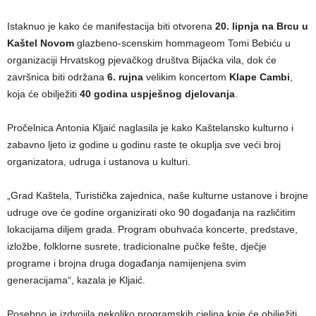
Istaknuo je kako će manifestacija biti otvorena
20. lipnja na Brcu u
Kaštel Novom
glazbeno-scenskim hommageom Tomi Bebiću u
organizaciji Hrvatskog pjevačkog društva Bijaćka vila, dok će
završnica biti održana
6. rujna
velikim koncertom
Klape Cambi
,
koja će obilježiti
40 godina uspješnog djelovanja
.
Pročelnica Antonia Kljaić naglasila je kako Kaštelansko kulturno i
zabavno ljeto iz godine u godinu raste te okuplja sve veći broj
organizatora, udruga i ustanova u kulturi.
„Grad Kaštela, Turistička zajednica, naše kulturne ustanove i brojne
udruge ove će godine organizirati oko 90 događanja na različitim
lokacijama diljem grada. Program obuhvaća koncerte, predstave,
izložbe, folklorne susrete, tradicionalne pučke fešte, dječje
programe i brojna druga događanja namijenjena svim
generacijama“, kazala je Kljaić.
Posebno je izdvojila nekoliko programskih cjelina koje će obilježiti