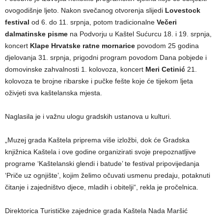
ovogodišnje ljeto. Nakon svečanog otvorenja slijedi
Lovestock
festival
od 6. do 11. srpnja, potom tradicionalne
Večeri
dalmatinske pisme
na Podvorju u Kaštel Sućurcu 18. i 19. srpnja,
koncert
Klape Hrvatske ratne mornarice
povodom 25 godina
djelovanja 31. srpnja, prigodni program povodom Dana pobjede i
domovinske zahvalnosti 1. kolovoza, koncert
Meri Cetinić
21.
kolovoza te brojne ribarske i pučke fešte koje će tijekom ljeta
oživjeti sva kaštelanska mjesta.
Naglasila je i važnu ulogu gradskih ustanova u kulturi.
„Muzej grada Kaštela priprema više izložbi, dok će Gradska
knjižnica Kaštela i ove godine organizirati svoje prepoznatljive
programe ‘Kaštelanski glendi i batude’ te festival pripovijedanja
‘Priče uz ognjište’, kojim želimo očuvati usmenu predaju, potaknuti
čitanje i zajedništvo djece, mladih i obitelji“, rekla je pročelnica.
Direktorica Turističke zajednice grada Kaštela Nada Maršić