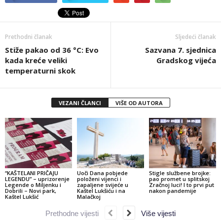
Prethodni članak
Sljedeći članak
Stiže pakao od 36 °C: Evo
Sazvana 7. sjednica
kada kreće veliki
Gradskog vijeća
temperaturni skok
VEZANI ČLANCI
VIŠE OD AUTORA
“KAŠTELANI PRIČAJU
Uoči Dana pobjede
Stigle službene brojke:
LEGENDU” – uprizorenje
položeni vijenci i
pao promet u splitskoj
Legende o Miljenku i
zapaljene svijeće u
Zračnoj luci! I to prvi put
Dobrili – Novi park,
Kaštel Lukšiću i na
nakon pandemije
Kaštel Lukšić
Malačkoj
Prethodne vijesti
Više vijesti