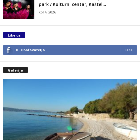
park / Kulturni centar, Kaštel...
kol 4, 2026
Like us
0
Obožavatelja
LIKE
Galerija