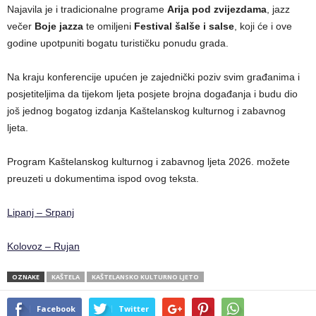
Najavila je i tradicionalne programe
Arija pod zvijezdama
, jazz
večer
Boje jazza
te omiljeni
Festival šalše i salse
, koji će i ove
godine upotpuniti bogatu turističku ponudu grada.
Na kraju konferencije upućen je zajednički poziv svim građanima i
posjetiteljima da tijekom ljeta posjete brojna događanja i budu dio
još jednog bogatog izdanja Kaštelanskog kulturnog i zabavnog
ljeta.
Program Kaštelanskog kulturnog i zabavnog ljeta 2026. možete
preuzeti u dokumentima ispod ovog teksta.
Lipanj – Srpanj
Kolovoz – Rujan
OZNAKE
KAŠTELA
KAŠTELANSKO KULTURNO LJETO
Facebook
Twitter