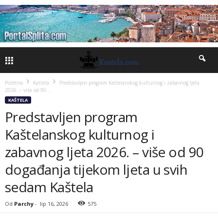
Početna
Kaštela
Predstavljen program Kaštelanskog kulturnog i zabavnog ljeta
2026. – više od 90...
KAŠTELA
Predstavljen program
Kaštelanskog kulturnog i
zabavnog ljeta 2026. – više od 90
događanja tijekom ljeta u svih
sedam Kaštela
Od
Parchy
-
lip 16, 2026
575