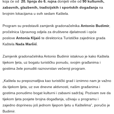
koja će od
20. lipnja do 6. rujna
donijeti više od
90 kulturnih,
zabavnih, glazbenih, tradicijskih i sportskih događanja
na
brojnim lokacijama u svih sedam Kaštela.
Program su predstavili zamjenik gradonačelnika
Antonio Budimir
,
pročelnica Upravnog odjela za društvene djelatnosti i opće
poslove
Antonia Kljaić
te direktorica Turističke zajednice grada
Kaštela
Nada Maršić
.
Zamjenik gradonačelnika Antonio Budimir istaknuo je kako Kaštela
tijekom ljeta, uz bogatu turističku ponudu, svojim građanima i
gostima žele ponuditi raznovrstan večernji program.
„Kaštela su prepoznatljiva kao turistički grad i iznimno nam je važno
da tijekom ljeta, uz sve dnevne aktivnosti, našim građanima i
gostima ponudimo bogat kulturni i zabavni sadržaj. Pozivam sve da
tijekom ljeta posjete brojna događanja, uživaju u programu i
zajedno doprinesu još jednom lijepom ljetu u Kaštelima“, poručio je
Budimir.