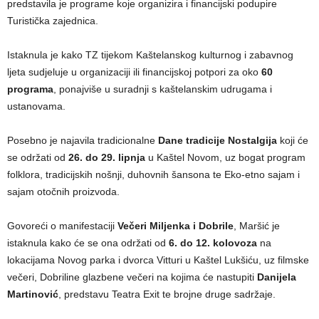
predstavila je programe koje organizira i financijski podupire
Turistička zajednica.
Istaknula je kako TZ tijekom Kaštelanskog kulturnog i zabavnog
ljeta sudjeluje u organizaciji ili financijskoj potpori za oko
60
programa
, ponajviše u suradnji s kaštelanskim udrugama i
ustanovama.
Posebno je najavila tradicionalne
Dane tradicije
Nostalgija
koji će
se održati od
26. do 29. lipnja
u Kaštel Novom, uz bogat program
folklora, tradicijskih nošnji, duhovnih šansona te Eko-etno sajam i
sajam otočnih proizvoda.
Govoreći o manifestaciji
Večeri Miljenka i Dobrile
, Maršić je
istaknula kako će se ona održati od
6. do 12. kolovoza
na
lokacijama Novog parka i dvorca Vitturi u Kaštel Lukšiću, uz filmske
večeri, Dobriline glazbene večeri na kojima će nastupiti
Danijela
Martinović
, predstavu Teatra Exit te brojne druge sadržaje.