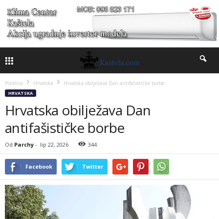
Početna
Hrvatska
Hrvatska obilježava Dan antifašističke borbe
HRVATSKA
Hrvatska obilježava Dan
antifašističke borbe
Od
Parchy
-
lip 22, 2026
344
Facebook
Twitter