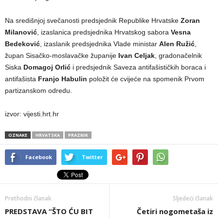
Na središnjoj svečanosti predsjednik Republike Hrvatske
Zoran
Milanović
, izaslanica predsjednika Hrvatskog sabora
Vesna
Bedeković
, izaslanik predsjednika Vlade ministar
Alen Ružić
,
župan Sisačko-moslavačke županije
Ivan Celjak
, gradonačelnik
Siska
Domagoj Orlić
i predsjednik Saveza antifašističkih boraca i
antifašista
Franjo Habulin
položit će cvijeće na spomenik Prvom
partizanskom odredu.
izvor: vijesti.hrt.hr
OZNAKE
HRVATSKA
PRAZNIK
Facebook
Twitter
Prethodni članak
Sljedeći članak
PREDSTAVA “ŠTO ĆU BIT
Četiri nogometaša iz