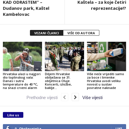
KAD ODRASTEM” –
Kaštela – za koje četiri
Dudanov park, Kaštel
reprezentacije!?
Kambelovac
VEZANI ČLANCI
VIŠE OD AUTORA
Hrvatska ulazi u najgori
Diljem Hrvatske
Više neće vrijediti samo
dio toplinskog vala:
obilježava se 31.
za boce i limenke:
Danas i sutra
obljetnica Oluje.
Hrvatska uvodi veliku
temperature do 40 °C,
Koncerti, izložbe,
novost u sustav
na snazi crveni alarm
baklje…
povratne naknade
Prethodne vijesti
Više vijesti
Like us
0
Obožavatelja
LIKE