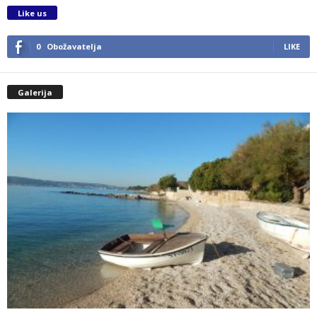
Like us
0
Obožavatelja
LIKE
Galerija