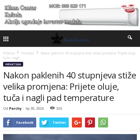
Početna
Hrvatska
Nakon paklenih 40 stupnjeva stiže velika promjena: Prijete oluje,
tuča i nagli...
HRVATSKA
Nakon paklenih 40 stupnjeva stiže
velika promjena: Prijete oluje,
tuča i nagli pad temperature
Od
Parchy
-
lip 30, 2026
326
Facebook
Twitter