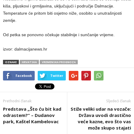
kiša, pljuskovi i grmljavina, uključujući i područje Dalmacije.
Temperature će pritom biti osjetno niže, osobito u unutrašnjosti
zemlje.
Od petka se ponovno očekuje stabilnije i sunčanije vrijeme.
izvor: dalmacijanews.hr
OZNAKE
HRVATSKA
VREMENSKA PROGNOZA
Facebook
Twitter
Prethodni članak
Sljedeći članak
Predstava „Što ću bit kad
Stiže veliki udar na vozače:
odrastem?“ – Dudanov
Država uvodi drastično
park, Kaštel Kambelovac
veće kazne, evo što vas
može skupo stajati