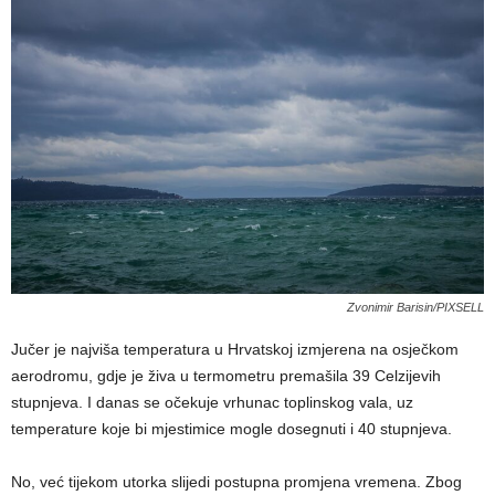
Zvonimir Barisin/PIXSELL
Jučer je najviša temperatura u Hrvatskoj izmjerena na osječkom
aerodromu, gdje je živa u termometru premašila 39 Celzijevih
stupnjeva. I danas se očekuje vrhunac toplinskog vala, uz
temperature koje bi mjestimice mogle dosegnuti i 40 stupnjeva.
No, već tijekom utorka slijedi postupna promjena vremena. Zbog