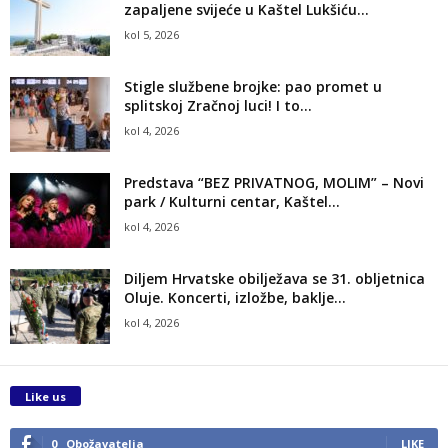
zapaljene svijeće u Kaštel Lukšiću...
kol 5, 2026
Stigle službene brojke: pao promet u
splitskoj Zračnoj luci! I to...
kol 4, 2026
Predstava “BEZ PRIVATNOG, MOLIM” – Novi
park / Kulturni centar, Kaštel...
kol 4, 2026
Diljem Hrvatske obilježava se 31. obljetnica
Oluje. Koncerti, izložbe, baklje…
kol 4, 2026
Like us
0
Obožavatelja
LIKE