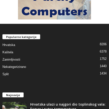
Popularne kategorije
8206
Hrvatska
6378
Kaštela
1752
Zanimljivosti
1440
Nekategorizirano
1434
Split
Najnovije
Hrvatska ulazi u najgori dio toplinskog vala:
Danas i sutra temperature...