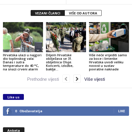
VEZANI ČLANCI
VIŠE OD AUTORA
Hrvatska ulazi u najgori
Diljem Hrvatske
Više neće vrijediti samo
dio toplinskog vala:
obilježava se 31.
za boce i limenke:
Danas i sutra
obljetnica Oluje.
Hrvatska uvodi veliku
temperature do 40 °C,
Koncerti, izložbe,
novost u sustav
na snazi crveni alarm
baklje…
povratne naknade
Prethodne vijesti
Više vijesti
Like us
0
Obožavatelja
LIKE
Anketa