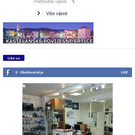
Prethodne vijesti
Više vijesti
Like us
0
Obožavatelja
LIKE