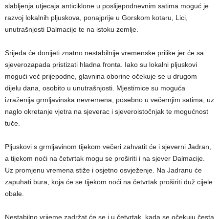
slabljenja utjecaja anticiklone u poslijepodnevnim satima moguć je
razvoj lokalnih pljuskova, ponajprije u Gorskom kotaru, Lici,
unutrašnjosti Dalmacije te na istoku zemlje.
Srijeda će donijeti znatno nestabilnije vremenske prilike jer će sa
sjeverozapada pristizati hladna fronta. Iako su lokalni pljuskovi
mogući već prijepodne, glavnina oborine očekuje se u drugom
dijelu dana, osobito u unutrašnjosti. Mjestimice su moguća
izraženija grmljavinska nevremena, posebno u večernjim satima, uz
naglo okretanje vjetra na sjeverac i sjeveroistočnjak te mogućnost
tuče.
Pljuskovi s grmljavinom tijekom večeri zahvatit će i sjeverni Jadran,
a tijekom noći na četvrtak mogu se proširiti i na sjever Dalmacije.
Uz promjenu vremena stiže i osjetno osvježenje. Na Jadranu će
zapuhati bura, koja će se tijekom noći na četvrtak proširiti duž cijele
obale.
Nestabilno vrijeme zadržat će se i u četvrtak, kada se očekuju česta