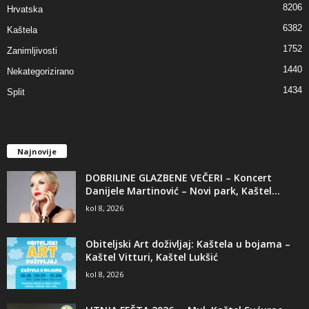
8206
Hrvatska
6382
Kaštela
1752
Zanimljivosti
1440
Nekategorizirano
1434
Split
Najnovije
DOBRILINE GLAZBENE VEČERI – Koncert
Danijele Martinović – Novi park, Kaštel...
kol 8, 2026
Obiteljski Art doživljaj: Kaštela u bojama –
Kaštel Vitturi, Kaštel Lukšić
kol 8, 2026