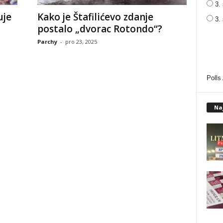
3. 
uje
Kako je Štafilićevo zdanje
3.
postalo „dvorac Rotondo“?
Parchy
-
pro 23, 2025
Polls
Na