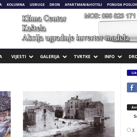
A
KOLUMNA
UDRUGE
DRON
APARTMANI&HOTELI
PONUDA POSLOV
A
VIJESTI
GALERIJA
TVRTKE
INFO
DR
Lik
An
S
3. 