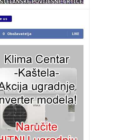
e us
0
Obožavatelja
LIKE