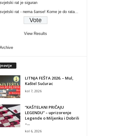
svjetski rat je siguran
 svjetski rat - nema šanse! Kome je do rata...
View Results
 Archive
jnovije
LITNJA FEŠTA 2026. – Mul,
Kaštel Sućurac
kol 7, 2026
“KAŠTELANI PRIČAJU
LEGENDU” – uprizorenje
Legende o Miljenku i Dobrili
–...
kol 6, 2026