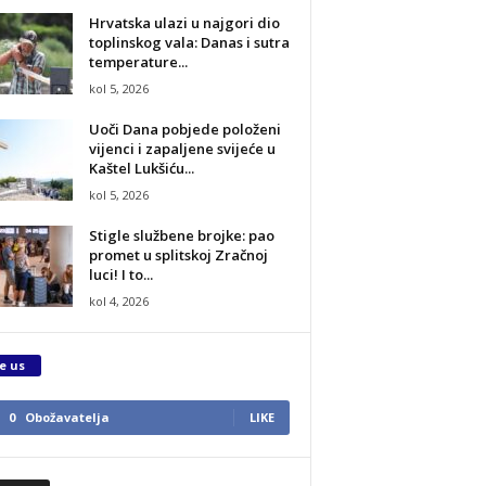
Hrvatska ulazi u najgori dio
toplinskog vala: Danas i sutra
temperature...
kol 5, 2026
Uoči Dana pobjede položeni
vijenci i zapaljene svijeće u
Kaštel Lukšiću...
kol 5, 2026
Stigle službene brojke: pao
promet u splitskoj Zračnoj
luci! I to...
kol 4, 2026
e us
0
Obožavatelja
LIKE