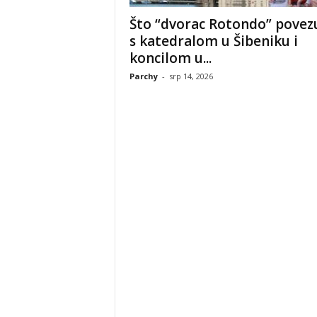
Što “dvorac Rotondo” povez
s katedralom u Šibeniku i
koncilom u...
Parchy
-
srp 14, 2026