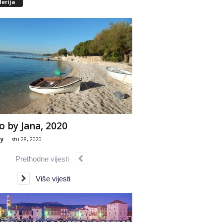
erija
o by Jana, 2020
y
-
stu 28, 2020
Prethodne vijesti
Više vijesti