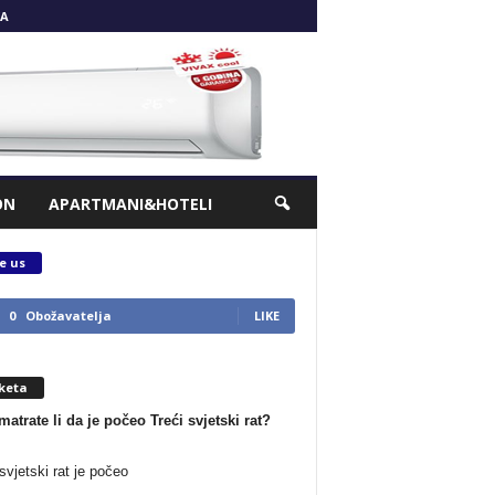
A
ON
APARTMANI&HOTELI
e us
0
Obožavatelja
LIKE
keta
matrate li da je počeo Treći svjetski rat?
svjetski rat je počeo