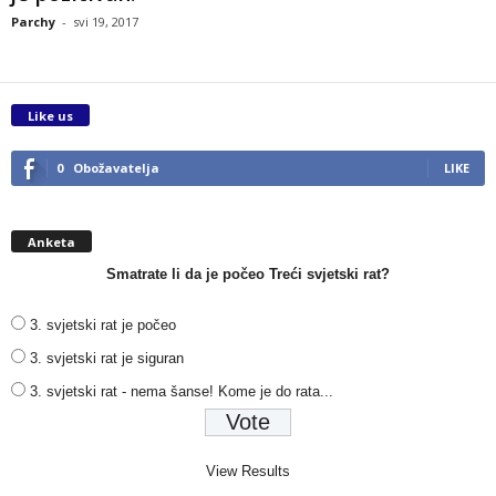
Parchy
-
svi 19, 2017
Like us
0
Obožavatelja
LIKE
Anketa
Smatrate li da je počeo Treći svjetski rat?
3. svjetski rat je počeo
3. svjetski rat je siguran
3. svjetski rat - nema šanse! Kome je do rata...
View Results