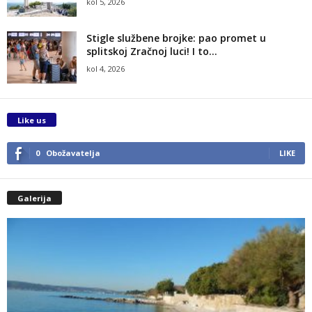
kol 5, 2026
Stigle službene brojke: pao promet u
splitskoj Zračnoj luci! I to...
kol 4, 2026
Like us
0
Obožavatelja
LIKE
Galerija