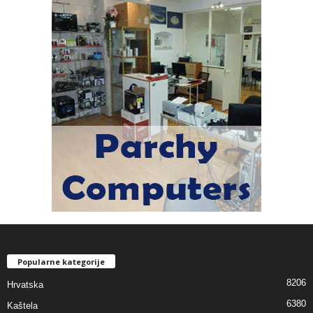
Popularne kategorije
8206
Hrvatska
6380
Kaštela