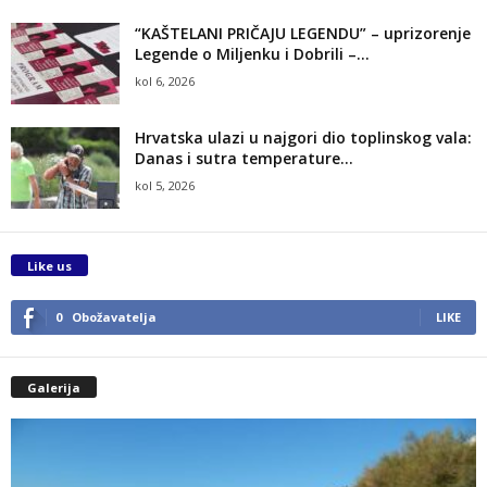
“KAŠTELANI PRIČAJU LEGENDU” – uprizorenje
Legende o Miljenku i Dobrili –...
kol 6, 2026
Hrvatska ulazi u najgori dio toplinskog vala:
Danas i sutra temperature...
kol 5, 2026
Like us
0
Obožavatelja
LIKE
Galerija