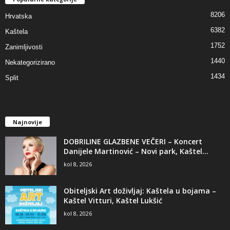
8206
Hrvatska
6382
Kaštela
1752
Zanimljivosti
1440
Nekategorizirano
1434
Split
Najnovije
DOBRILINE GLAZBENE VEČERI – Koncert
Danijele Martinović – Novi park, Kaštel...
kol 8, 2026
Obiteljski Art doživljaj: Kaštela u bojama –
Kaštel Vitturi, Kaštel Lukšić
kol 8, 2026