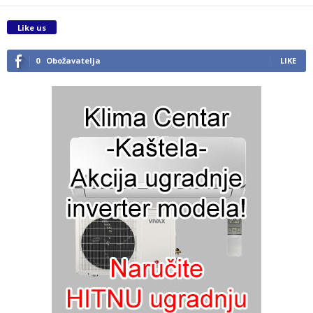
Like us
0
Obožavatelja
LIKE