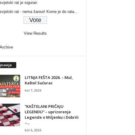
svjetski rat je siguran
 svjetski rat - nema šanse! Kome je do rata...
View Results
 Archive
jnovije
LITNJA FEŠTA 2026. – Mul,
Kaštel Sućurac
kol 7, 2026
“KAŠTELANI PRIČAJU
LEGENDU” – uprizorenje
Legende o Miljenku i Dobrili
–...
kol 6, 2026