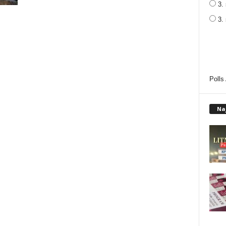
3. 
3.
Polls
Na