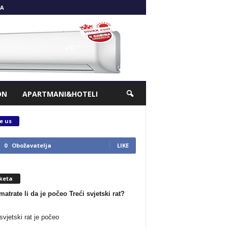
A
ON
APARTMANI&HOTELI
e us
0
Obožavatelja
LIKE
keta
matrate li da je počeo Treći svjetski rat?
svjetski rat je počeo