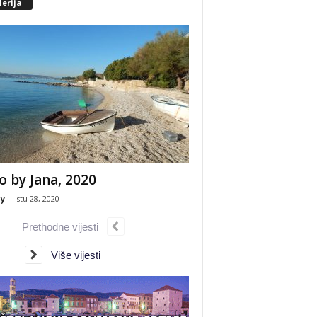
erija
o by Jana, 2020
y
-
stu 28, 2020
Prethodne vijesti
Više vijesti