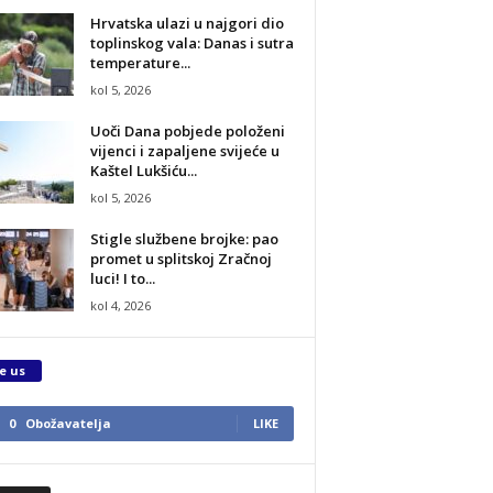
Hrvatska ulazi u najgori dio
toplinskog vala: Danas i sutra
temperature...
kol 5, 2026
Uoči Dana pobjede položeni
vijenci i zapaljene svijeće u
Kaštel Lukšiću...
kol 5, 2026
Stigle službene brojke: pao
promet u splitskoj Zračnoj
luci! I to...
kol 4, 2026
e us
0
Obožavatelja
LIKE