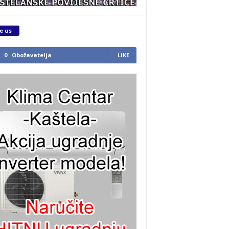
e us
0
Obožavatelja
LIKE