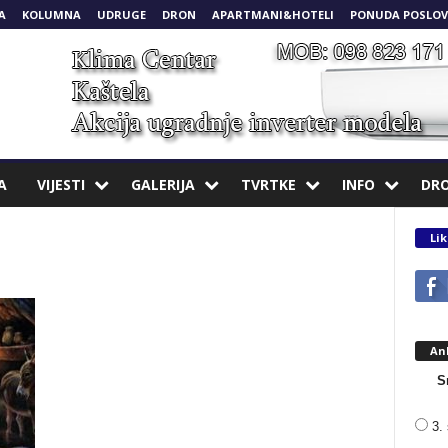
A
KOLUMNA
UDRUGE
DRON
APARTMANI&HOTELI
PONUDA POSLOV
A
VIJESTI
GALERIJA
TVRTKE
INFO
DR
Lik
An
S
3. 