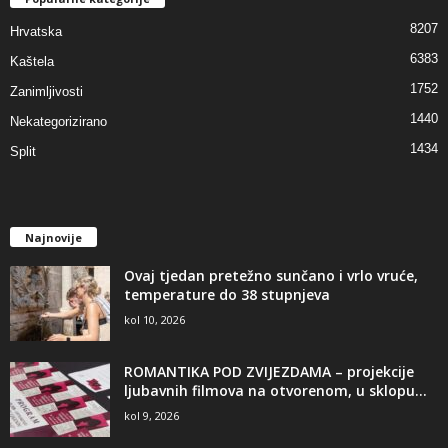
8207
Hrvatska
6383
Kaštela
1752
Zanimljivosti
1440
Nekategorizirano
1434
Split
Najnovije
Ovaj tjedan pretežno sunčano i vrlo vruće,
temperature do 38 stupnjeva
kol 10, 2026
ROMANTIKA POD ZVIJEZDAMA – projekcije
ljubavnih filmova na otvorenom, u sklopu...
kol 9, 2026