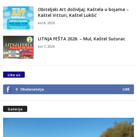
Obiteljski Art doživljaj: Kaštela u bojama –
Kaštel Vitturi, Kaštel Lukšić
kol 8, 2026
LITNJA FEŠTA 2026. – Mul, Kaštel Sućurac
kol 7, 2026
Like us
0
Obožavatelja
LIKE
Galerija