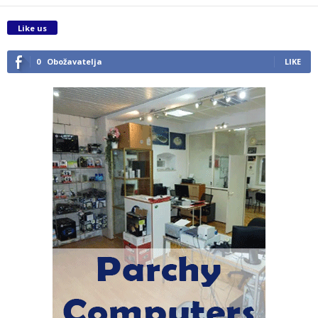
Like us
0
Obožavatelja
LIKE