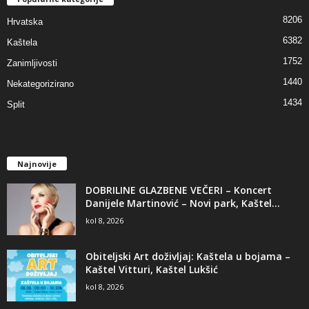
8206
Hrvatska
6382
Kaštela
1752
Zanimljivosti
1440
Nekategorizirano
1434
Split
Najnovije
DOBRILINE GLAZBENE VEČERI – Koncert
Danijele Martinović – Novi park, Kaštel...
kol 8, 2026
Obiteljski Art doživljaj: Kaštela u bojama –
Kaštel Vitturi, Kaštel Lukšić
kol 8, 2026