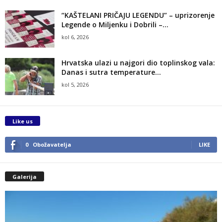
“KAŠTELANI PRIČAJU LEGENDU” – uprizorenje
Legende o Miljenku i Dobrili –...
kol 6, 2026
Hrvatska ulazi u najgori dio toplinskog vala:
Danas i sutra temperature...
kol 5, 2026
Like us
0
Obožavatelja
LIKE
Galerija