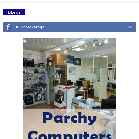
Like us
0
Obožavatelja
LIKE