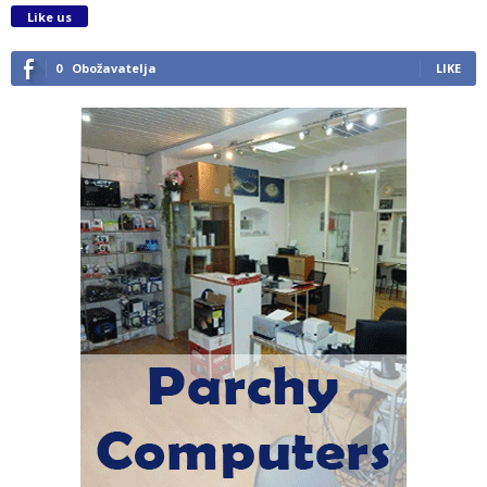
Like us
0
Obožavatelja
LIKE