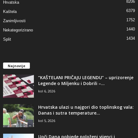
8206
Hrvatska
6379
Kaštela
1752
Zanimljivosti
1440
Nekategorizirano
1434
Split
Najnovije
“KAŠTELANI PRIČAJU LEGENDU” – uprizorenje
Legende o Miljenku i Dobrili –...
kol 6, 2026
Hrvatska ulazi u najgori dio toplinskog vala:
Danas i sutra temperature...
kol 5, 2026
Uoči Dana pobjede položeni vijenci i