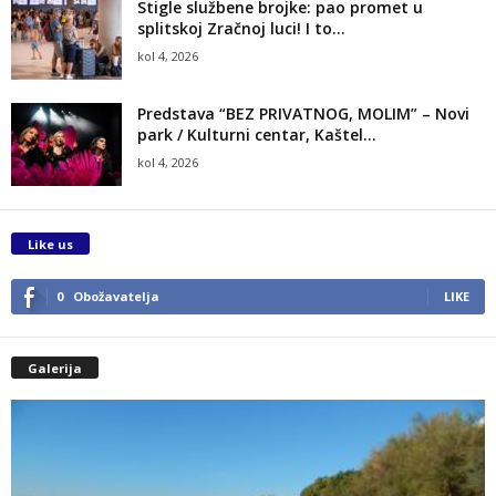
Stigle službene brojke: pao promet u
splitskoj Zračnoj luci! I to...
kol 4, 2026
Predstava “BEZ PRIVATNOG, MOLIM” – Novi
park / Kulturni centar, Kaštel...
kol 4, 2026
Like us
0
Obožavatelja
LIKE
Galerija