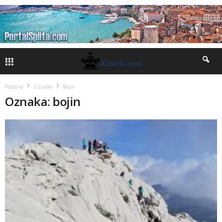
Početna
Oznake
Bojin
Oznaka: bojin