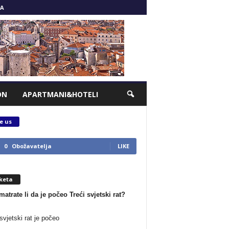
A
ON
APARTMANI&HOTELI
e us
0
Obožavatelja
LIKE
keta
matrate li da je počeo Treći svjetski rat?
svjetski rat je počeo