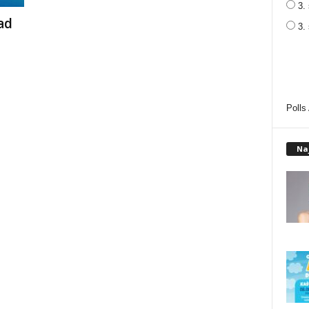
3. 
pad
3.
Polls
Na