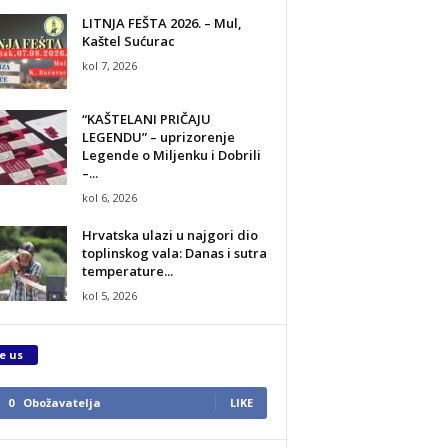
LITNJA FEŠTA 2026. – Mul,
Kaštel Sućurac
kol 7, 2026
“KAŠTELANI PRIČAJU
LEGENDU” – uprizorenje
Legende o Miljenku i Dobrili
–...
kol 6, 2026
Hrvatska ulazi u najgori dio
toplinskog vala: Danas i sutra
temperature...
kol 5, 2026
e us
0
Obožavatelja
LIKE