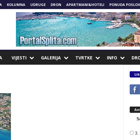
A
KOLUMNA
UDRUGE
DRON
APARTMANI&HOTELI
PONUDA POSLOV
A
VIJESTI
GALERIJA
TVRTKE
INFO
DR
Lik
An
S
3. 