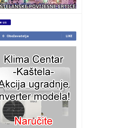
e us
0
Obožavatelja
LIKE