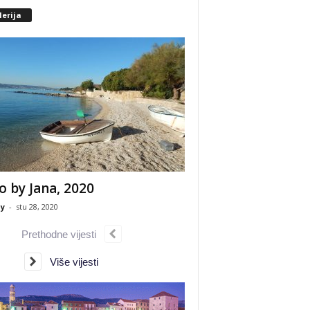
erija
o by Jana, 2020
y
-
stu 28, 2020
Prethodne vijesti
Više vijesti