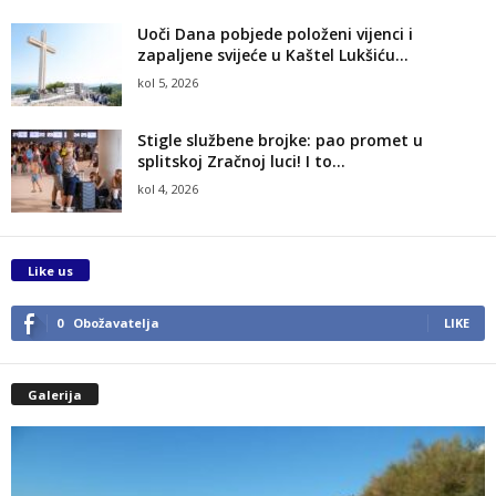
Uoči Dana pobjede položeni vijenci i
zapaljene svijeće u Kaštel Lukšiću...
kol 5, 2026
Stigle službene brojke: pao promet u
splitskoj Zračnoj luci! I to...
kol 4, 2026
Like us
0
Obožavatelja
LIKE
Galerija