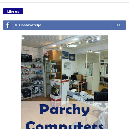
Like us
0
Obožavatelja
LIKE