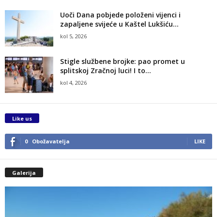
Uoči Dana pobjede položeni vijenci i
zapaljene svijeće u Kaštel Lukšiću...
kol 5, 2026
Stigle službene brojke: pao promet u
splitskoj Zračnoj luci! I to...
kol 4, 2026
Like us
0
Obožavatelja
LIKE
Galerija