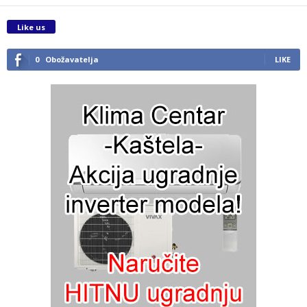
Like us
0
Obožavatelja
LIKE