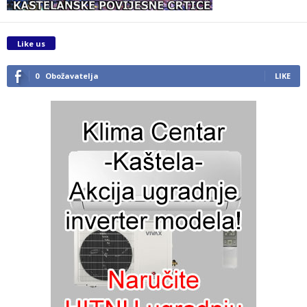
Like us
0
Obožavatelja
LIKE