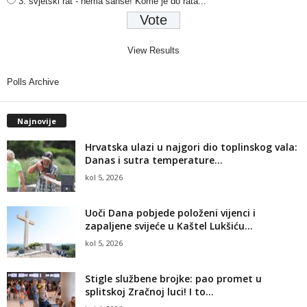
3. svjetski rat - nema šanse! Kome je do rata...
View Results
Polls Archive
Najnovije
Hrvatska ulazi u najgori dio toplinskog vala:
Danas i sutra temperature...
kol 5, 2026
Uoči Dana pobjede položeni vijenci i
zapaljene svijeće u Kaštel Lukšiću...
kol 5, 2026
Stigle službene brojke: pao promet u
splitskoj Zračnoj luci! I to...