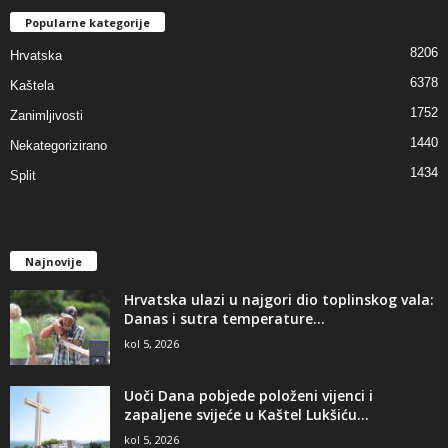
Popularne kategorije
8206
Hrvatska
6378
Kaštela
1752
Zanimljivosti
1440
Nekategorizirano
1434
Split
Najnovije
Hrvatska ulazi u najgori dio toplinskog vala:
Danas i sutra temperature...
kol 5, 2026
Uoči Dana pobjede položeni vijenci i
zapaljene svijeće u Kaštel Lukšiću...
kol 5, 2026