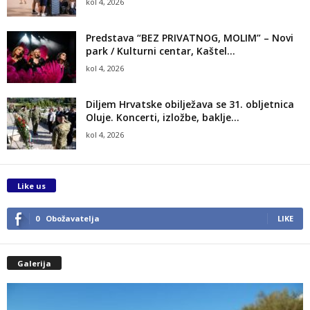
kol 4, 2026
Predstava “BEZ PRIVATNOG, MOLIM” – Novi
park / Kulturni centar, Kaštel...
kol 4, 2026
Diljem Hrvatske obilježava se 31. obljetnica
Oluje. Koncerti, izložbe, baklje…
kol 4, 2026
Like us
0
Obožavatelja
LIKE
Galerija