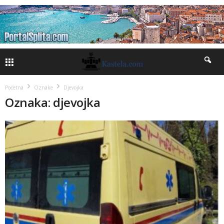
Početna
Oznake
Djevojka
Oznaka: djevojka