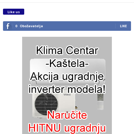
Like us
0
Obožavatelja
LIKE