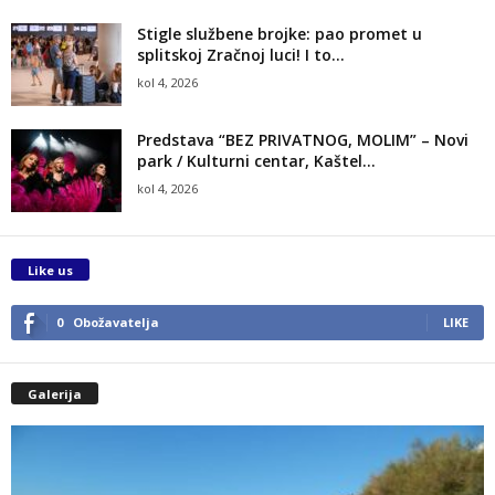
Stigle službene brojke: pao promet u
splitskoj Zračnoj luci! I to...
kol 4, 2026
Predstava “BEZ PRIVATNOG, MOLIM” – Novi
park / Kulturni centar, Kaštel...
kol 4, 2026
Like us
0
Obožavatelja
LIKE
Galerija