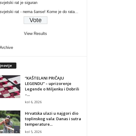
svjetski rat je siguran
 svjetski rat - nema šanse! Kome je do rata...
View Results
 Archive
jnovije
“KAŠTELANI PRIČAJU
LEGENDU” – uprizorenje
Legende o Miljenku i Dobrili
–...
kol 6, 2026
Hrvatska ulazi u najgori dio
toplinskog vala: Danas i sutra
temperature...
kol 5, 2026