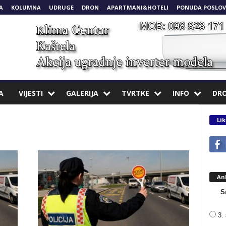
A
KOLUMNA
UDRUGE
DRON
APARTMANI&HOTELI
PONUDA POSLOV
A
VIJESTI
GALERIJA
TVRTKE
INFO
DR
Lik
An
S
3. 