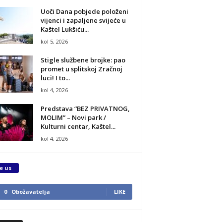
Uoči Dana pobjede položeni
vijenci i zapaljene svijeće u
Kaštel Lukšiću...
kol 5, 2026
Stigle službene brojke: pao
promet u splitskoj Zračnoj
luci! I to...
kol 4, 2026
Predstava “BEZ PRIVATNOG,
MOLIM” – Novi park /
Kulturni centar, Kaštel...
kol 4, 2026
e us
0
Obožavatelja
LIKE