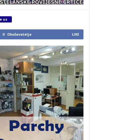
e us
0
Obožavatelja
LIKE