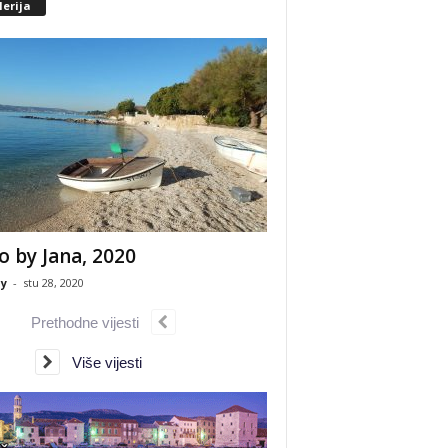
erija
o by Jana, 2020
y
-
stu 28, 2020
Prethodne vijesti
Više vijesti