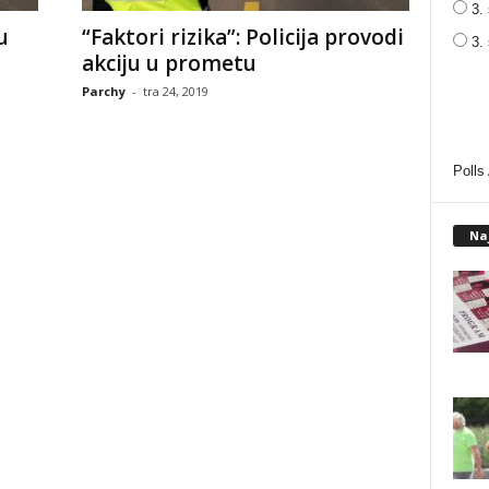
3. 
u
“Faktori rizika”: Policija provodi
3.
akciju u prometu
Parchy
-
tra 24, 2019
Polls
Na