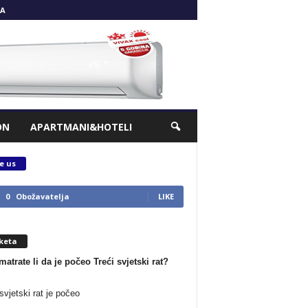
A
ON
APARTMANI&HOTELI
e us
0
Obožavatelja
LIKE
keta
matrate li da je počeo Treći svjetski rat?
svjetski rat je počeo